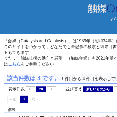
「触媒（Catalysts and Catalysis）」は1959年（昭
このサイトをつかって，どなたでも全記事の検索と結果（書
ドもできます．
また，「触媒技術の動向と展望」（触媒年鑑）も2021年
は
こちら
をご参照ください．
該当件数は 4 です。
1 件目から 4 件目を表示し
表示件数
並び替え
10
20
30
新しいものから
« 前
1
次 »
解説