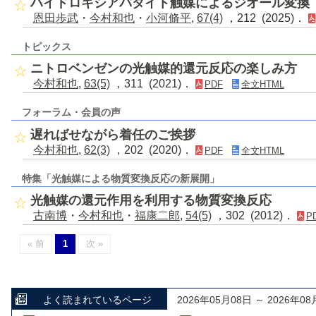
ハイドロキシアパタイト触媒によるジオール変換
恩田歩武
・
今村和也
・
小河脩平
,
67(4)
，212 (2025)．
トピックス
ニトロベンゼンの光触媒的還元反応の楽しみ方
今村和也
,
63(5)
，311 (2021)．
PDF
全文HTML
フォーラム・会員の声
遅ればせながら着任のご挨拶
今村和也
,
62(3)
，202 (2020)．
PDF
全文HTML
特集「光触媒による物質変換反応の新展開」
光触媒の還元作用を利用する物質変換反応
古南博
・
今村和也
・
福康二郎
,
54(5)
，302 (2012)．
P
« 前
1
次 »
よく読まれているページ
2026年05月08日 ～ 2026年08