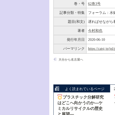
巻・号
62巻3号
記事分類・特集
フォーラム：水
題目(和文)
遅ればせながら
著者
今村和也
発行年月日
2020-06-10
パーマリンク
https://catsj.jp/j
大分から名古屋へ
よく読まれているページ
プラスチック分解研究
はどこへ向かうのか―ケ
ミカルリサイクルの歴史
と展望―