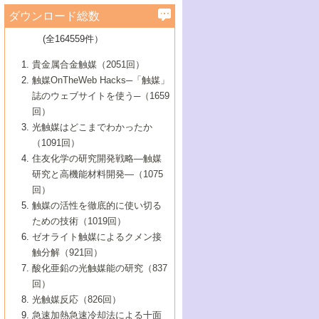
学）
7号 水素を利用する化成品合成の新潮流
6号 新しい固体酸触媒技術
5号 触媒を有効に使うための技術
ールホテル豊橋）
蔵技術の進歩
まで─
3号 メソポーラス物質の新展開
立大学）
3号 実用的ファインケミカル合成プロセス
ダウンロード総数
2号 第97回触媒討論会
1号 最近の触媒担体とその効果
▼46巻（2004年）
7号 ゼオライト合成における最近の進歩
6号 第106回触媒討論会
5号 CO
が関わる触媒・材料
B号 第111回触媒討論会（2013年・関西大
4号 錯体を利用したユニークな表面構造の
を実現する触媒
2
3号 リビング重合触媒の最近の展開
2号 第95回触媒討論会
(全164559件）
1号 部分酸化反応触媒の最前線
▼45巻（2003年）
学）
構築と機能
7号 有機分子触媒による精密有機合成
4号 バイオマス活用のための技術開発
6号 第104回触媒討論会
4号 今後の液体燃料を支える触媒技術
3号 化成品を合成するゼオライト触媒
2号 第93回触媒討論会
1号 なぜこの触媒が良いのか？
▼44巻（2002年）
貴金属合金触媒（2051回）
5号 若手会員による触媒研究の未来展望1：
8号 高機能化ポリオレフィンに向けた重合
5号 こんな物質，あんな物質―新たな触媒
7号 持続可能社会実現のための触媒および
5号 水素製造・貯蔵のための触媒技術の新
4号 水分解用光触媒材料
3号 特殊エネルギー場の触媒反応
触媒OnTheWeb Hacks─「触媒」
企業編
2号 第91回触媒討論会
触媒の最近の進展
1号 高次制御された触媒の化学
▼43巻（2001年）
の可能性―
触媒関連技術
しい展開
誌のウェブサイトを使う─（1659
5号 時間分解分光の進歩と応用
4号 生体内における金属の触媒作用
6号 第102回触媒討論会
3号 最近の自動車排ガス処理技術
2号 第89回触媒討論会
1号 グリーンケミストリーと触媒
▼42巻（2000年）
6号 第100回触媒討論会
8号 未来を拓く金属錯体
回）
6号 第98回触媒討論会
6号 第96回触媒討論会
5号 ファインケミカルズの展開に寄与する
7号 触媒・化学反応における計算化学の進
4号 触媒研究の現状と将来─第90回触媒討論
3号 触媒を利用した電気化学の新展開
2号 第87回触媒討論会特集号
1号 触媒反応工学の明日を拓く
▼41巻（1999年）
7号 『結晶の化学』を活かした触媒研究
光触媒はどこまでわかったか
7号 基礎化学品製造の触媒技術
触媒
歩
会Aから
7号 未来型金属錯体触媒開発への展望
4号 ナノ材料の調製と機能化
（1091回）
3号 生体触媒とバイオプロセス
2号 第85回触媒討論会
8号 イオン液体の応用
1号 孔、穴、あな?-特異な空間とその利用-
▼40巻（1998年）
8号 多機能型リアクター
6号 第94回触媒討論会
8号 若手研究者による触媒研究の未来展望
5号 基礎化学品製造の触媒技術
8号 超臨界流体を用いた化学プロセスの新
住友化学の研究開発戦略―触媒
5号 こんな触媒が欲しい
4号 水素製造・利用の触媒化学
3号 反応ダイナミクス
2号 第83回触媒討論会
1号 創立40周年記念・触媒化学この10年の
▼39巻（1997年）
2：大学・研究所編
展開
研究と高機能材料開発―（1075
7号 サブナノレベルでみた新しい表面現象
6号 第92回触媒討論会
6号 第90回触媒討論会
5号 触媒研究における新しい切り口：コン
進展と21世紀への提言/創立40周年記念・触
4号 超臨界流体の触媒反応への応用
3号 均一系触媒反応最前線
1号 均一系と不均一系触媒反応-その特徴と
回）
▼38巻（1996年）
8号 オレフィン重合触媒の新たな展
7号 基礎化学品製造の触媒技術
ビナトリアルケミストリー
媒学会この10年の歩みとこれから/創立40周
7号 触媒研究と学術雑誌/情報
5号 触媒のおもしろさをどのように伝える
接点
触媒の活性を徹底的に使い切る
4号 実用炭素材料の新展開
1号 触媒の構造と触媒作用/C1化学を中心と
▼37巻（1995年）
年記念・記録は語る
8号 資源の循環と触媒技術
6号 第88回触媒討論会特集号
か
ための技術（1019回）
8号 若い世代からみた触媒化学の現状と未
2号 第79回触媒討論会
5号 研究の方法論を考える
する21世紀への触媒
1号 ファインケミカルズと固体触媒
▼36巻（1994年）
2号 第81回触媒討論会
ゼオライト触媒によるクメン接
来
7号 企業における触媒研究のブレークスル
6号 第86回触媒討論会
3号 最新NO除去触媒の実用化研究
6号 第84回触媒討論会
2号 第77回触媒討論会
2号 第75回触媒討論会
触分解（921回）
1号 電気化学と触媒
▼35巻（1993年）
ー
3号 計算機触媒化学へのさそい
7号 水素化精製触媒の新しい展開
4号 新しい反応場を目指した触媒調製
7号 機能性金属材料と触媒
3号 オリンピックメダル:金・銀・銅はどん
酸化亜鉛の光触媒能の研究（837
3号 希土類を利用した触媒
2号 第73回触媒討論会
8号 この材料を触媒として使ってみません
4号 触媒劣化の制御と予測
1号 工業触媒開発マニュアル―探索から工
▼34巻（1992年）
8号 新しい反応性と機能性を目指した金属
な触媒作用を示すか
回）
5号 反応・分離技術の新しい展開
8号 触媒研究へのNMRの応用と展望
か？
業化まで
4号 触媒とリサイクル
3号 C4化学の展開
5号 最新の実用プロセスと触媒
クラスタ-化学
1号 インパクトを与えたこの研究
▼33巻（1991年）
光触媒反応（826回）
4号 触媒作用における機能の複合化
6号 第80回触媒討論会
2号 第71回触媒討論会
5号 エネルギー変換触媒
4号 《通常号》
6号 第82回触媒討論会
急速加熱急速冷却法による十面
2号 第69回触媒討論会
1号 触媒プロセス開発マニュアル―探索か
▼32巻（1990年）