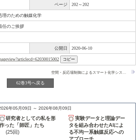
ページ
202～202
処理のための触媒化学
着任のご挨拶
公開日
2020-06-10
nl/pageview?articlecd=62030015002
空間・反応場制御によるスマート化学システム
62巻3号へ戻る
2026年05月09日 ～ 2026年08月09日
研究者としての私を形
実験データと理論デー
作った「師匠」たち
タを組み合わせたAIによ
(25回)
る不均一系触媒反応への
アプローチ