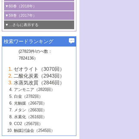
3号 CO
の排出削減および有効活用のた
タリゼーション
2
3号 特殊反応場を利用した触媒的分子変
る非貴金属触媒の研究動向
線を利用した触媒解析技術の最先端
1号 物質移動制御に着目した触媒プロセ
▼60巻（2018年）
4号 格子酸素・格子酸素欠陥を利用した
めの触媒技術
換反応
2号 機能化学品製造に資するクリーンな
ス開発
5号 ゼオライトの合成と応用における研
5号 単原子触媒
触媒反応
1号 固体酸触媒の最新の研究動向
▼59巻（2017年）
触媒的酸化反応
4号 若手による情報発信企画～とびたて
4号 多孔質材料を用いた触媒の新展開
究動向
2号 CO
フリー水素サプライチェーンに
2
6号 参照触媒委員会からのお知らせ
5号 生体触媒によるエネルギー変換反応
2号 二酸化炭素からの有用化学品合成
1号 いたるところに，触媒
▼…さらに表示する
若き触媒の研究者たち～（1）
3号 水処理のための触媒化学
5号 情報学的手法を用いた触媒開発
6号 ヘテロ接合界面
関わる触媒開発動向
B号 第133回触媒討論会（2023年）
6号 窒素とリンの循環のための触媒・機
3号 ナノ粒子・クラスター触媒の最前線
2号 機能性材料の局所構造解析のための
5号 若手による情報発信企画～とびたて
▼58巻（2016年）
4号 光触媒を用いた水分解の最新の研究
6号 カーボンニュートラルに向けた電解
B号 第135回触媒討論会（2025年）
3号 精密高分子合成に関する最近の研究
能性材料
最先端技術
検索ワードランキング
4号 60周年記念企画
若き触媒の研究者たち～（2）
動向
技術
1号 ユニークな構造の高分子を生み出す触
▼57巻（2015年）
動向
B号 第131回触媒討論会（2023年）
3号 無機分離膜材料の開発と触媒反応プ
5号 進化するゼオライト合成技術
6号 石油のノーブル・ユースを志向した
媒技術
(27823件/のべ数：
5号 次世代の触媒プロセスを支えるマイ
B号 第127回触媒討論会（2021年・オン
1号 水素キャリアにかかわる触媒技術の新
4号 バイオマス化成品製造のための触媒
▼56巻（2014年）
ロセスへの適用
触媒技術
7824136）
クロ波
6号 非貴金属系触媒における電気化学的
ライン開催(Zoom)のみ）
2号 リグニンからの化成品製造に向けた触
展開
技術
1号 特殊環境場を利用した材料合成
▼55巻（2013年）
4号 触媒研究における計算科学の利用
酸素還元反応
B号 第129回触媒討論会（2022年・京都
媒技術
6号 メタン転換技術の最新動向
ゼオライト（3070回）
2号 石油精製用触媒の最近の進展
5号 固体触媒による含窒素有機化合物変
2号 光触媒反応機構に関する最新の研究動
1号 高耐久性燃料電池システム用触媒にお
大学：オンライン・対面開催）
▼54巻（2012年）
5号 水素のふるまいを解き明かす最先端
B号 第121回触媒討論会（2018年・東京
3号 触媒研究の最先端～とびたて若き研究
二酸化炭素（2943回）
B号 第125回触媒討論会（2020年・工学
換の最前線
3号 固体酸化物形燃料電池（SOFC）におけ
向
ける新展開
研究
大学）
1号 規則性多孔体の利用技術における最近
▼53巻（2011年）
者たち～（1）
水蒸気改質（2846回）
院大学）
るアノード触媒上での燃料直接改質技術
6号 貴金属使用量低減に向けた自動車排
3号 固体高分子形燃料電池カソード触媒の
2号 リビングラジカル重合の最近の動向
6号 低級アルカンの有効利用のための触
の進歩
アンモニア（2820回）
4号 触媒研究の最先端～とびたて若き研究
1号 金属学から見る合金触媒の新展開
▼52巻（2010年）
ガス浄化触媒の開発
4号 コアシェル構造の制御による触媒機能
開発動向
媒技術
白金（2782回）
3号 天然ガスの化学工業的展開に関する触
2号 第109回触媒討論会
者たち～（2）
2号 第107回触媒討論会
の向上
1号 触媒の劣化対策と長寿命触媒開発
B号 第123回触媒討論会（2019年・大阪
▼51巻（2009年）
4号 人工光合成に向けた近年のアプローチ
光触媒（2667回）
媒技術
B号 第119回触媒討論会（2017年・首都
3号 貴金属低減技術の最新動向
5号 触媒研究の最先端～とびたて若き研究
市立大学）
3号 触媒のその場観察法の進歩（１）
5号 工業触媒およびその周辺技術の最近の
2号 第105回触媒討論会
1号 炭素材料－熱い注目を集める材料－
▼50巻（2008年）
メタン（2663回）
大学東京）
5号 未利用熱エネルギーの有効活用に貢献
4号 貴金属触媒の精密構造制御とその活用
者たち～（3）
4号 貴金属代替技術の最新動向
進歩
水素化（2616回）
4号 触媒のその場観察法の進歩（２）
3号 ナノ構造が拓く新機能
する触媒技術
2号 第103回触媒討論会
1号 触媒化学と学会のこの10年，半世紀，
▼49巻（2007年）
5号 バイオマス化成品製造のための固体触
6号 イオニクス材料と燃料電池・電解合成
5号 光触媒による物質変換反応の新展開
CO2（2567回）
6号 ナノシート
5号 不活性結合の触媒的活性化による有機
そして未来
4号 活性サイトおよびその環境の精密な設
6号 ポリオキソメタレート
3号 環境浄化用光触媒の現状と課題
媒の開発
1号 含フッ素化合物の合成と触媒
▼48巻（2006年）
の最新の研究動向
触媒討論会（2545回）
6号 グラフェン
合成
B号 第115回触媒討論会（2015年・成蹊大
計による触媒の高機能化
2号 第101回触媒討論会
B号 第113回触媒討論会（2014年・ロワジ
4号 水素社会の実現に向けた水素製造・貯
6号 ナノ空間─吸着状態解析から新機能開拓
2号 第99回触媒討論会
B号 第117回触媒討論会（2016年・大阪府
1号 固体酸触媒の最近の進歩
▼47巻（2005年）