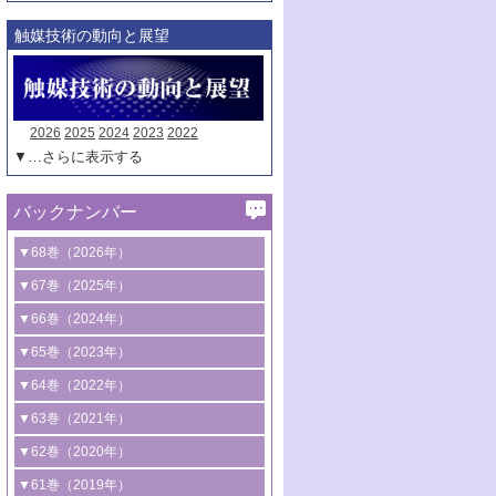
触媒技術の動向と展望
2026
2025
2024
2023
2022
▼…さらに表示する
バックナンバー
▼68巻（2026年）
1号 過酸化水素合成に関する研究動向
▼67巻（2025年）
2号 コンピューター技術により加速する
1号 CO
水素化によるグリーン燃料/グリ
▼66巻（2024年）
2
触媒開発
ーンケミカル製造
1号 低次元ナノ構造を有する触媒材料
▼65巻（2023年）
3号 有機分子変換やCO
資源化のための
2
2号 水素製造のための水分解技術に関す
2号 規制反応場を活用した固体触媒研究
1号 炭素が関わる触媒機能
▼64巻（2022年）
光触媒に関する最近の研究
る最近の研究
の新展開
2号 プラスチックケミカルリサイクルの
1号 合成ガス製造とCOを用いるケミカル
▼63巻（2021年）
B号 第137回触媒討論会（2026年）
3号 オレフィン系樹脂の精密合成に関す
3号 未踏分子変換を目指した酸化触媒プ
ための触媒技術
ズ合成の最新動向
1号 金触媒の新展開
▼62巻（2020年）
る最新技術
ロセスの最前線
3号 非酸化物系金属化合物を基盤とした
2号 化学品合成のための合金触媒開発
2号 ペロブスカイト
1号 触媒設計を拓く欠陥構造のキャラク
▼61巻（2019年）
4号 アルコール類の効率的変換を実現す
4号 シンクロトロン放射光および中性子
触媒材料の開発