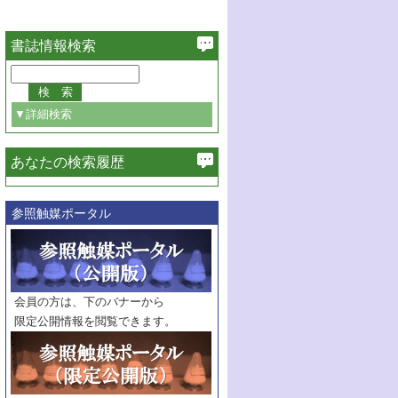
書誌情報検索
▼詳細検索
あなたの検索履歴
必ず含む
参照触媒ポータル
巻・号指定
巻
号
範囲指定
巻
号～
巻
会員の方は、下のバナーから
号
限定公開情報を閲覧できます。
触媒年鑑
年度
記事種別
マーク：
マークあり