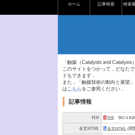
ホーム
記事検索
検索
「触媒（Catalysts and Ca
このサイトをつかって，どなたで
ドもできます．
また，「触媒技術の動向と展望」
は
こちら
をご参照ください．
記事情報
PDF
903.4 
PDF
全文HTML
(閲
全文HTML