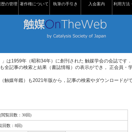
履歴の管理
著作権について
執筆の手引き
入会案内
利用方法・
talysis）」は1959年（昭和34年）に創刊された 触媒学会の会誌です．
も全記事の検索と結果（書誌情報）の表示ができ， 正会員・
（触媒年鑑）も2021年版から，記事の検索やダウンロードが
KB(閲覧回数：30回)
覧回数：8回)