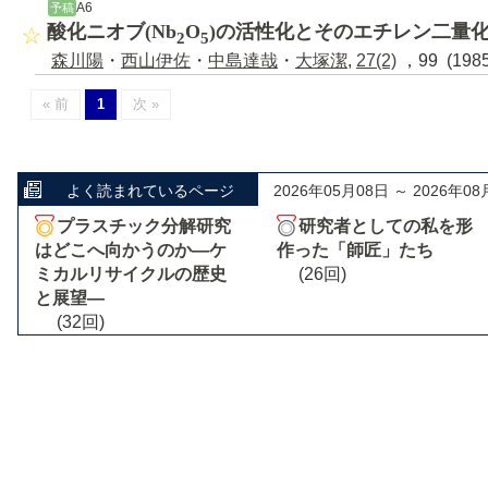
A6
予稿
酸化ニオブ(Nb
O
)の活性化とそのエチレン二量
2
5
森川陽
・
西山伊佐
・
中島達哉
・
大塚潔
,
27(2)
，99 (198
« 前
1
次 »
よく読まれているページ
2026年05月08日 ～ 2026年08
プラスチック分解研究
研究者としての私を形
はどこへ向かうのか―ケ
作った「師匠」たち
ミカルリサイクルの歴史
(26回)
と展望―
(32回)