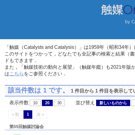
「触媒（Catalysts and Catalysis）」は1959年（昭
このサイトをつかって，どなたでも全記事の検索と結果（書
ドもできます．
また，「触媒技術の動向と展望」（触媒年鑑）も2021年
は
こちら
をご参照ください．
該当件数は 1 です。
1 件目から 1 件目を表示し
表示件数
並び替え
10
20
30
新しいものから
« 前
1
次 »
第55回触媒討論会