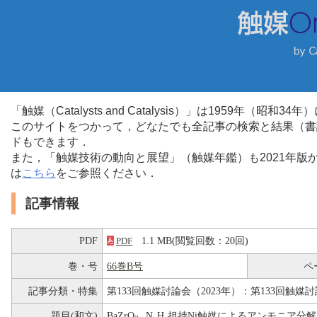
「触媒（Catalysts and Catalysis）」は1959年（昭
このサイトをつかって，どなたでも全記事の検索と結果（書
ドもできます．
また，「触媒技術の動向と展望」（触媒年鑑）も2021年
は
こちら
をご参照ください．
記事情報
PDF
1.1 MB(閲覧回数：20回)
PDF
巻・号
66巻B号
ペ
記事分類・特集
第133回触媒討論会（2023年）：第133回触媒討
題目(和文)
BaZrO
N
H
担持Ni触媒によるアンモニア分