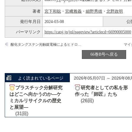
3-x
y
z
著者
宮下和聡
・
宮﨑雅義
・
細野秀雄
・
北野政明
発行年月日
2024-03-08
公
パーマリンク
https://catsj.jp/jnl/pageview?articlecd=66990005000
酸化タングステン光触媒電極によるヒドロキシルラジカル生成とメタン変換
66巻B号へ戻る
よく読まれているページ
2026年05月07日 ～ 2026年08
プラスチック分解研究
研究者としての私を形
はどこへ向かうのか―ケ
作った「師匠」たち
ミカルリサイクルの歴史
(26回)
と展望―
(31回)