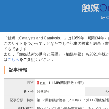
「触媒（Catalysts and Catalysis）」は1959年（昭
このサイトをつかって，どなたでも全記事の検索と結果（書
ドもできます．
また，「触媒技術の動向と展望」（触媒年鑑）も2021年
は
こちら
をご参照ください．
記事情報
PDF
1.1 MB(閲覧回数：6回)
PDF
巻・号
66巻B号
ペ
記事分類・特集
第133回触媒討論会（2023年）：第133回触媒討
題目(和文)
酸化タングステン光触媒電極によるヒドロキシ