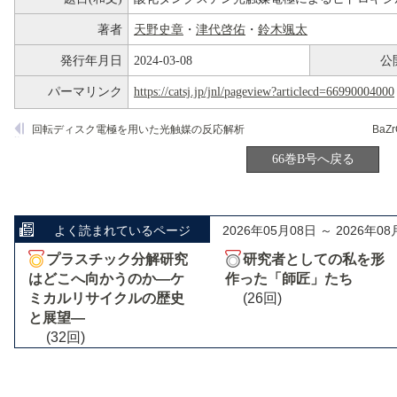
著者
天野史章
・
津代啓佑
・
鈴木颯太
発行年月日
2024-03-08
公
パーマリンク
https://catsj.jp/jnl/pageview?articlecd=66990004000
回転ディスク電極を用いた光触媒の反応解析
BaZr
66巻B号へ戻る
よく読まれているページ
2026年05月08日 ～ 2026年08
プラスチック分解研究
研究者としての私を形
はどこへ向かうのか―ケ
作った「師匠」たち
ミカルリサイクルの歴史
(26回)
と展望―
(32回)