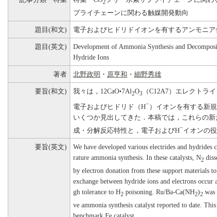
2
プライチェーンに関わる触媒開発動向
題目(和文)
電子およびヒドリドイオンを有するアンモニア
題目(英文)
Development of Ammonia Synthesis and Decompositi
Hydride Ions
著者
北野政明
・
原亨和
・
細野秀雄
要旨(和文)
我々は，12CaO•7Al
O
（C12A7）エレクトラ
2
3
−
電子およびヒドリド（H
）イオンを有する新規
いくつか見出してきた．本稿では，これらの新
−
成・分解反応特性と，電子およびH
イオンの役
要旨(英文)
We have developed various electrides and hydrides 
rature ammonia synthesis. In these catalysts, N
diss
2
by electron donation from these support materials to
exchange between hydride ions and electrons occur a
gh tolerance to H
poisoning. Ru/Ba-Ca(NH
)
was d
2
2
2
ve ammonia synthesis catalyst reported to date. This c
benchmark Fe catalyst.