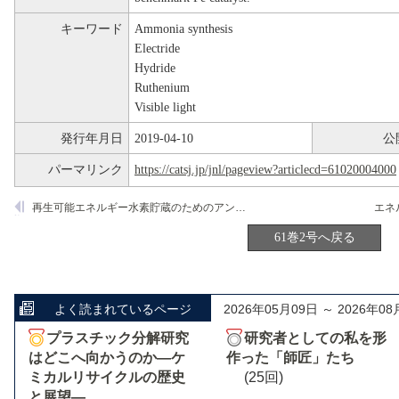
キーワード
Ammonia synthesis
Electride
Hydride
Ruthenium
Visible light
発行年月日
2019-04-10
公
パーマリンク
https://catsj.jp/jnl/pageview?articlecd=61020004000
再生可能エネルギー水素貯蔵のためのアンモニア合成触媒
61巻2号へ戻る
よく読まれているページ
2026年05月09日 ～ 2026年08
プラスチック分解研究
研究者としての私を形
はどこへ向かうのか―ケ
作った「師匠」たち
ミカルリサイクルの歴史
(25回)
と展望―