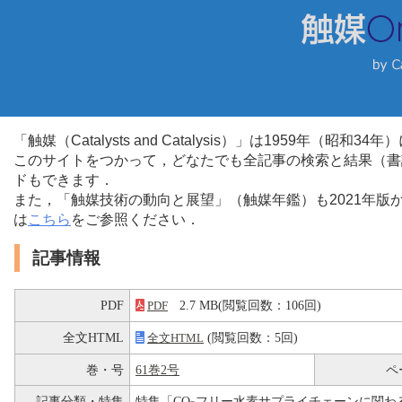
「触媒（Catalysts and Catalysis）」は1959年（昭
このサイトをつかって，どなたでも全記事の検索と結果（書
ドもできます．
また，「触媒技術の動向と展望」（触媒年鑑）も2021年
は
こちら
をご参照ください．
記事情報
PDF
2.7 MB(閲覧回数：106回)
PDF
全文HTML
(閲覧回数：5回)
全文HTML
巻・号
61巻2号
ペ
記事分類・特集
特集「CO
フリー水素サプライチェーンに関わ