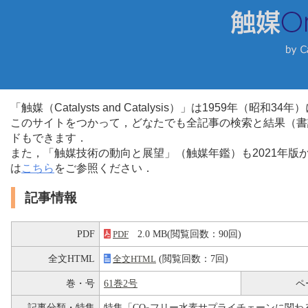
「触媒（Catalysts and Catalysis）」は1959年（昭
このサイトをつかって，どなたでも全記事の検索と結果（書
ドもできます．
また，「触媒技術の動向と展望」（触媒年鑑）も2021年
は
こちら
をご参照ください．
記事情報
PDF
2.0 MB(閲覧回数：90回)
PDF
全文HTML
(閲覧回数：7回)
全文HTML
巻・号
61巻2号
ペ
記事分類・特集
特集「CO
フリー水素サプライチェーンに関わ