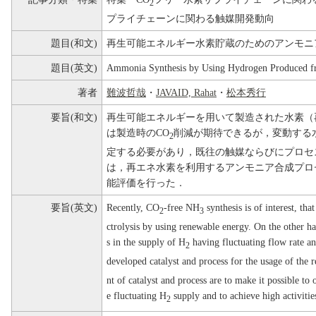
2
プライチェーンに関わる触媒開発動向
題目(和文)
再生可能エネルギー水素貯蔵のためのアンモニ
題目(英文)
Ammonia Synthesis by Using Hydrogen Produced 
著者
難波哲哉
・
JAVAID, Rahat
・
松本秀行
要旨(和文)
再生可能エネルギーを用いて製造された水素（
は製造時のCO
削減が期待できるが，変動する
2
定する必要があり，既往の触媒ならびにプロセ
は，再エネ水素を利用するアンモニア合成プロ
能評価を行った．
要旨(英文)
Recently, CO
-free NH
synthesis is of interest, tha
2
3
ctrolysis by using renewable energy. On the other ha
s in the supply of H
having fluctuating flow rate a
2
developed catalyst and process for the usage of the
nt of catalyst and process are to make it possible to
e fluctuating H
supply and to achieve high activitie
2