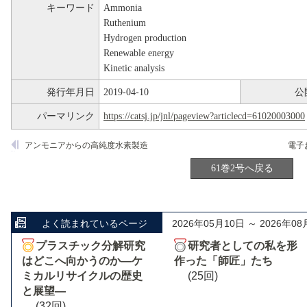
キーワード
Ammonia
Ruthenium
Hydrogen production
Renewable energy
Kinetic analysis
発行年月日
2019-04-10
公
パーマリンク
https://catsj.jp/jnl/pageview?articlecd=61020003000
アンモニアからの高純度水素製造
61巻2号へ戻る
よく読まれているページ
2026年05月10日 ～ 2026年08
プラスチック分解研究
研究者としての私を形
はどこへ向かうのか―ケ
作った「師匠」たち
ミカルリサイクルの歴史
(25回)
と展望―
(32回)