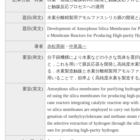
と触媒反応プロセスへの適用
題目(和文)
水素分離精製用アモルファスシリカ膜の開発と
題目(英文)
Development of Amorphous Silica Membranes for Pu
o Membrane Reactors for Producing High-purity H
著者
赤松憲樹
・
中尾真一
要旨(和文)
分子篩機構により水素などの小さな気体を選択
と，これを用いて膜反応器を開発し高純度水素
る．水素製造触媒と水素分離精製用アモルファ
用いることで，効率よく高純度水素を製造する
要旨(英文)
Amorphous silica membranes for purifying hydrogen
ed using the silica membranes for producing high-
rane reactors integrating catalytic reaction step with
ve silica membranes are employed to carry out hydr
genation of methylcyclohexane and methane steam re
the selective extraction of hydrogen through the sili
sses for producing high-purity hydrogen.