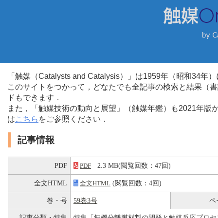
「触媒（Catalysts and Catalysis）」は1959年（昭
このサイトをつかって，どなたでも全記事の検索と結果（書
ドもできます．
また，「触媒技術の動向と展望」（触媒年鑑）も2021年
は
こちら
をご参照ください．
記事情報
PDF
2.3 MB(閲覧回数：47回)
PDF
全文HTML
(閲覧回数：4回)
全文HTML
巻・号
59巻3号
ペ
記事分類・特集
特集「無機分離膜材料の開発と触媒反応プロセ