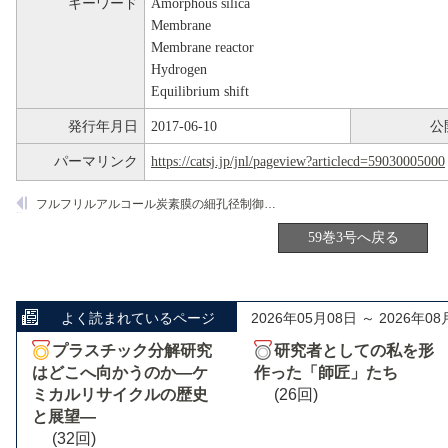
キーワード
Amorphous silica
Membrane
Membrane reactor
Hydrogen
Equilibrium shift
発行年月日
2017-06-10
公
パーマリンク
https://catsj.jp/jnl/pageview?articlecd=59030005000
フルフリルアルコール炭素膜の細孔径制御と脱水素反応器への応用
59巻3号へ戻る
よく読まれているページ
2026年05月08日 ～ 2026年08
プラスチック分解研究
研究者としての私を形
はどこへ向かうのか―ケ
作った「師匠」たち
ミカルリサイクルの歴史
(26回)
と展望―
(32回)