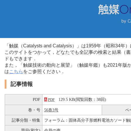
「触媒（Catalysts and Catalysis）」は1959年（昭
このサイトをつかって，どなたでも全記事の検索と結果（書
ドもできます．
また，「触媒技術の動向と展望」（触媒年鑑）も2021年
は
こちら
をご参照ください．
記事情報
PDF
129.5 KB(閲覧回数：38回)
PDF
巻・号
56巻3号
ペ
記事分類・特集
フォーラム：固体高分子形燃料電池カソード触
題目(和文)
会員の声