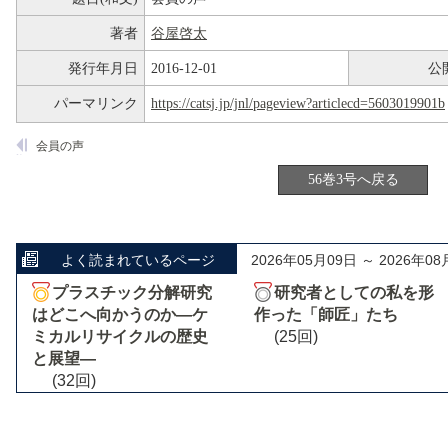
著者
谷屋啓太
発行年月日
2016-12-01
公
パーマリンク
https://catsj.jp/jnl/pageview?articlecd=5603019901b
会員の声
56巻3号へ戻る
よく読まれているページ
2026年05月09日 ～ 2026年08
プラスチック分解研究
研究者としての私を形
はどこへ向かうのか―ケ
作った「師匠」たち
ミカルリサイクルの歴史
(25回)
と展望―
(32回)