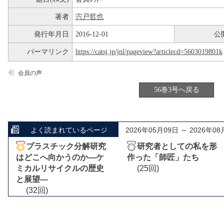
著者
宍戸哲也
発行年月日
2016-12-01
公
パーマリンク
https://catsj.jp/jnl/pageview?articlecd=5603019801k
会員の声
56巻3号へ戻る
よく読まれているページ
2026年05月09日 ～ 2026年08
プラスチック分解研究
研究者としての私を形
はどこへ向かうのか―ケ
作った「師匠」たち
ミカルリサイクルの歴史
(25回)
と展望―
(32回)