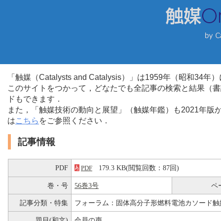
「触媒（Catalysts and Catalysis）」は1959年（昭
このサイトをつかって，どなたでも全記事の検索と結果（書
ドもできます．
また，「触媒技術の動向と展望」（触媒年鑑）も2021年
は
こちら
をご参照ください．
記事情報
PDF
179.3 KB(閲覧回数：87回)
PDF
巻・号
56巻3号
ペ
記事分類・特集
フォーラム：固体高分子形燃料電池カソード触
題目(和文)
会員の声