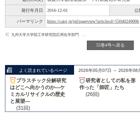
発行年月日
2016-12-01
公
パーマリンク
https://catsj.jp/jnl/pageview?articlecd=5504024900h
九州大学大学院工学研究院応用化学部門 石原達己 研究室
55巻4号へ戻る
よく読まれているページ
2026年05月07日 ～ 2026年08
プラスチック分解研究
研究者としての私を形
はどこへ向かうのか―ケ
作った「師匠」たち
ミカルリサイクルの歴史
(26回)
と展望―
(31回)