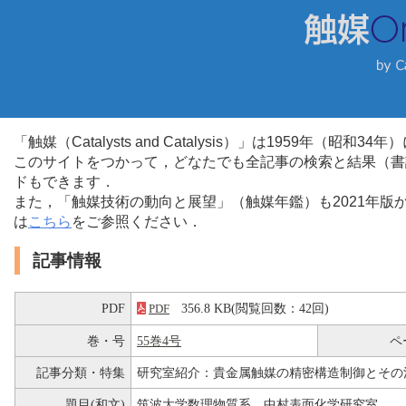
「触媒（Catalysts and Catalysis）」は1959年（昭
このサイトをつかって，どなたでも全記事の検索と結果（書
ドもできます．
また，「触媒技術の動向と展望」（触媒年鑑）も2021年
は
こちら
をご参照ください．
記事情報
PDF
356.8 KB(閲覧回数：42回)
PDF
巻・号
55巻4号
ペ
記事分類・特集
研究室紹介：貴金属触媒の精密構造制御とその
題目(和文)
筑波大学数理物質系 中村表面化学研究室