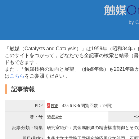
「触媒（Catalysts and Catalysis）」は1959年（昭
このサイトをつかって，どなたでも全記事の検索と結果（書
ドもできます．
また，「触媒技術の動向と展望」（触媒年鑑）も2021年
は
こちら
をご参照ください．
記事情報
PDF
425.6 KB(閲覧回数：79回)
PDF
巻・号
55巻4号
ペ
記事分類・特集
研究室紹介：貴金属触媒の精密構造制御とその
題目(和文)
九州大学大学院工学研究院応用化学部門 石原