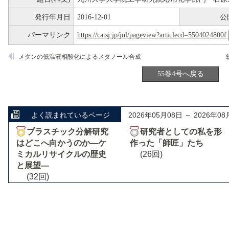
発行年月日
2016-12-01
公
パーマリンク
https://catsj.jp/jnl/pageview?articlecd=5504024800f
メタンの低温液相酸化によるメタノール合成
55巻4号へ戻る
よく読まれているページ
2026年05月08日 ～ 2026年08
プラスチック分解研究
研究者としての私を形
はどこへ向かうのか―ケ
作った「師匠」たち
ミカルリサイクルの歴史
(26回)
と展望―
(32回)