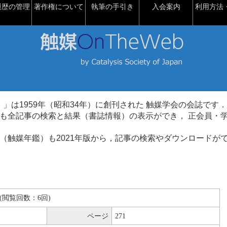
履歴の管理
著作権について
執筆の手引き
入会案内
利用方法・
talysis）」は1959年（昭和34年）に創刊された 触媒学会の会誌です．
も全記事の検索と結果（書誌情報）の表示ができ， 正会員・
（触媒年鑑）も2021年版から，記事の検索やダウンロードが
KB(閲覧回数：6回)
ページ
271