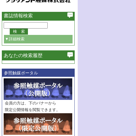
書誌情報検索
▼詳細検索
あなたの検索履歴
必ず含む
参照触媒ポータル
巻・号指定
巻
号
範囲指定
巻
号～
巻
会員の方は、下のバナーから
号
限定公開情報を閲覧できます。
触媒年鑑
年度
記事種別
マーク：
マークあり