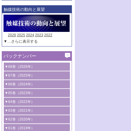
触媒技術の動向と展望
2026
2025
2024
2023
2022
▼…さらに表示する
バックナンバー
▼68巻（2026年）
1号 過酸化水素合成に関する研究動向
▼67巻（2025年）
2号 コンピューター技術により加速する
1号 CO
水素化によるグリーン燃料/グリ
▼66巻（2024年）
2
触媒開発
ーンケミカル製造
1号 低次元ナノ構造を有する触媒材料
▼65巻（2023年）
3号 有機分子変換やCO
資源化のための
2
2号 水素製造のための水分解技術に関す
2号 規制反応場を活用した固体触媒研究
1号 炭素が関わる触媒機能
▼64巻（2022年）
光触媒に関する最近の研究
る最近の研究
の新展開
2号 プラスチックケミカルリサイクルの
1号 合成ガス製造とCOを用いるケミカル
▼63巻（2021年）
B号 第137回触媒討論会（2026年）
3号 オレフィン系樹脂の精密合成に関す
3号 未踏分子変換を目指した酸化触媒プ
ための触媒技術
ズ合成の最新動向
1号 金触媒の新展開
▼62巻（2020年）
る最新技術
ロセスの最前線
3号 非酸化物系金属化合物を基盤とした
2号 化学品合成のための合金触媒開発
2号 ペロブスカイト
1号 触媒設計を拓く欠陥構造のキャラク
▼61巻（2019年）
4号 アルコール類の効率的変換を実現す
4号 シンクロトロン放射光および中性子
触媒材料の開発