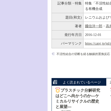
記事分類・特集
特集「不活性結
る有機合成
題目(和文)
レニウムおよび
著者
國信洋一郎
・
高
発行年月日
2016-12-01
パーマリンク
https://catsj.jp/j
不活性結合の切断を経る触媒的置換反応
よく読まれているページ
プラスチック分解研究
はどこへ向かうのか―ケ
ミカルリサイクルの歴史
と展望―