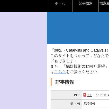
ホーム
記事検索
検索
「触媒（Catalysts and Ca
このサイトをつかって，どなたで
ドもできます．
また，「触媒技術の動向と展望」
は
こちら
をご参照ください．
記事情報
PDF
770.6 
PDF
巻・号
53巻5号