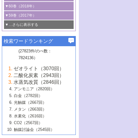
3号 CO
の排出削減および有効活用のた
タリゼーション
2
3号 特殊反応場を利用した触媒的分子変
る非貴金属触媒の研究動向
線を利用した触媒解析技術の最先端
1号 物質移動制御に着目した触媒プロセ
▼60巻（2018年）
4号 格子酸素・格子酸素欠陥を利用した
めの触媒技術
換反応
2号 機能化学品製造に資するクリーンな
ス開発
5号 ゼオライトの合成と応用における研
5号 単原子触媒
触媒反応
1号 固体酸触媒の最新の研究動向
▼59巻（2017年）
触媒的酸化反応
4号 若手による情報発信企画～とびたて
4号 多孔質材料を用いた触媒の新展開
究動向
2号 CO
フリー水素サプライチェーンに
2
6号 参照触媒委員会からのお知らせ
5号 生体触媒によるエネルギー変換反応
2号 二酸化炭素からの有用化学品合成
1号 いたるところに，触媒
▼…さらに表示する
若き触媒の研究者たち～（1）
3号 水処理のための触媒化学
5号 情報学的手法を用いた触媒開発
6号 ヘテロ接合界面
関わる触媒開発動向
B号 第133回触媒討論会（2023年）
6号 窒素とリンの循環のための触媒・機
3号 ナノ粒子・クラスター触媒の最前線
2号 機能性材料の局所構造解析のための
5号 若手による情報発信企画～とびたて
▼58巻（2016年）
4号 光触媒を用いた水分解の最新の研究
6号 カーボンニュートラルに向けた電解
B号 第135回触媒討論会（2025年）
3号 精密高分子合成に関する最近の研究
能性材料
最先端技術
検索ワードランキング
4号 60周年記念企画
若き触媒の研究者たち～（2）
動向
技術
1号 ユニークな構造の高分子を生み出す触
▼57巻（2015年）
動向
B号 第131回触媒討論会（2023年）
3号 無機分離膜材料の開発と触媒反応プ
5号 進化するゼオライト合成技術
6号 石油のノーブル・ユースを志向した
媒技術
(27823件/のべ数：
5号 次世代の触媒プロセスを支えるマイ
B号 第127回触媒討論会（2021年・オン
1号 水素キャリアにかかわる触媒技術の新
4号 バイオマス化成品製造のための触媒
▼56巻（2014年）
ロセスへの適用
触媒技術
7824136）
クロ波
6号 非貴金属系触媒における電気化学的
ライン開催(Zoom)のみ）
2号 リグニンからの化成品製造に向けた触
展開
技術
1号 特殊環境場を利用した材料合成
▼55巻（2013年）
4号 触媒研究における計算科学の利用
酸素還元反応
B号 第129回触媒討論会（2022年・京都
媒技術
6号 メタン転換技術の最新動向
ゼオライト（3070回）
2号 石油精製用触媒の最近の進展
5号 固体触媒による含窒素有機化合物変
2号 光触媒反応機構に関する最新の研究動
1号 高耐久性燃料電池システム用触媒にお
大学：オンライン・対面開催）
▼54巻（2012年）
5号 水素のふるまいを解き明かす最先端
B号 第121回触媒討論会（2018年・東京
3号 触媒研究の最先端～とびたて若き研究
二酸化炭素（2943回）
B号 第125回触媒討論会（2020年・工学
換の最前線
3号 固体酸化物形燃料電池（SOFC）におけ
向
ける新展開
研究
大学）
1号 規則性多孔体の利用技術における最近
▼53巻（2011年）
者たち～（1）
水蒸気改質（2846回）
院大学）
るアノード触媒上での燃料直接改質技術
6号 貴金属使用量低減に向けた自動車排
3号 固体高分子形燃料電池カソード触媒の
2号 リビングラジカル重合の最近の動向
6号 低級アルカンの有効利用のための触
の進歩
アンモニア（2820回）
4号 触媒研究の最先端～とびたて若き研究
1号 金属学から見る合金触媒の新展開
▼52巻（2010年）
ガス浄化触媒の開発
4号 コアシェル構造の制御による触媒機能
開発動向
媒技術
白金（2782回）
3号 天然ガスの化学工業的展開に関する触
2号 第109回触媒討論会
者たち～（2）
2号 第107回触媒討論会
の向上
1号 触媒の劣化対策と長寿命触媒開発
B号 第123回触媒討論会（2019年・大阪
▼51巻（2009年）
4号 人工光合成に向けた近年のアプローチ
光触媒（2667回）
媒技術
B号 第119回触媒討論会（2017年・首都
3号 貴金属低減技術の最新動向
5号 触媒研究の最先端～とびたて若き研究
市立大学）
3号 触媒のその場観察法の進歩（１）
5号 工業触媒およびその周辺技術の最近の
2号 第105回触媒討論会
1号 炭素材料－熱い注目を集める材料－
▼50巻（2008年）
メタン（2663回）
大学東京）
5号 未利用熱エネルギーの有効活用に貢献
4号 貴金属触媒の精密構造制御とその活用
者たち～（3）
4号 貴金属代替技術の最新動向
進歩
水素化（2616回）
4号 触媒のその場観察法の進歩（２）
3号 ナノ構造が拓く新機能
する触媒技術
2号 第103回触媒討論会
1号 触媒化学と学会のこの10年，半世紀，
▼49巻（2007年）
5号 バイオマス化成品製造のための固体触
6号 イオニクス材料と燃料電池・電解合成
5号 光触媒による物質変換反応の新展開
CO2（2567回）
6号 ナノシート
5号 不活性結合の触媒的活性化による有機
そして未来
4号 活性サイトおよびその環境の精密な設
6号 ポリオキソメタレート
3号 環境浄化用光触媒の現状と課題
媒の開発
1号 含フッ素化合物の合成と触媒
▼48巻（2006年）
の最新の研究動向
触媒討論会（2545回）
6号 グラフェン
合成
B号 第115回触媒討論会（2015年・成蹊大
計による触媒の高機能化
2号 第101回触媒討論会
B号 第113回触媒討論会（2014年・ロワジ
4号 水素社会の実現に向けた水素製造・貯
6号 ナノ空間─吸着状態解析から新機能開拓
2号 第99回触媒討論会
B号 第117回触媒討論会（2016年・大阪府
1号 固体酸触媒の最近の進歩
▼47巻（2005年）