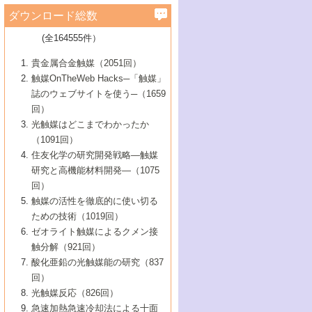
学）
7号 水素を利用する化成品合成の新潮流
6号 新しい固体酸触媒技術
5号 触媒を有効に使うための技術
ールホテル豊橋）
蔵技術の進歩
まで─
3号 メソポーラス物質の新展開
立大学）
3号 実用的ファインケミカル合成プロセス
ダウンロード総数
2号 第97回触媒討論会
1号 最近の触媒担体とその効果
▼46巻（2004年）
7号 ゼオライト合成における最近の進歩
6号 第106回触媒討論会
5号 CO
が関わる触媒・材料
B号 第111回触媒討論会（2013年・関西大
4号 錯体を利用したユニークな表面構造の
を実現する触媒
2
3号 リビング重合触媒の最近の展開
2号 第95回触媒討論会
(全164555件）
1号 部分酸化反応触媒の最前線
▼45巻（2003年）
学）
構築と機能
7号 有機分子触媒による精密有機合成
4号 バイオマス活用のための技術開発
6号 第104回触媒討論会
4号 今後の液体燃料を支える触媒技術
3号 化成品を合成するゼオライト触媒
2号 第93回触媒討論会
1号 なぜこの触媒が良いのか？
▼44巻（2002年）
貴金属合金触媒（2051回）
5号 若手会員による触媒研究の未来展望1：
8号 高機能化ポリオレフィンに向けた重合
5号 こんな物質，あんな物質―新たな触媒
7号 持続可能社会実現のための触媒および
5号 水素製造・貯蔵のための触媒技術の新
4号 水分解用光触媒材料
3号 特殊エネルギー場の触媒反応
触媒OnTheWeb Hacks─「触媒」
企業編
2号 第91回触媒討論会
触媒の最近の進展
1号 高次制御された触媒の化学
▼43巻（2001年）
の可能性―
触媒関連技術
しい展開
誌のウェブサイトを使う─（1659
5号 時間分解分光の進歩と応用
4号 生体内における金属の触媒作用
6号 第102回触媒討論会
3号 最近の自動車排ガス処理技術
2号 第89回触媒討論会
1号 グリーンケミストリーと触媒
▼42巻（2000年）
6号 第100回触媒討論会
8号 未来を拓く金属錯体
回）
6号 第98回触媒討論会
6号 第96回触媒討論会
5号 ファインケミカルズの展開に寄与する
7号 触媒・化学反応における計算化学の進
4号 触媒研究の現状と将来─第90回触媒討論
3号 触媒を利用した電気化学の新展開
2号 第87回触媒討論会特集号
1号 触媒反応工学の明日を拓く
▼41巻（1999年）
7号 『結晶の化学』を活かした触媒研究
光触媒はどこまでわかったか
7号 基礎化学品製造の触媒技術
触媒
歩
会Aから
7号 未来型金属錯体触媒開発への展望
4号 ナノ材料の調製と機能化
（1091回）
3号 生体触媒とバイオプロセス
2号 第85回触媒討論会
8号 イオン液体の応用
1号 孔、穴、あな?-特異な空間とその利用-
▼40巻（1998年）
8号 多機能型リアクター
6号 第94回触媒討論会
8号 若手研究者による触媒研究の未来展望
5号 基礎化学品製造の触媒技術
8号 超臨界流体を用いた化学プロセスの新
住友化学の研究開発戦略―触媒
5号 こんな触媒が欲しい
4号 水素製造・利用の触媒化学
3号 反応ダイナミクス
2号 第83回触媒討論会
1号 創立40周年記念・触媒化学この10年の
▼39巻（1997年）
2：大学・研究所編
展開
研究と高機能材料開発―（1075
7号 サブナノレベルでみた新しい表面現象
6号 第92回触媒討論会
6号 第90回触媒討論会
5号 触媒研究における新しい切り口：コン
進展と21世紀への提言/創立40周年記念・触
4号 超臨界流体の触媒反応への応用
3号 均一系触媒反応最前線
1号 均一系と不均一系触媒反応-その特徴と
回）
▼38巻（1996年）
8号 オレフィン重合触媒の新たな展
7号 基礎化学品製造の触媒技術
ビナトリアルケミストリー
媒学会この10年の歩みとこれから/創立40周
7号 触媒研究と学術雑誌/情報
5号 触媒のおもしろさをどのように伝える
接点
触媒の活性を徹底的に使い切る
4号 実用炭素材料の新展開
1号 触媒の構造と触媒作用/C1化学を中心と
▼37巻（1995年）
年記念・記録は語る
8号 資源の循環と触媒技術
6号 第88回触媒討論会特集号
か
ための技術（1019回）
8号 若い世代からみた触媒化学の現状と未
2号 第79回触媒討論会
5号 研究の方法論を考える
する21世紀への触媒
1号 ファインケミカルズと固体触媒
▼36巻（1994年）
2号 第81回触媒討論会
ゼオライト触媒によるクメン接
来
7号 企業における触媒研究のブレークスル
6号 第86回触媒討論会
3号 最新NO除去触媒の実用化研究
6号 第84回触媒討論会
2号 第77回触媒討論会
2号 第75回触媒討論会
触分解（921回）
1号 電気化学と触媒
▼35巻（1993年）
ー
3号 計算機触媒化学へのさそい
7号 水素化精製触媒の新しい展開
4号 新しい反応場を目指した触媒調製
7号 機能性金属材料と触媒
3号 オリンピックメダル:金・銀・銅はどん
酸化亜鉛の光触媒能の研究（837
3号 希土類を利用した触媒
2号 第73回触媒討論会
8号 この材料を触媒として使ってみません
4号 触媒劣化の制御と予測
1号 工業触媒開発マニュアル―探索から工
▼34巻（1992年）
8号 新しい反応性と機能性を目指した金属
な触媒作用を示すか
回）
5号 反応・分離技術の新しい展開
8号 触媒研究へのNMRの応用と展望
か？
業化まで
4号 触媒とリサイクル
3号 C4化学の展開
5号 最新の実用プロセスと触媒
クラスタ-化学
1号 インパクトを与えたこの研究
▼33巻（1991年）
光触媒反応（826回）
4号 触媒作用における機能の複合化
6号 第80回触媒討論会
2号 第71回触媒討論会
5号 エネルギー変換触媒
4号 《通常号》
6号 第82回触媒討論会
急速加熱急速冷却法による十面
2号 第69回触媒討論会
1号 触媒プロセス開発マニュアル―探索か
▼32巻（1990年）