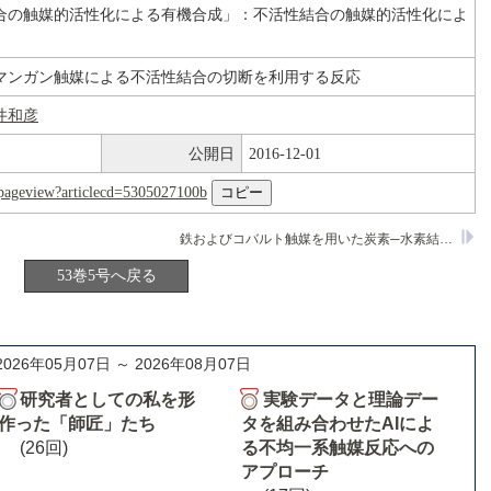
合の触媒的活性化による有機合成」：不活性結合の触媒的活性化によ
マンガン触媒による不活性結合の切断を利用する反応
井和彦
公開日
2016-12-01
nl/pageview?articlecd=5305027100b
鉄およびコバルト触媒を用いた炭素─水素結合の直接変換反応
53巻5号へ戻る
2026年05月07日 ～ 2026年08月07日
研究者としての私を形
実験データと理論デー
作った「師匠」たち
タを組み合わせたAIによ
(26回)
る不均一系触媒反応への
アプローチ