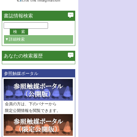
書誌情報検索
▼詳細検索
あなたの検索履歴
必ず含む
参照触媒ポータル
巻・号指定
巻
号
範囲指定
巻
号～
巻
会員の方は、下のバナーから
号
限定公開情報を閲覧できます。
触媒年鑑
年度
記事種別
マーク：
マークあり