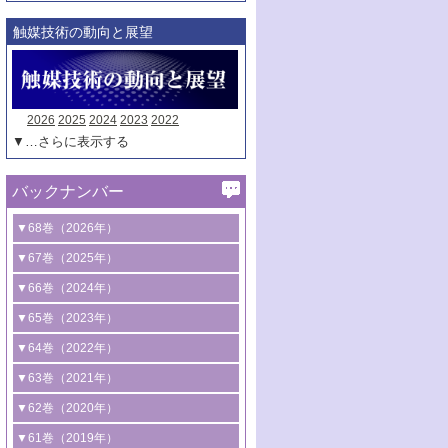
触媒技術の動向と展望
2026
2025
2024
2023
2022
▼…さらに表示する
バックナンバー
▼68巻（2026年）
1号 過酸化水素合成に関する研究動向
▼67巻（2025年）
2号 コンピューター技術により加速する
1号 CO
水素化によるグリーン燃料/グリ
▼66巻（2024年）
2
触媒開発
ーンケミカル製造
1号 低次元ナノ構造を有する触媒材料
▼65巻（2023年）
3号 有機分子変換やCO
資源化のための
2
2号 水素製造のための水分解技術に関す
2号 規制反応場を活用した固体触媒研究
1号 炭素が関わる触媒機能
▼64巻（2022年）
光触媒に関する最近の研究
る最近の研究
の新展開
2号 プラスチックケミカルリサイクルの
1号 合成ガス製造とCOを用いるケミカル
▼63巻（2021年）
B号 第137回触媒討論会（2026年）
3号 オレフィン系樹脂の精密合成に関す
3号 未踏分子変換を目指した酸化触媒プ
ための触媒技術
ズ合成の最新動向
1号 金触媒の新展開
▼62巻（2020年）
る最新技術
ロセスの最前線
3号 非酸化物系金属化合物を基盤とした
2号 化学品合成のための合金触媒開発
2号 ペロブスカイト
1号 触媒設計を拓く欠陥構造のキャラク
▼61巻（2019年）
4号 アルコール類の効率的変換を実現す
4号 シンクロトロン放射光および中性子
触媒材料の開発