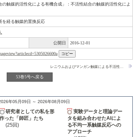
合の触媒的活性化による有機合成」：不活性結合の触媒的活性化によ
断を経る触媒的置換反応
人
公開日
2016-12-01
nl/pageview?articlecd=5305026600a
レニウムおよびマンガン触媒による不活性結合の切断を利用する反応
53巻5号へ戻る
2026年05月09日 ～ 2026年08月09日
研究者としての私を形
実験データと理論デー
作った「師匠」たち
タを組み合わせたAIによ
(25回)
る不均一系触媒反応への
アプローチ