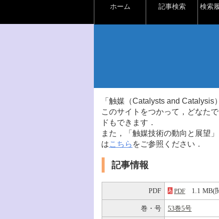
ホーム
記事検索
検索
「触媒（Catalysts and Ca
このサイトをつかって，どなたで
ドもできます．
また，「触媒技術の動向と展望」
は
こちら
をご参照ください．
記事情報
PDF
1.1 M
PDF
巻・号
53巻5号