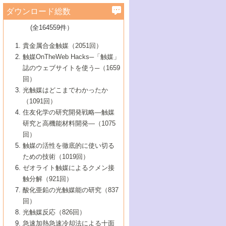
学）
7号 水素を利用する化成品合成の新潮流
6号 新しい固体酸触媒技術
5号 触媒を有効に使うための技術
ールホテル豊橋）
蔵技術の進歩
まで─
3号 メソポーラス物質の新展開
立大学）
3号 実用的ファインケミカル合成プロセス
ダウンロード総数
2号 第97回触媒討論会
1号 最近の触媒担体とその効果
▼46巻（2004年）
7号 ゼオライト合成における最近の進歩
6号 第106回触媒討論会
5号 CO
が関わる触媒・材料
B号 第111回触媒討論会（2013年・関西大
4号 錯体を利用したユニークな表面構造の
を実現する触媒
2
3号 リビング重合触媒の最近の展開
2号 第95回触媒討論会
(全164559件）
1号 部分酸化反応触媒の最前線
▼45巻（2003年）
学）
構築と機能
7号 有機分子触媒による精密有機合成
4号 バイオマス活用のための技術開発
6号 第104回触媒討論会
4号 今後の液体燃料を支える触媒技術
3号 化成品を合成するゼオライト触媒
2号 第93回触媒討論会
1号 なぜこの触媒が良いのか？
▼44巻（2002年）
貴金属合金触媒（2051回）
5号 若手会員による触媒研究の未来展望1：
8号 高機能化ポリオレフィンに向けた重合
5号 こんな物質，あんな物質―新たな触媒
7号 持続可能社会実現のための触媒および
5号 水素製造・貯蔵のための触媒技術の新
4号 水分解用光触媒材料
3号 特殊エネルギー場の触媒反応
触媒OnTheWeb Hacks─「触媒」
企業編
2号 第91回触媒討論会
触媒の最近の進展
1号 高次制御された触媒の化学
▼43巻（2001年）
の可能性―
触媒関連技術
しい展開
誌のウェブサイトを使う─（1659
5号 時間分解分光の進歩と応用
4号 生体内における金属の触媒作用
6号 第102回触媒討論会
3号 最近の自動車排ガス処理技術
2号 第89回触媒討論会
1号 グリーンケミストリーと触媒
▼42巻（2000年）
6号 第100回触媒討論会
8号 未来を拓く金属錯体
回）
6号 第98回触媒討論会
6号 第96回触媒討論会
5号 ファインケミカルズの展開に寄与する
7号 触媒・化学反応における計算化学の進
4号 触媒研究の現状と将来─第90回触媒討論
3号 触媒を利用した電気化学の新展開
2号 第87回触媒討論会特集号
1号 触媒反応工学の明日を拓く
▼41巻（1999年）
7号 『結晶の化学』を活かした触媒研究
光触媒はどこまでわかったか
7号 基礎化学品製造の触媒技術
触媒
歩
会Aから
7号 未来型金属錯体触媒開発への展望
4号 ナノ材料の調製と機能化
（1091回）
3号 生体触媒とバイオプロセス
2号 第85回触媒討論会
8号 イオン液体の応用
1号 孔、穴、あな?-特異な空間とその利用-
▼40巻（1998年）
8号 多機能型リアクター
6号 第94回触媒討論会
8号 若手研究者による触媒研究の未来展望
5号 基礎化学品製造の触媒技術
8号 超臨界流体を用いた化学プロセスの新
住友化学の研究開発戦略―触媒
5号 こんな触媒が欲しい
4号 水素製造・利用の触媒化学
3号 反応ダイナミクス
2号 第83回触媒討論会
1号 創立40周年記念・触媒化学この10年の
▼39巻（1997年）
2：大学・研究所編
展開
研究と高機能材料開発―（1075
7号 サブナノレベルでみた新しい表面現象
6号 第92回触媒討論会
6号 第90回触媒討論会
5号 触媒研究における新しい切り口：コン
進展と21世紀への提言/創立40周年記念・触
4号 超臨界流体の触媒反応への応用
3号 均一系触媒反応最前線
1号 均一系と不均一系触媒反応-その特徴と
回）
▼38巻（1996年）
8号 オレフィン重合触媒の新たな展
7号 基礎化学品製造の触媒技術
ビナトリアルケミストリー
媒学会この10年の歩みとこれから/創立40周
7号 触媒研究と学術雑誌/情報
5号 触媒のおもしろさをどのように伝える
接点
触媒の活性を徹底的に使い切る
4号 実用炭素材料の新展開
1号 触媒の構造と触媒作用/C1化学を中心と
▼37巻（1995年）
年記念・記録は語る
8号 資源の循環と触媒技術
6号 第88回触媒討論会特集号
か
ための技術（1019回）
8号 若い世代からみた触媒化学の現状と未
2号 第79回触媒討論会
5号 研究の方法論を考える
する21世紀への触媒
1号 ファインケミカルズと固体触媒
▼36巻（1994年）
2号 第81回触媒討論会
ゼオライト触媒によるクメン接
来
7号 企業における触媒研究のブレークスル
6号 第86回触媒討論会
3号 最新NO除去触媒の実用化研究
6号 第84回触媒討論会
2号 第77回触媒討論会
2号 第75回触媒討論会
触分解（921回）
1号 電気化学と触媒
▼35巻（1993年）
ー
3号 計算機触媒化学へのさそい
7号 水素化精製触媒の新しい展開
4号 新しい反応場を目指した触媒調製
7号 機能性金属材料と触媒
3号 オリンピックメダル:金・銀・銅はどん
酸化亜鉛の光触媒能の研究（837
3号 希土類を利用した触媒
2号 第73回触媒討論会
8号 この材料を触媒として使ってみません
4号 触媒劣化の制御と予測
1号 工業触媒開発マニュアル―探索から工
▼34巻（1992年）
8号 新しい反応性と機能性を目指した金属
な触媒作用を示すか
回）
5号 反応・分離技術の新しい展開
8号 触媒研究へのNMRの応用と展望
か？
業化まで
4号 触媒とリサイクル
3号 C4化学の展開
5号 最新の実用プロセスと触媒
クラスタ-化学
1号 インパクトを与えたこの研究
▼33巻（1991年）
光触媒反応（826回）
4号 触媒作用における機能の複合化
6号 第80回触媒討論会
2号 第71回触媒討論会
5号 エネルギー変換触媒
4号 《通常号》
6号 第82回触媒討論会
急速加熱急速冷却法による十面
2号 第69回触媒討論会
1号 触媒プロセス開発マニュアル―探索か
▼32巻（1990年）