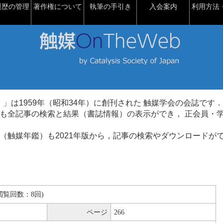
履歴の管理
著作権について
執筆の手引き
入会案内
利用方法・
talysis）」は1959年（昭和34年）に創刊された 触媒学会の会誌です．
も全記事の検索と結果（書誌情報）の表示ができ， 正会員・
（触媒年鑑）も2021年版から，記事の検索やダウンロードが
B(閲覧回数：8回)
ページ
266