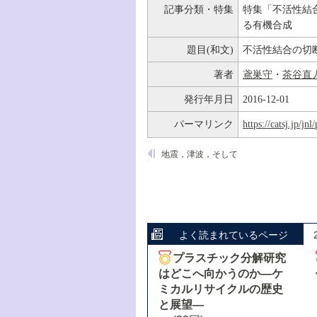
記事分類・特集
特集「不活性結
る有機合成
題目(和文)
不活性結合の切
著者
鳶巣守
・
茶谷直
発行年月日
2016-12-01
パーマリンク
https://catsj.jp/j
地震，津波，そして
よく読まれているページ
プラスチック分解研究
はどこへ向かうのか―ケ
ミカルリサイクルの歴史
と展望―