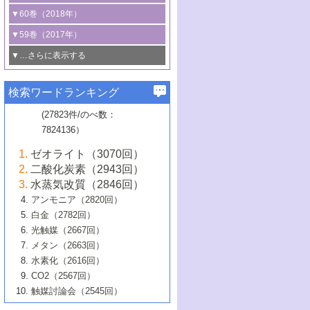
3号 CO
の排出削減および有効活用のた
タリゼーション
2
3号 特殊反応場を利用した触媒的分子変
る非貴金属触媒の研究動向
線を利用した触媒解析技術の最先端
1号 物質移動制御に着目した触媒プロセ
▼60巻（2018年）
4号 格子酸素・格子酸素欠陥を利用した
めの触媒技術
換反応
2号 機能化学品製造に資するクリーンな
ス開発
5号 ゼオライトの合成と応用における研
5号 単原子触媒
触媒反応
1号 固体酸触媒の最新の研究動向
▼59巻（2017年）
触媒的酸化反応
4号 若手による情報発信企画～とびたて
4号 多孔質材料を用いた触媒の新展開
究動向
2号 CO
フリー水素サプライチェーンに
2
6号 参照触媒委員会からのお知らせ
5号 生体触媒によるエネルギー変換反応
2号 二酸化炭素からの有用化学品合成
1号 いたるところに，触媒
▼…さらに表示する
若き触媒の研究者たち～（1）
3号 水処理のための触媒化学
5号 情報学的手法を用いた触媒開発
6号 ヘテロ接合界面
関わる触媒開発動向
B号 第133回触媒討論会（2023年）
6号 窒素とリンの循環のための触媒・機
3号 ナノ粒子・クラスター触媒の最前線
2号 機能性材料の局所構造解析のための
5号 若手による情報発信企画～とびたて
▼58巻（2016年）
4号 光触媒を用いた水分解の最新の研究
6号 カーボンニュートラルに向けた電解
B号 第135回触媒討論会（2025年）
3号 精密高分子合成に関する最近の研究
能性材料
最先端技術
検索ワードランキング
4号 60周年記念企画
若き触媒の研究者たち～（2）
動向
技術
1号 ユニークな構造の高分子を生み出す触
▼57巻（2015年）
動向
B号 第131回触媒討論会（2023年）
3号 無機分離膜材料の開発と触媒反応プ
5号 進化するゼオライト合成技術
6号 石油のノーブル・ユースを志向した
媒技術
(27823件/のべ数：
5号 次世代の触媒プロセスを支えるマイ
B号 第127回触媒討論会（2021年・オン
1号 水素キャリアにかかわる触媒技術の新
4号 バイオマス化成品製造のための触媒
▼56巻（2014年）
ロセスへの適用
触媒技術
7824136）
クロ波
6号 非貴金属系触媒における電気化学的
ライン開催(Zoom)のみ）
2号 リグニンからの化成品製造に向けた触
展開
技術
1号 特殊環境場を利用した材料合成
▼55巻（2013年）
4号 触媒研究における計算科学の利用
酸素還元反応
B号 第129回触媒討論会（2022年・京都
媒技術
6号 メタン転換技術の最新動向
ゼオライト（3070回）
2号 石油精製用触媒の最近の進展
5号 固体触媒による含窒素有機化合物変
2号 光触媒反応機構に関する最新の研究動
1号 高耐久性燃料電池システム用触媒にお
大学：オンライン・対面開催）
▼54巻（2012年）
5号 水素のふるまいを解き明かす最先端
B号 第121回触媒討論会（2018年・東京
3号 触媒研究の最先端～とびたて若き研究
二酸化炭素（2943回）
B号 第125回触媒討論会（2020年・工学
換の最前線
3号 固体酸化物形燃料電池（SOFC）におけ
向
ける新展開
研究
大学）
1号 規則性多孔体の利用技術における最近
▼53巻（2011年）
者たち～（1）
水蒸気改質（2846回）
院大学）
るアノード触媒上での燃料直接改質技術
6号 貴金属使用量低減に向けた自動車排
3号 固体高分子形燃料電池カソード触媒の
2号 リビングラジカル重合の最近の動向
6号 低級アルカンの有効利用のための触
の進歩
アンモニア（2820回）
4号 触媒研究の最先端～とびたて若き研究
1号 金属学から見る合金触媒の新展開
▼52巻（2010年）
ガス浄化触媒の開発
4号 コアシェル構造の制御による触媒機能
開発動向
媒技術
白金（2782回）
3号 天然ガスの化学工業的展開に関する触
2号 第109回触媒討論会
者たち～（2）
2号 第107回触媒討論会
の向上
1号 触媒の劣化対策と長寿命触媒開発
B号 第123回触媒討論会（2019年・大阪
▼51巻（2009年）
4号 人工光合成に向けた近年のアプローチ
光触媒（2667回）
媒技術
B号 第119回触媒討論会（2017年・首都
3号 貴金属低減技術の最新動向
5号 触媒研究の最先端～とびたて若き研究
市立大学）
3号 触媒のその場観察法の進歩（１）
5号 工業触媒およびその周辺技術の最近の
2号 第105回触媒討論会
1号 炭素材料－熱い注目を集める材料－
▼50巻（2008年）
メタン（2663回）
大学東京）
5号 未利用熱エネルギーの有効活用に貢献
4号 貴金属触媒の精密構造制御とその活用
者たち～（3）
4号 貴金属代替技術の最新動向
進歩
水素化（2616回）
4号 触媒のその場観察法の進歩（２）
3号 ナノ構造が拓く新機能
する触媒技術
2号 第103回触媒討論会
1号 触媒化学と学会のこの10年，半世紀，
▼49巻（2007年）
5号 バイオマス化成品製造のための固体触
6号 イオニクス材料と燃料電池・電解合成
5号 光触媒による物質変換反応の新展開
CO2（2567回）
6号 ナノシート
5号 不活性結合の触媒的活性化による有機
そして未来
4号 活性サイトおよびその環境の精密な設
6号 ポリオキソメタレート
3号 環境浄化用光触媒の現状と課題
媒の開発
1号 含フッ素化合物の合成と触媒
▼48巻（2006年）
の最新の研究動向
触媒討論会（2545回）
6号 グラフェン
合成
B号 第115回触媒討論会（2015年・成蹊大
計による触媒の高機能化
2号 第101回触媒討論会
B号 第113回触媒討論会（2014年・ロワジ
4号 水素社会の実現に向けた水素製造・貯
6号 ナノ空間─吸着状態解析から新機能開拓
2号 第99回触媒討論会
B号 第117回触媒討論会（2016年・大阪府
1号 固体酸触媒の最近の進歩
▼47巻（2005年）