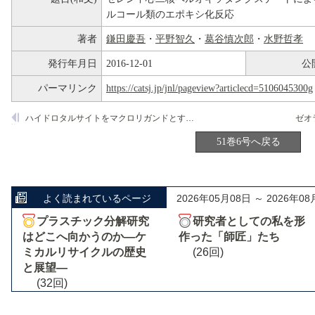
ルコール類のエポキシ化反応
著者
鎌田慶吾
・
平野智久
・
葛谷慎次郎
・
水野哲孝
発行年月日
2016-12-01
公
パーマリンク
https://catsj.jp/jnl/pageview?articlecd=5106045300g
ハイドロタルサイトをマクロリガンドとするバナジウム触媒を用いたアミドからニトリルへの高効率脱水反応
51巻6号へ戻る
よく読まれているページ
2026年05月08日 ～ 2026年08
プラスチック分解研究
研究者としての私を形
はどこへ向かうのか―ケ
作った「師匠」たち
ミカルリサイクルの歴史
(26回)
と展望―
(32回)