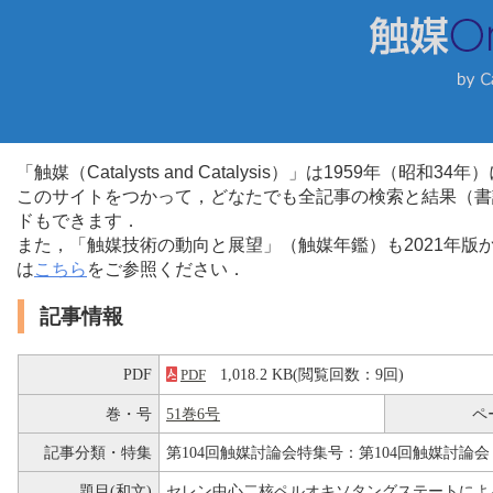
「触媒（Catalysts and Catalysis）」は1959年（昭
このサイトをつかって，どなたでも全記事の検索と結果（書
ドもできます．
また，「触媒技術の動向と展望」（触媒年鑑）も2021年
は
こちら
をご参照ください．
記事情報
PDF
1,018.2 KB(閲覧回数：9回)
PDF
巻・号
51巻6号
ペ
記事分類・特集
第104回触媒討論会特集号：第104回触媒討論会
題目(和文)
セレン中心二核ペルオキソタングステートによ