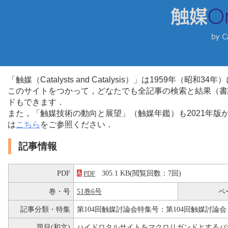
「触媒（Catalysts and Catalysis）」は1959年（昭
このサイトをつかって，どなたでも全記事の検索と結果（書
ドもできます．
また，「触媒技術の動向と展望」（触媒年鑑）も2021年
は
こちら
をご参照ください．
記事情報
PDF
305.1 KB(閲覧回数：7回)
PDF
巻・号
51巻6号
ペ
記事分類・特集
第104回触媒討論会特集号：第104回触媒討論会
題目(和文)
ハイドロタルサイトをマクロリガンドとするバ