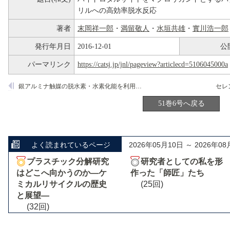
リルへの高効率脱水反応
著者
末岡祥一郎
・
満留敬人
・
水垣共雄
・
實川浩一郎
発行年月日
2016-12-01
公
パーマリンク
https://catsj.jp/jnl/pageview?articlecd=5106045000a
銀アルミナ触媒の脱水素・水素化能を利用したOne-pot C-C，C-N結合形成反応
51巻6号へ戻る
よく読まれているページ
2026年05月10日 ～ 2026年08
プラスチック分解研究
研究者としての私を形
はどこへ向かうのか―ケ
作った「師匠」たち
ミカルリサイクルの歴史
(25回)
と展望―
(32回)