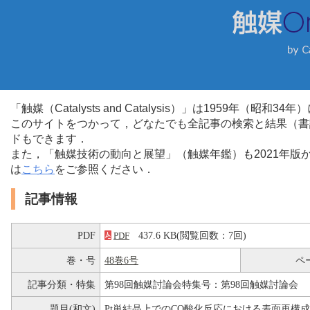
「触媒（Catalysts and Catalysis）」は1959年（昭
このサイトをつかって，どなたでも全記事の検索と結果（書
ドもできます．
また，「触媒技術の動向と展望」（触媒年鑑）も2021年
は
こちら
をご参照ください．
記事情報
PDF
437.6 KB(閲覧回数：7回)
PDF
巻・号
48巻6号
ペ
記事分類・特集
第98回触媒討論会特集号：第98回触媒討論会
題目(和文)
Pt単結晶上でのCO酸化反応における表面再構