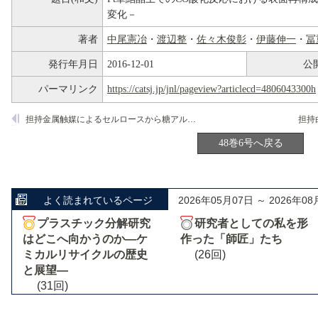
変化－
著者
中尾憲冶
・
渡辺整
・
佐々木俊彰
・
伊藤伸一
・
冨
発行年月日
2016-12-01
公
パーマリンク
https://catsj.jp/jnl/pageview?articlecd=4806043300h
担持金属触媒によるセルロースから糖アルコールへの変換反応
48巻6号へ戻る
よく読まれているページ
2026年05月07日 ～ 2026年08
プラスチック分解研究
研究者としての私を形
はどこへ向かうのか―ケ
作った「師匠」たち
ミカルリサイクルの歴史
(26回)
と展望―
(31回)