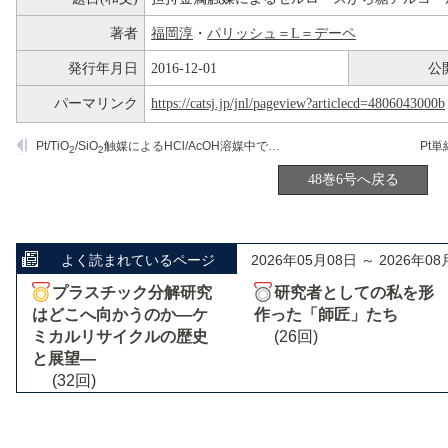
著者
福岡淳
・
パリッシュ＝L＝デーペ
発行年月日
2016-12-01
公
パーマリンク
https://catsj.jp/jnl/pageview?articlecd=4806043000b
Pt/TiO
/SiO
触媒によるHCl/AcOH溶媒中でのアルカンの選択酸化反応
2
2
48巻6号へ戻る
よく読まれているページ
2026年05月08日 ～ 2026年08
プラスチック分解研究
研究者としての私を形
はどこへ向かうのか―ケ
作った「師匠」たち
ミカルリサイクルの歴史
(26回)
と展望―
(32回)