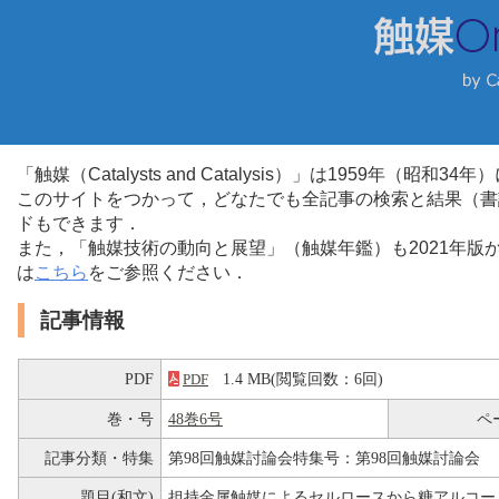
「触媒（Catalysts and Catalysis）」は1959年（昭
このサイトをつかって，どなたでも全記事の検索と結果（書
ドもできます．
また，「触媒技術の動向と展望」（触媒年鑑）も2021年
は
こちら
をご参照ください．
記事情報
PDF
1.4 MB(閲覧回数：6回)
PDF
巻・号
48巻6号
ペ
記事分類・特集
第98回触媒討論会特集号：第98回触媒討論会
題目(和文)
担持金属触媒によるセルロースから糖アルコー