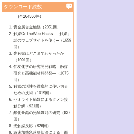
学）
7号 水素を利用する化成品合成の新潮流
6号 新しい固体酸触媒技術
5号 触媒を有効に使うための技術
ールホテル豊橋）
蔵技術の進歩
まで─
3号 メソポーラス物質の新展開
立大学）
3号 実用的ファインケミカル合成プロセス
ダウンロード総数
2号 第97回触媒討論会
1号 最近の触媒担体とその効果
▼46巻（2004年）
7号 ゼオライト合成における最近の進歩
6号 第106回触媒討論会
5号 CO
が関わる触媒・材料
B号 第111回触媒討論会（2013年・関西大
4号 錯体を利用したユニークな表面構造の
を実現する触媒
2
3号 リビング重合触媒の最近の展開
2号 第95回触媒討論会
(全164558件）
1号 部分酸化反応触媒の最前線
▼45巻（2003年）
学）
構築と機能
7号 有機分子触媒による精密有機合成
4号 バイオマス活用のための技術開発
6号 第104回触媒討論会
4号 今後の液体燃料を支える触媒技術
3号 化成品を合成するゼオライト触媒
2号 第93回触媒討論会
1号 なぜこの触媒が良いのか？
▼44巻（2002年）
貴金属合金触媒（2051回）
5号 若手会員による触媒研究の未来展望1：
8号 高機能化ポリオレフィンに向けた重合
5号 こんな物質，あんな物質―新たな触媒
7号 持続可能社会実現のための触媒および
5号 水素製造・貯蔵のための触媒技術の新
4号 水分解用光触媒材料
3号 特殊エネルギー場の触媒反応
触媒OnTheWeb Hacks─「触媒」
企業編
2号 第91回触媒討論会
触媒の最近の進展
1号 高次制御された触媒の化学
▼43巻（2001年）
の可能性―
触媒関連技術
しい展開
誌のウェブサイトを使う─（1659
5号 時間分解分光の進歩と応用
4号 生体内における金属の触媒作用
6号 第102回触媒討論会
3号 最近の自動車排ガス処理技術
2号 第89回触媒討論会
1号 グリーンケミストリーと触媒
▼42巻（2000年）
6号 第100回触媒討論会
8号 未来を拓く金属錯体
回）
6号 第98回触媒討論会
6号 第96回触媒討論会
5号 ファインケミカルズの展開に寄与する
7号 触媒・化学反応における計算化学の進
4号 触媒研究の現状と将来─第90回触媒討論
3号 触媒を利用した電気化学の新展開
2号 第87回触媒討論会特集号
1号 触媒反応工学の明日を拓く
▼41巻（1999年）
7号 『結晶の化学』を活かした触媒研究
光触媒はどこまでわかったか
7号 基礎化学品製造の触媒技術
触媒
歩
会Aから
7号 未来型金属錯体触媒開発への展望
4号 ナノ材料の調製と機能化
（1091回）
3号 生体触媒とバイオプロセス
2号 第85回触媒討論会
8号 イオン液体の応用
1号 孔、穴、あな?-特異な空間とその利用-
▼40巻（1998年）
8号 多機能型リアクター
6号 第94回触媒討論会
8号 若手研究者による触媒研究の未来展望
5号 基礎化学品製造の触媒技術
8号 超臨界流体を用いた化学プロセスの新
住友化学の研究開発戦略―触媒
5号 こんな触媒が欲しい
4号 水素製造・利用の触媒化学
3号 反応ダイナミクス
2号 第83回触媒討論会
1号 創立40周年記念・触媒化学この10年の
▼39巻（1997年）
2：大学・研究所編
展開
研究と高機能材料開発―（1075
7号 サブナノレベルでみた新しい表面現象
6号 第92回触媒討論会
6号 第90回触媒討論会
5号 触媒研究における新しい切り口：コン
進展と21世紀への提言/創立40周年記念・触
4号 超臨界流体の触媒反応への応用
3号 均一系触媒反応最前線
1号 均一系と不均一系触媒反応-その特徴と
回）
▼38巻（1996年）
8号 オレフィン重合触媒の新たな展
7号 基礎化学品製造の触媒技術
ビナトリアルケミストリー
媒学会この10年の歩みとこれから/創立40周
7号 触媒研究と学術雑誌/情報
5号 触媒のおもしろさをどのように伝える
接点
触媒の活性を徹底的に使い切る
4号 実用炭素材料の新展開
1号 触媒の構造と触媒作用/C1化学を中心と
▼37巻（1995年）
年記念・記録は語る
8号 資源の循環と触媒技術
6号 第88回触媒討論会特集号
か
ための技術（1019回）
8号 若い世代からみた触媒化学の現状と未
2号 第79回触媒討論会
5号 研究の方法論を考える
する21世紀への触媒
1号 ファインケミカルズと固体触媒
▼36巻（1994年）
2号 第81回触媒討論会
ゼオライト触媒によるクメン接
来
7号 企業における触媒研究のブレークスル
6号 第86回触媒討論会
3号 最新NO除去触媒の実用化研究
6号 第84回触媒討論会
2号 第77回触媒討論会
2号 第75回触媒討論会
触分解（921回）
1号 電気化学と触媒
▼35巻（1993年）
ー
3号 計算機触媒化学へのさそい
7号 水素化精製触媒の新しい展開
4号 新しい反応場を目指した触媒調製
7号 機能性金属材料と触媒
3号 オリンピックメダル:金・銀・銅はどん
酸化亜鉛の光触媒能の研究（837
3号 希土類を利用した触媒
2号 第73回触媒討論会
8号 この材料を触媒として使ってみません
4号 触媒劣化の制御と予測
1号 工業触媒開発マニュアル―探索から工
▼34巻（1992年）
8号 新しい反応性と機能性を目指した金属
な触媒作用を示すか
回）
5号 反応・分離技術の新しい展開
8号 触媒研究へのNMRの応用と展望
か？
業化まで
4号 触媒とリサイクル
3号 C4化学の展開
5号 最新の実用プロセスと触媒
クラスタ-化学
1号 インパクトを与えたこの研究
▼33巻（1991年）
光触媒反応（826回）
4号 触媒作用における機能の複合化
6号 第80回触媒討論会
2号 第71回触媒討論会
5号 エネルギー変換触媒
4号 《通常号》
6号 第82回触媒討論会
急速加熱急速冷却法による十面
2号 第69回触媒討論会
1号 触媒プロセス開発マニュアル―探索か
▼32巻（1990年）