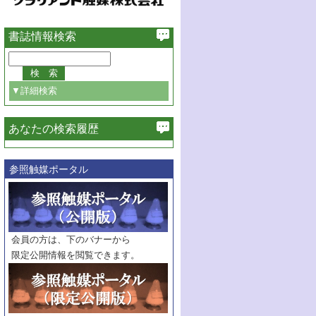
書誌情報検索
▼詳細検索
あなたの検索履歴
必ず含む
参照触媒ポータル
巻・号指定
巻
号
範囲指定
巻
号～
巻
会員の方は、下のバナーから
号
限定公開情報を閲覧できます。
触媒年鑑
年度
記事種別
マーク：
マークあり