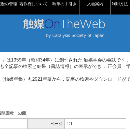
履歴の管理
著作権について
執筆の手引き
入会案内
利用方法・
talysis）」は1959年（昭和34年）に創刊された 触媒学会の会誌です．
も全記事の検索と結果（書誌情報）の表示ができ， 正会員・
（触媒年鑑）も2021年版から，記事の検索やダウンロードが
B(閲覧回数：53回)
ページ
271