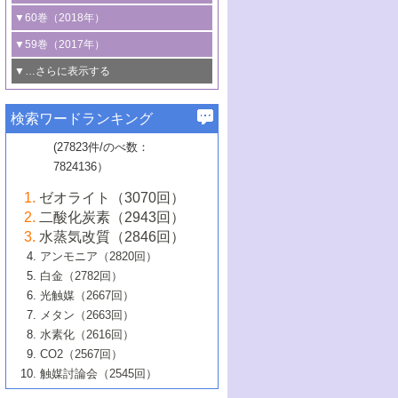
3号 CO
の排出削減および有効活用のた
タリゼーション
2
3号 特殊反応場を利用した触媒的分子変
る非貴金属触媒の研究動向
線を利用した触媒解析技術の最先端
1号 物質移動制御に着目した触媒プロセ
▼60巻（2018年）
4号 格子酸素・格子酸素欠陥を利用した
めの触媒技術
換反応
2号 機能化学品製造に資するクリーンな
ス開発
5号 ゼオライトの合成と応用における研
5号 単原子触媒
触媒反応
1号 固体酸触媒の最新の研究動向
▼59巻（2017年）
触媒的酸化反応
4号 若手による情報発信企画～とびたて
4号 多孔質材料を用いた触媒の新展開
究動向
2号 CO
フリー水素サプライチェーンに
2
6号 参照触媒委員会からのお知らせ
5号 生体触媒によるエネルギー変換反応
2号 二酸化炭素からの有用化学品合成
1号 いたるところに，触媒
▼…さらに表示する
若き触媒の研究者たち～（1）
3号 水処理のための触媒化学
5号 情報学的手法を用いた触媒開発
6号 ヘテロ接合界面
関わる触媒開発動向
B号 第133回触媒討論会（2023年）
6号 窒素とリンの循環のための触媒・機
3号 ナノ粒子・クラスター触媒の最前線
2号 機能性材料の局所構造解析のための
5号 若手による情報発信企画～とびたて
▼58巻（2016年）
4号 光触媒を用いた水分解の最新の研究
6号 カーボンニュートラルに向けた電解
B号 第135回触媒討論会（2025年）
3号 精密高分子合成に関する最近の研究
能性材料
最先端技術
検索ワードランキング
4号 60周年記念企画
若き触媒の研究者たち～（2）
動向
技術
1号 ユニークな構造の高分子を生み出す触
▼57巻（2015年）
動向
B号 第131回触媒討論会（2023年）
3号 無機分離膜材料の開発と触媒反応プ
5号 進化するゼオライト合成技術
6号 石油のノーブル・ユースを志向した
媒技術
(27823件/のべ数：
5号 次世代の触媒プロセスを支えるマイ
B号 第127回触媒討論会（2021年・オン
1号 水素キャリアにかかわる触媒技術の新
4号 バイオマス化成品製造のための触媒
▼56巻（2014年）
ロセスへの適用
触媒技術
7824136）
クロ波
6号 非貴金属系触媒における電気化学的
ライン開催(Zoom)のみ）
2号 リグニンからの化成品製造に向けた触
展開
技術
1号 特殊環境場を利用した材料合成
▼55巻（2013年）
4号 触媒研究における計算科学の利用
酸素還元反応
B号 第129回触媒討論会（2022年・京都
媒技術
6号 メタン転換技術の最新動向
ゼオライト（3070回）
2号 石油精製用触媒の最近の進展
5号 固体触媒による含窒素有機化合物変
2号 光触媒反応機構に関する最新の研究動
1号 高耐久性燃料電池システム用触媒にお
大学：オンライン・対面開催）
▼54巻（2012年）
5号 水素のふるまいを解き明かす最先端
B号 第121回触媒討論会（2018年・東京
3号 触媒研究の最先端～とびたて若き研究
二酸化炭素（2943回）
B号 第125回触媒討論会（2020年・工学
換の最前線
3号 固体酸化物形燃料電池（SOFC）におけ
向
ける新展開
研究
大学）
1号 規則性多孔体の利用技術における最近
▼53巻（2011年）
者たち～（1）
水蒸気改質（2846回）
院大学）
るアノード触媒上での燃料直接改質技術
6号 貴金属使用量低減に向けた自動車排
3号 固体高分子形燃料電池カソード触媒の
2号 リビングラジカル重合の最近の動向
6号 低級アルカンの有効利用のための触
の進歩
アンモニア（2820回）
4号 触媒研究の最先端～とびたて若き研究
1号 金属学から見る合金触媒の新展開
▼52巻（2010年）
ガス浄化触媒の開発
4号 コアシェル構造の制御による触媒機能
開発動向
媒技術
白金（2782回）
3号 天然ガスの化学工業的展開に関する触
2号 第109回触媒討論会
者たち～（2）
2号 第107回触媒討論会
の向上
1号 触媒の劣化対策と長寿命触媒開発
B号 第123回触媒討論会（2019年・大阪
▼51巻（2009年）
4号 人工光合成に向けた近年のアプローチ
光触媒（2667回）
媒技術
B号 第119回触媒討論会（2017年・首都
3号 貴金属低減技術の最新動向
5号 触媒研究の最先端～とびたて若き研究
市立大学）
3号 触媒のその場観察法の進歩（１）
5号 工業触媒およびその周辺技術の最近の
2号 第105回触媒討論会
1号 炭素材料－熱い注目を集める材料－
▼50巻（2008年）
メタン（2663回）
大学東京）
5号 未利用熱エネルギーの有効活用に貢献
4号 貴金属触媒の精密構造制御とその活用
者たち～（3）
4号 貴金属代替技術の最新動向
進歩
水素化（2616回）
4号 触媒のその場観察法の進歩（２）
3号 ナノ構造が拓く新機能
する触媒技術
2号 第103回触媒討論会
1号 触媒化学と学会のこの10年，半世紀，
▼49巻（2007年）
5号 バイオマス化成品製造のための固体触
6号 イオニクス材料と燃料電池・電解合成
5号 光触媒による物質変換反応の新展開
CO2（2567回）
6号 ナノシート
5号 不活性結合の触媒的活性化による有機
そして未来
4号 活性サイトおよびその環境の精密な設
6号 ポリオキソメタレート
3号 環境浄化用光触媒の現状と課題
媒の開発
1号 含フッ素化合物の合成と触媒
▼48巻（2006年）
の最新の研究動向
触媒討論会（2545回）
6号 グラフェン
合成
B号 第115回触媒討論会（2015年・成蹊大
計による触媒の高機能化
2号 第101回触媒討論会
B号 第113回触媒討論会（2014年・ロワジ
4号 水素社会の実現に向けた水素製造・貯
6号 ナノ空間─吸着状態解析から新機能開拓
2号 第99回触媒討論会
B号 第117回触媒討論会（2016年・大阪府
1号 固体酸触媒の最近の進歩
▼47巻（2005年）