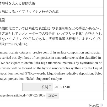
体燃料を支える触媒技術
出法によるハイブリッドナノ粒子の合成
淳司
高機能化については精密な表面設計や表面制御などの手法があるが，
る方法としてナノオーダーでの複合化（ハイブリッド化）が考えられ
規なハイブリッド化手法である，液相還元選択析出法によるハイブリ
製法について述べる．
anoparticulate catalysts, precise control in surface composition and structur
 carried out. Synthesis of composites in nanoorder size is also classified in
, we can expect to obtain ultra-high functional materials by hybridization of
s review will be focused on the hybrid nanoparticles synthesis by the Liquid
deposition method.%%Key-words: Liquid-phase reductive deposition, Selec
atalyst preparation, Nickel, Supported catalysts
公開日
2016-12-01
nl/pageview?articlecd=4804027100k
Hoの話