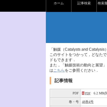
ホーム
記事検索
検索
「触媒（Catalysts and Ca
このサイトをつかって，どなたで
ドもできます．
また，「触媒技術の動向と展望」
は
こちら
をご参照ください．
記事情報
PDF
6.2 M
PDF
巻・号
48巻4号