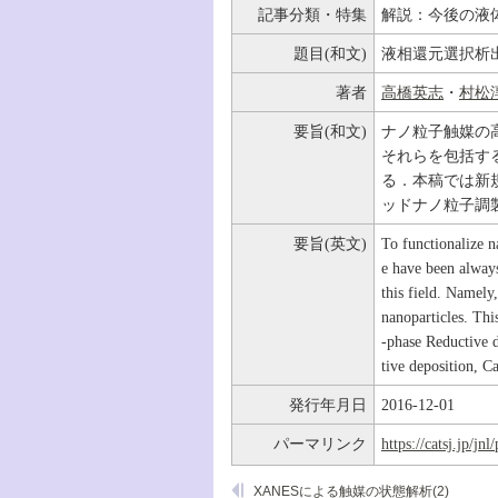
記事分類・特集
解説：今後の液
題目(和文)
液相還元選択析
著者
高橋英志
・
村松
要旨(和文)
ナノ粒子触媒の
それらを包括す
る．本稿では新
ッドナノ粒子調
要旨(英文)
To functionalize n
e have been always
this field. Namely
nanoparticles. Thi
-phase Reductive 
tive deposition, C
発行年月日
2016-12-01
パーマリンク
https://catsj.jp/j
XANESによる触媒の状態解析(2)