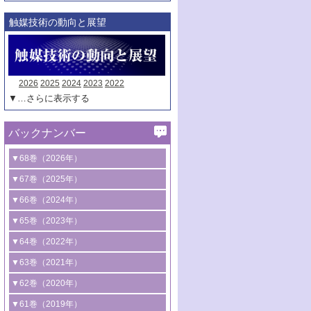
触媒技術の動向と展望
2026
2025
2024
2023
2022
▼…さらに表示する
バックナンバー
▼68巻（2026年）
1号 過酸化水素合成に関する研究動向
▼67巻（2025年）
2号 コンピューター技術により加速する
1号 CO
水素化によるグリーン燃料/グリ
▼66巻（2024年）
2
触媒開発
ーンケミカル製造
1号 低次元ナノ構造を有する触媒材料
▼65巻（2023年）
3号 有機分子変換やCO
資源化のための
2
2号 水素製造のための水分解技術に関す
2号 規制反応場を活用した固体触媒研究
1号 炭素が関わる触媒機能
▼64巻（2022年）
光触媒に関する最近の研究
る最近の研究
の新展開
2号 プラスチックケミカルリサイクルの
1号 合成ガス製造とCOを用いるケミカル
▼63巻（2021年）
B号 第137回触媒討論会（2026年）
3号 オレフィン系樹脂の精密合成に関す
3号 未踏分子変換を目指した酸化触媒プ
ための触媒技術
ズ合成の最新動向
1号 金触媒の新展開
▼62巻（2020年）
る最新技術
ロセスの最前線
3号 非酸化物系金属化合物を基盤とした
2号 化学品合成のための合金触媒開発
2号 ペロブスカイト
1号 触媒設計を拓く欠陥構造のキャラク
▼61巻（2019年）
4号 アルコール類の効率的変換を実現す
4号 シンクロトロン放射光および中性子
触媒材料の開発