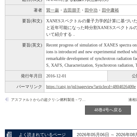
著者
巽一巌
・
吉田朋子
・
田中功
・
田中庸裕
要旨(和文)
XANESスペクトルの量子力学的計算に基づい
と近年可能になった時分割XANESスペクトルの
いて紹介する．
要旨(英文)
Recent progress of simulation of XANES spectra on 
ions is introduced and new experimental method whi
remarkable development of synchrotron radiation 
S, XAFS, Characterization, Synchrotron radiation, T
発行年月日
2016-12-01
公
パーマリンク
https://catsj.jp/jnl/pageview?articlecd=4804026400e
アスファルトからの超クリ-ン燃料製造－ワックス水素化分解触媒の開発－
48巻4号へ戻る
よく読まれているページ
2026年05月06日 ～ 2026年08