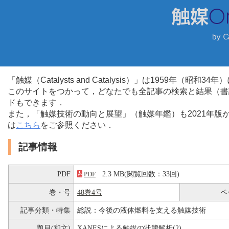
「触媒（Catalysts and Catalysis）」は1959年（昭
このサイトをつかって，どなたでも全記事の検索と結果（書
ドもできます．
また，「触媒技術の動向と展望」（触媒年鑑）も2021年
は
こちら
をご参照ください．
記事情報
PDF
2.3 MB(閲覧回数：33回)
PDF
巻・号
48巻4号
ペ
記事分類・特集
総説：今後の液体燃料を支える触媒技術
題目(和文)
XANESによる触媒の状態解析(2)