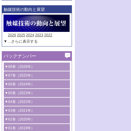
触媒技術の動向と展望
2026
2025
2024
2023
2022
▼…さらに表示する
バックナンバー
▼68巻（2026年）
1号 過酸化水素合成に関する研究動向
▼67巻（2025年）
2号 コンピューター技術により加速する
1号 CO
水素化によるグリーン燃料/グリ
▼66巻（2024年）
2
触媒開発
ーンケミカル製造
1号 低次元ナノ構造を有する触媒材料
▼65巻（2023年）
3号 有機分子変換やCO
資源化のための
2
2号 水素製造のための水分解技術に関す
2号 規制反応場を活用した固体触媒研究
1号 炭素が関わる触媒機能
▼64巻（2022年）
光触媒に関する最近の研究
る最近の研究
の新展開
2号 プラスチックケミカルリサイクルの
1号 合成ガス製造とCOを用いるケミカル
▼63巻（2021年）
B号 第137回触媒討論会（2026年）
3号 オレフィン系樹脂の精密合成に関す
3号 未踏分子変換を目指した酸化触媒プ
ための触媒技術
ズ合成の最新動向
1号 金触媒の新展開
▼62巻（2020年）
る最新技術
ロセスの最前線
3号 非酸化物系金属化合物を基盤とした
2号 化学品合成のための合金触媒開発
2号 ペロブスカイト
1号 触媒設計を拓く欠陥構造のキャラク
▼61巻（2019年）
4号 アルコール類の効率的変換を実現す
4号 シンクロトロン放射光および中性子
触媒材料の開発