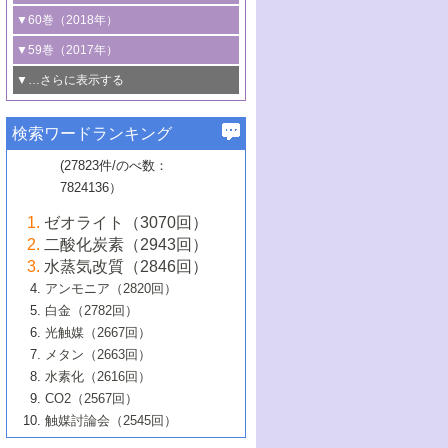
3号 CO
の排出削減および有効活用のた
タリゼーション
2
3号 特殊反応場を利用した触媒的分子変
る非貴金属触媒の研究動向
線を利用した触媒解析技術の最先端
1号 物質移動制御に着目した触媒プロセ
▼60巻（2018年）
4号 格子酸素・格子酸素欠陥を利用した
めの触媒技術
換反応
2号 機能化学品製造に資するクリーンな
ス開発
5号 ゼオライトの合成と応用における研
5号 単原子触媒
触媒反応
1号 固体酸触媒の最新の研究動向
▼59巻（2017年）
触媒的酸化反応
4号 若手による情報発信企画～とびたて
4号 多孔質材料を用いた触媒の新展開
究動向
2号 CO
フリー水素サプライチェーンに
2
6号 参照触媒委員会からのお知らせ
5号 生体触媒によるエネルギー変換反応
2号 二酸化炭素からの有用化学品合成
1号 いたるところに，触媒
▼…さらに表示する
若き触媒の研究者たち～（1）
3号 水処理のための触媒化学
5号 情報学的手法を用いた触媒開発
6号 ヘテロ接合界面
関わる触媒開発動向
B号 第133回触媒討論会（2023年）
6号 窒素とリンの循環のための触媒・機
3号 ナノ粒子・クラスター触媒の最前線
2号 機能性材料の局所構造解析のための
5号 若手による情報発信企画～とびたて
▼58巻（2016年）
4号 光触媒を用いた水分解の最新の研究
6号 カーボンニュートラルに向けた電解
B号 第135回触媒討論会（2025年）
3号 精密高分子合成に関する最近の研究
能性材料
最先端技術
検索ワードランキング
4号 60周年記念企画
若き触媒の研究者たち～（2）
動向
技術
1号 ユニークな構造の高分子を生み出す触
▼57巻（2015年）
動向
B号 第131回触媒討論会（2023年）
3号 無機分離膜材料の開発と触媒反応プ
5号 進化するゼオライト合成技術
6号 石油のノーブル・ユースを志向した
媒技術
(27823件/のべ数：
5号 次世代の触媒プロセスを支えるマイ
B号 第127回触媒討論会（2021年・オン
1号 水素キャリアにかかわる触媒技術の新
4号 バイオマス化成品製造のための触媒
▼56巻（2014年）
ロセスへの適用
触媒技術
7824136）
クロ波
6号 非貴金属系触媒における電気化学的
ライン開催(Zoom)のみ）
2号 リグニンからの化成品製造に向けた触
展開
技術
1号 特殊環境場を利用した材料合成
▼55巻（2013年）
4号 触媒研究における計算科学の利用
酸素還元反応
B号 第129回触媒討論会（2022年・京都
媒技術
6号 メタン転換技術の最新動向
ゼオライト（3070回）
2号 石油精製用触媒の最近の進展
5号 固体触媒による含窒素有機化合物変
2号 光触媒反応機構に関する最新の研究動
1号 高耐久性燃料電池システム用触媒にお
大学：オンライン・対面開催）
▼54巻（2012年）
5号 水素のふるまいを解き明かす最先端
B号 第121回触媒討論会（2018年・東京
3号 触媒研究の最先端～とびたて若き研究
二酸化炭素（2943回）
B号 第125回触媒討論会（2020年・工学
換の最前線
3号 固体酸化物形燃料電池（SOFC）におけ
向
ける新展開
研究
大学）
1号 規則性多孔体の利用技術における最近
▼53巻（2011年）
者たち～（1）
水蒸気改質（2846回）
院大学）
るアノード触媒上での燃料直接改質技術
6号 貴金属使用量低減に向けた自動車排
3号 固体高分子形燃料電池カソード触媒の
2号 リビングラジカル重合の最近の動向
6号 低級アルカンの有効利用のための触
の進歩
アンモニア（2820回）
4号 触媒研究の最先端～とびたて若き研究
1号 金属学から見る合金触媒の新展開
▼52巻（2010年）
ガス浄化触媒の開発
4号 コアシェル構造の制御による触媒機能
開発動向
媒技術
白金（2782回）
3号 天然ガスの化学工業的展開に関する触
2号 第109回触媒討論会
者たち～（2）
2号 第107回触媒討論会
の向上
1号 触媒の劣化対策と長寿命触媒開発
B号 第123回触媒討論会（2019年・大阪
▼51巻（2009年）
4号 人工光合成に向けた近年のアプローチ
光触媒（2667回）
媒技術
B号 第119回触媒討論会（2017年・首都
3号 貴金属低減技術の最新動向
5号 触媒研究の最先端～とびたて若き研究
市立大学）
3号 触媒のその場観察法の進歩（１）
5号 工業触媒およびその周辺技術の最近の
2号 第105回触媒討論会
1号 炭素材料－熱い注目を集める材料－
▼50巻（2008年）
メタン（2663回）
大学東京）
5号 未利用熱エネルギーの有効活用に貢献
4号 貴金属触媒の精密構造制御とその活用
者たち～（3）
4号 貴金属代替技術の最新動向
進歩
水素化（2616回）
4号 触媒のその場観察法の進歩（２）
3号 ナノ構造が拓く新機能
する触媒技術
2号 第103回触媒討論会
1号 触媒化学と学会のこの10年，半世紀，
▼49巻（2007年）
5号 バイオマス化成品製造のための固体触
6号 イオニクス材料と燃料電池・電解合成
5号 光触媒による物質変換反応の新展開
CO2（2567回）
6号 ナノシート
5号 不活性結合の触媒的活性化による有機
そして未来
4号 活性サイトおよびその環境の精密な設
6号 ポリオキソメタレート
3号 環境浄化用光触媒の現状と課題
媒の開発
1号 含フッ素化合物の合成と触媒
▼48巻（2006年）
の最新の研究動向
触媒討論会（2545回）
6号 グラフェン
合成
B号 第115回触媒討論会（2015年・成蹊大
計による触媒の高機能化
2号 第101回触媒討論会
B号 第113回触媒討論会（2014年・ロワジ
4号 水素社会の実現に向けた水素製造・貯
6号 ナノ空間─吸着状態解析から新機能開拓
2号 第99回触媒討論会
B号 第117回触媒討論会（2016年・大阪府
1号 固体酸触媒の最近の進歩
▼47巻（2005年）