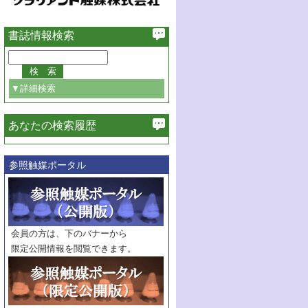
書誌情報検索
▼詳細検索
あなたの検索履歴
よびメソポーラスTiO
中バナジウムサイト変換の観測
必ず含む
2
参照触媒ポータル
巻・号指定
巻
号
範囲指定
巻
号～
巻
会員の方は、下のバナーから
号
限定公開情報を閲覧できます。
触媒年鑑
年度
記事種別
マーク：
マークあり