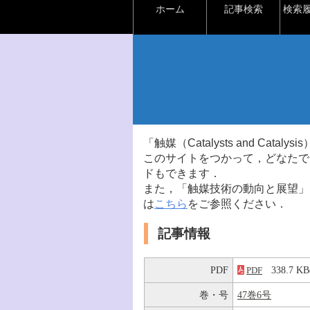
ホーム
記事検索
検索
「触媒（Catalysts and Ca
このサイトをつかって，どなたで
ドもできます．
また，「触媒技術の動向と展望」
は
こちら
をご参照ください．
記事情報
PDF
338.7 
PDF
巻・号
47巻6号