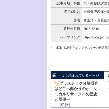
記事分類・特集
第96回触媒討論
題目(和文)
金属薄膜表面の
著者
西山洋
・
斉藤信
発行年月日
2016-12-01
パーマリンク
https://catsj.jp/j
よく読まれているページ
プラスチック分解研究
はどこへ向かうのか―ケ
ミカルリサイクルの歴史
と展望―
(31回)