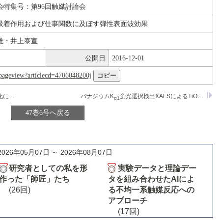
会特集号：第96回触媒討論会
吸着作用および仕事関数に及ぼす弾性表面波効果
雄
・
井上泰宣
公開日
2016-12-01
nl/pageview?articlecd=4706048200j
MCM-41担持Ptナノクラスターの構造変化に関する研究
バナジウムK
蛍光選択検出XAFSによるTiO
表面お
α1
2
47巻6号へ戻る
2026年05月07日 ～ 2026年08月07日
研究者としての私を形
実験データと理論デー
作った「師匠」たち
タを組み合わせたAIによ
(26回)
る不均一系触媒反応への
アプローチ
(17回)