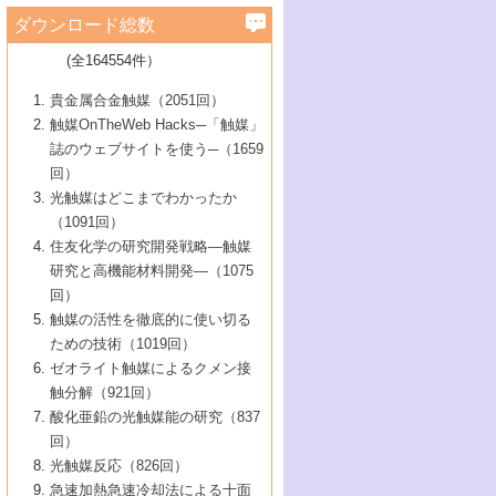
学）
7号 水素を利用する化成品合成の新潮流
6号 新しい固体酸触媒技術
5号 触媒を有効に使うための技術
ールホテル豊橋）
蔵技術の進歩
まで─
3号 メソポーラス物質の新展開
立大学）
3号 実用的ファインケミカル合成プロセス
ダウンロード総数
2号 第97回触媒討論会
1号 最近の触媒担体とその効果
▼46巻（2004年）
7号 ゼオライト合成における最近の進歩
6号 第106回触媒討論会
5号 CO
が関わる触媒・材料
B号 第111回触媒討論会（2013年・関西大
4号 錯体を利用したユニークな表面構造の
を実現する触媒
2
3号 リビング重合触媒の最近の展開
2号 第95回触媒討論会
(全164554件）
1号 部分酸化反応触媒の最前線
▼45巻（2003年）
学）
構築と機能
7号 有機分子触媒による精密有機合成
4号 バイオマス活用のための技術開発
6号 第104回触媒討論会
4号 今後の液体燃料を支える触媒技術
3号 化成品を合成するゼオライト触媒
2号 第93回触媒討論会
1号 なぜこの触媒が良いのか？
▼44巻（2002年）
貴金属合金触媒（2051回）
5号 若手会員による触媒研究の未来展望1：
8号 高機能化ポリオレフィンに向けた重合
5号 こんな物質，あんな物質―新たな触媒
7号 持続可能社会実現のための触媒および
5号 水素製造・貯蔵のための触媒技術の新
4号 水分解用光触媒材料
3号 特殊エネルギー場の触媒反応
触媒OnTheWeb Hacks─「触媒」
企業編
2号 第91回触媒討論会
触媒の最近の進展
1号 高次制御された触媒の化学
▼43巻（2001年）
の可能性―
触媒関連技術
しい展開
誌のウェブサイトを使う─（1659
5号 時間分解分光の進歩と応用
4号 生体内における金属の触媒作用
6号 第102回触媒討論会
3号 最近の自動車排ガス処理技術
2号 第89回触媒討論会
1号 グリーンケミストリーと触媒
▼42巻（2000年）
6号 第100回触媒討論会
8号 未来を拓く金属錯体
回）
6号 第98回触媒討論会
6号 第96回触媒討論会
5号 ファインケミカルズの展開に寄与する
7号 触媒・化学反応における計算化学の進
4号 触媒研究の現状と将来─第90回触媒討論
3号 触媒を利用した電気化学の新展開
2号 第87回触媒討論会特集号
1号 触媒反応工学の明日を拓く
▼41巻（1999年）
7号 『結晶の化学』を活かした触媒研究
光触媒はどこまでわかったか
7号 基礎化学品製造の触媒技術
触媒
歩
会Aから
7号 未来型金属錯体触媒開発への展望
4号 ナノ材料の調製と機能化
（1091回）
3号 生体触媒とバイオプロセス
2号 第85回触媒討論会
8号 イオン液体の応用
1号 孔、穴、あな?-特異な空間とその利用-
▼40巻（1998年）
8号 多機能型リアクター
6号 第94回触媒討論会
8号 若手研究者による触媒研究の未来展望
5号 基礎化学品製造の触媒技術
8号 超臨界流体を用いた化学プロセスの新
住友化学の研究開発戦略―触媒
5号 こんな触媒が欲しい
4号 水素製造・利用の触媒化学
3号 反応ダイナミクス
2号 第83回触媒討論会
1号 創立40周年記念・触媒化学この10年の
▼39巻（1997年）
2：大学・研究所編
展開
研究と高機能材料開発―（1075
7号 サブナノレベルでみた新しい表面現象
6号 第92回触媒討論会
6号 第90回触媒討論会
5号 触媒研究における新しい切り口：コン
進展と21世紀への提言/創立40周年記念・触
4号 超臨界流体の触媒反応への応用
3号 均一系触媒反応最前線
1号 均一系と不均一系触媒反応-その特徴と
回）
▼38巻（1996年）
8号 オレフィン重合触媒の新たな展
7号 基礎化学品製造の触媒技術
ビナトリアルケミストリー
媒学会この10年の歩みとこれから/創立40周
7号 触媒研究と学術雑誌/情報
5号 触媒のおもしろさをどのように伝える
接点
触媒の活性を徹底的に使い切る
4号 実用炭素材料の新展開
1号 触媒の構造と触媒作用/C1化学を中心と
▼37巻（1995年）
年記念・記録は語る
8号 資源の循環と触媒技術
6号 第88回触媒討論会特集号
か
ための技術（1019回）
8号 若い世代からみた触媒化学の現状と未
2号 第79回触媒討論会
5号 研究の方法論を考える
する21世紀への触媒
1号 ファインケミカルズと固体触媒
▼36巻（1994年）
2号 第81回触媒討論会
ゼオライト触媒によるクメン接
来
7号 企業における触媒研究のブレークスル
6号 第86回触媒討論会
3号 最新NO除去触媒の実用化研究
6号 第84回触媒討論会
2号 第77回触媒討論会
2号 第75回触媒討論会
触分解（921回）
1号 電気化学と触媒
▼35巻（1993年）
ー
3号 計算機触媒化学へのさそい
7号 水素化精製触媒の新しい展開
4号 新しい反応場を目指した触媒調製
7号 機能性金属材料と触媒
3号 オリンピックメダル:金・銀・銅はどん
酸化亜鉛の光触媒能の研究（837
3号 希土類を利用した触媒
2号 第73回触媒討論会
8号 この材料を触媒として使ってみません
4号 触媒劣化の制御と予測
1号 工業触媒開発マニュアル―探索から工
▼34巻（1992年）
8号 新しい反応性と機能性を目指した金属
な触媒作用を示すか
回）
5号 反応・分離技術の新しい展開
8号 触媒研究へのNMRの応用と展望
か？
業化まで
4号 触媒とリサイクル
3号 C4化学の展開
5号 最新の実用プロセスと触媒
クラスタ-化学
1号 インパクトを与えたこの研究
▼33巻（1991年）
光触媒反応（826回）
4号 触媒作用における機能の複合化
6号 第80回触媒討論会
2号 第71回触媒討論会
5号 エネルギー変換触媒
4号 《通常号》
6号 第82回触媒討論会
急速加熱急速冷却法による十面
2号 第69回触媒討論会
1号 触媒プロセス開発マニュアル―探索か
▼32巻（1990年）