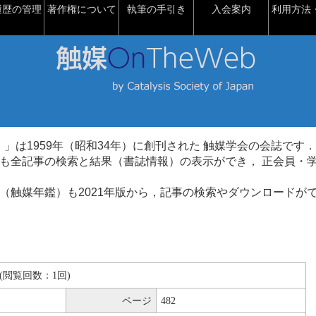
履歴の管理
著作権について
執筆の手引き
入会案内
利用方法・
talysis）」は1959年（昭和34年）に創刊された 触媒学会の会誌です．
も全記事の検索と結果（書誌情報）の表示ができ， 正会員・
（触媒年鑑）も2021年版から，記事の検索やダウンロードが
KB(閲覧回数：1回)
ページ
482