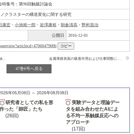
会特集号：第96回触媒討論会
Ptナノクラスターの構造変化に関する研究
田康宏
・
小池裕一郎
・
岩澤康裕
・
朝倉清高
・
野村昌治
公開日
2016-12-01
nl/pageview?articlecd=4706047900b
液相還元選択析出法による担持ニッケル触媒の調製とキャラクタリゼーション
金属薄膜表面の吸着作用および仕事関数に及ぼす弾性表面波効果
47巻6号へ戻る
2026年05月08日 ～ 2026年08月08日
研究者としての私を形
実験データと理論デー
作った「師匠」たち
タを組み合わせたAIによ
(26回)
る不均一系触媒反応への
アプローチ
(17回)