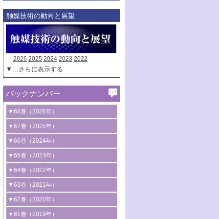
触媒技術の動向と展望
2026
2025
2024
2023
2022
▼…さらに表示する
バックナンバー
▼68巻（2026年）
1号 過酸化水素合成に関する研究動向
▼67巻（2025年）
2号 コンピューター技術により加速する
1号 CO
水素化によるグリーン燃料/グリ
▼66巻（2024年）
2
触媒開発
ーンケミカル製造
1号 低次元ナノ構造を有する触媒材料
▼65巻（2023年）
3号 有機分子変換やCO
資源化のための
2
2号 水素製造のための水分解技術に関す
2号 規制反応場を活用した固体触媒研究
1号 炭素が関わる触媒機能
▼64巻（2022年）
光触媒に関する最近の研究
る最近の研究
の新展開
2号 プラスチックケミカルリサイクルの
1号 合成ガス製造とCOを用いるケミカル
▼63巻（2021年）
B号 第137回触媒討論会（2026年）
3号 オレフィン系樹脂の精密合成に関す
3号 未踏分子変換を目指した酸化触媒プ
ための触媒技術
ズ合成の最新動向
1号 金触媒の新展開
▼62巻（2020年）
る最新技術
ロセスの最前線
3号 非酸化物系金属化合物を基盤とした
2号 化学品合成のための合金触媒開発
2号 ペロブスカイト
1号 触媒設計を拓く欠陥構造のキャラク
▼61巻（2019年）
4号 アルコール類の効率的変換を実現す
4号 シンクロトロン放射光および中性子
触媒材料の開発