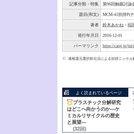
記事分類・特集
第96回触媒討論
題目(和文)
MCM-41担持
著者
鈴木あかね
・
稲
発行年月日
2016-12-01
パーマリンク
https://catsj.jp/j
よく読まれているページ
プラスチック分解研究
はどこへ向かうのか―ケ
ミカルリサイクルの歴史
と展望―
(32回)