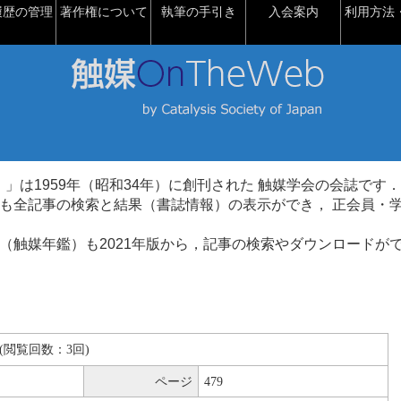
履歴の管理
著作権について
執筆の手引き
入会案内
利用方法・
talysis）」は1959年（昭和34年）に創刊された 触媒学会の会誌です．
も全記事の検索と結果（書誌情報）の表示ができ， 正会員・
（触媒年鑑）も2021年版から，記事の検索やダウンロードが
KB(閲覧回数：3回)
ページ
479