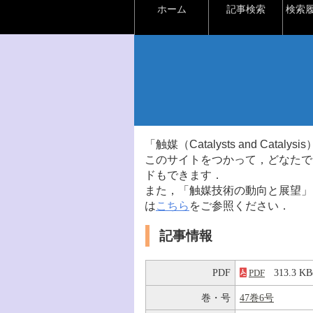
ホーム
記事検索
検索
「触媒（Catalysts and Ca
このサイトをつかって，どなたで
ドもできます．
また，「触媒技術の動向と展望」
は
こちら
をご参照ください．
記事情報
PDF
313.3 
PDF
巻・号
47巻6号