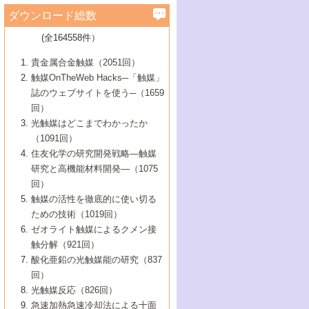
学）
7号 水素を利用する化成品合成の新潮流
6号 新しい固体酸触媒技術
5号 触媒を有効に使うための技術
ールホテル豊橋）
蔵技術の進歩
まで─
3号 メソポーラス物質の新展開
立大学）
3号 実用的ファインケミカル合成プロセス
ダウンロード総数
2号 第97回触媒討論会
1号 最近の触媒担体とその効果
▼46巻（2004年）
7号 ゼオライト合成における最近の進歩
6号 第106回触媒討論会
5号 CO
が関わる触媒・材料
B号 第111回触媒討論会（2013年・関西大
4号 錯体を利用したユニークな表面構造の
を実現する触媒
2
3号 リビング重合触媒の最近の展開
2号 第95回触媒討論会
(全164558件）
1号 部分酸化反応触媒の最前線
▼45巻（2003年）
学）
構築と機能
7号 有機分子触媒による精密有機合成
4号 バイオマス活用のための技術開発
6号 第104回触媒討論会
4号 今後の液体燃料を支える触媒技術
3号 化成品を合成するゼオライト触媒
2号 第93回触媒討論会
1号 なぜこの触媒が良いのか？
▼44巻（2002年）
貴金属合金触媒（2051回）
5号 若手会員による触媒研究の未来展望1：
8号 高機能化ポリオレフィンに向けた重合
5号 こんな物質，あんな物質―新たな触媒
7号 持続可能社会実現のための触媒および
5号 水素製造・貯蔵のための触媒技術の新
4号 水分解用光触媒材料
3号 特殊エネルギー場の触媒反応
触媒OnTheWeb Hacks─「触媒」
企業編
2号 第91回触媒討論会
触媒の最近の進展
1号 高次制御された触媒の化学
▼43巻（2001年）
の可能性―
触媒関連技術
しい展開
誌のウェブサイトを使う─（1659
5号 時間分解分光の進歩と応用
4号 生体内における金属の触媒作用
6号 第102回触媒討論会
3号 最近の自動車排ガス処理技術
2号 第89回触媒討論会
1号 グリーンケミストリーと触媒
▼42巻（2000年）
6号 第100回触媒討論会
8号 未来を拓く金属錯体
回）
6号 第98回触媒討論会
6号 第96回触媒討論会
5号 ファインケミカルズの展開に寄与する
7号 触媒・化学反応における計算化学の進
4号 触媒研究の現状と将来─第90回触媒討論
3号 触媒を利用した電気化学の新展開
2号 第87回触媒討論会特集号
1号 触媒反応工学の明日を拓く
▼41巻（1999年）
7号 『結晶の化学』を活かした触媒研究
光触媒はどこまでわかったか
7号 基礎化学品製造の触媒技術
触媒
歩
会Aから
7号 未来型金属錯体触媒開発への展望
4号 ナノ材料の調製と機能化
（1091回）
3号 生体触媒とバイオプロセス
2号 第85回触媒討論会
8号 イオン液体の応用
1号 孔、穴、あな?-特異な空間とその利用-
▼40巻（1998年）
8号 多機能型リアクター
6号 第94回触媒討論会
8号 若手研究者による触媒研究の未来展望
5号 基礎化学品製造の触媒技術
8号 超臨界流体を用いた化学プロセスの新
住友化学の研究開発戦略―触媒
5号 こんな触媒が欲しい
4号 水素製造・利用の触媒化学
3号 反応ダイナミクス
2号 第83回触媒討論会
1号 創立40周年記念・触媒化学この10年の
▼39巻（1997年）
2：大学・研究所編
展開
研究と高機能材料開発―（1075
7号 サブナノレベルでみた新しい表面現象
6号 第92回触媒討論会
6号 第90回触媒討論会
5号 触媒研究における新しい切り口：コン
進展と21世紀への提言/創立40周年記念・触
4号 超臨界流体の触媒反応への応用
3号 均一系触媒反応最前線
1号 均一系と不均一系触媒反応-その特徴と
回）
▼38巻（1996年）
8号 オレフィン重合触媒の新たな展
7号 基礎化学品製造の触媒技術
ビナトリアルケミストリー
媒学会この10年の歩みとこれから/創立40周
7号 触媒研究と学術雑誌/情報
5号 触媒のおもしろさをどのように伝える
接点
触媒の活性を徹底的に使い切る
4号 実用炭素材料の新展開
1号 触媒の構造と触媒作用/C1化学を中心と
▼37巻（1995年）
年記念・記録は語る
8号 資源の循環と触媒技術
6号 第88回触媒討論会特集号
か
ための技術（1019回）
8号 若い世代からみた触媒化学の現状と未
2号 第79回触媒討論会
5号 研究の方法論を考える
する21世紀への触媒
1号 ファインケミカルズと固体触媒
▼36巻（1994年）
2号 第81回触媒討論会
ゼオライト触媒によるクメン接
来
7号 企業における触媒研究のブレークスル
6号 第86回触媒討論会
3号 最新NO除去触媒の実用化研究
6号 第84回触媒討論会
2号 第77回触媒討論会
2号 第75回触媒討論会
触分解（921回）
1号 電気化学と触媒
▼35巻（1993年）
ー
3号 計算機触媒化学へのさそい
7号 水素化精製触媒の新しい展開
4号 新しい反応場を目指した触媒調製
7号 機能性金属材料と触媒
3号 オリンピックメダル:金・銀・銅はどん
酸化亜鉛の光触媒能の研究（837
3号 希土類を利用した触媒
2号 第73回触媒討論会
8号 この材料を触媒として使ってみません
4号 触媒劣化の制御と予測
1号 工業触媒開発マニュアル―探索から工
▼34巻（1992年）
8号 新しい反応性と機能性を目指した金属
な触媒作用を示すか
回）
5号 反応・分離技術の新しい展開
8号 触媒研究へのNMRの応用と展望
か？
業化まで
4号 触媒とリサイクル
3号 C4化学の展開
5号 最新の実用プロセスと触媒
クラスタ-化学
1号 インパクトを与えたこの研究
▼33巻（1991年）
光触媒反応（826回）
4号 触媒作用における機能の複合化
6号 第80回触媒討論会
2号 第71回触媒討論会
5号 エネルギー変換触媒
4号 《通常号》
6号 第82回触媒討論会
急速加熱急速冷却法による十面
2号 第69回触媒討論会
1号 触媒プロセス開発マニュアル―探索か
▼32巻（1990年）