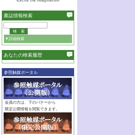
書誌情報検索
▼詳細検索
あなたの検索履歴
必ず含む
参照触媒ポータル
巻・号指定
巻
号
範囲指定
巻
号～
巻
会員の方は、下のバナーから
号
限定公開情報を閲覧できます。
触媒年鑑
年度
記事種別
マーク：
マークあり