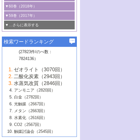
3号 CO
の排出削減および有効活用のた
タリゼーション
2
3号 特殊反応場を利用した触媒的分子変
る非貴金属触媒の研究動向
線を利用した触媒解析技術の最先端
1号 物質移動制御に着目した触媒プロセ
▼60巻（2018年）
4号 格子酸素・格子酸素欠陥を利用した
めの触媒技術
換反応
2号 機能化学品製造に資するクリーンな
ス開発
5号 ゼオライトの合成と応用における研
5号 単原子触媒
触媒反応
1号 固体酸触媒の最新の研究動向
▼59巻（2017年）
触媒的酸化反応
4号 若手による情報発信企画～とびたて
4号 多孔質材料を用いた触媒の新展開
究動向
2号 CO
フリー水素サプライチェーンに
2
6号 参照触媒委員会からのお知らせ
5号 生体触媒によるエネルギー変換反応
2号 二酸化炭素からの有用化学品合成
1号 いたるところに，触媒
▼…さらに表示する
若き触媒の研究者たち～（1）
3号 水処理のための触媒化学
5号 情報学的手法を用いた触媒開発
6号 ヘテロ接合界面
関わる触媒開発動向
B号 第133回触媒討論会（2023年）
6号 窒素とリンの循環のための触媒・機
3号 ナノ粒子・クラスター触媒の最前線
2号 機能性材料の局所構造解析のための
5号 若手による情報発信企画～とびたて
▼58巻（2016年）
4号 光触媒を用いた水分解の最新の研究
6号 カーボンニュートラルに向けた電解
B号 第135回触媒討論会（2025年）
3号 精密高分子合成に関する最近の研究
能性材料
最先端技術
検索ワードランキング
4号 60周年記念企画
若き触媒の研究者たち～（2）
動向
技術
1号 ユニークな構造の高分子を生み出す触
▼57巻（2015年）
動向
B号 第131回触媒討論会（2023年）
3号 無機分離膜材料の開発と触媒反応プ
5号 進化するゼオライト合成技術
6号 石油のノーブル・ユースを志向した
媒技術
(27823件/のべ数：
5号 次世代の触媒プロセスを支えるマイ
B号 第127回触媒討論会（2021年・オン
1号 水素キャリアにかかわる触媒技術の新
4号 バイオマス化成品製造のための触媒
▼56巻（2014年）
ロセスへの適用
触媒技術
7824136）
クロ波
6号 非貴金属系触媒における電気化学的
ライン開催(Zoom)のみ）
2号 リグニンからの化成品製造に向けた触
展開
技術
1号 特殊環境場を利用した材料合成
▼55巻（2013年）
4号 触媒研究における計算科学の利用
酸素還元反応
B号 第129回触媒討論会（2022年・京都
媒技術
6号 メタン転換技術の最新動向
ゼオライト（3070回）
2号 石油精製用触媒の最近の進展
5号 固体触媒による含窒素有機化合物変
2号 光触媒反応機構に関する最新の研究動
1号 高耐久性燃料電池システム用触媒にお
大学：オンライン・対面開催）
▼54巻（2012年）
5号 水素のふるまいを解き明かす最先端
B号 第121回触媒討論会（2018年・東京
3号 触媒研究の最先端～とびたて若き研究
二酸化炭素（2943回）
B号 第125回触媒討論会（2020年・工学
換の最前線
3号 固体酸化物形燃料電池（SOFC）におけ
向
ける新展開
研究
大学）
1号 規則性多孔体の利用技術における最近
▼53巻（2011年）
者たち～（1）
水蒸気改質（2846回）
院大学）
るアノード触媒上での燃料直接改質技術
6号 貴金属使用量低減に向けた自動車排
3号 固体高分子形燃料電池カソード触媒の
2号 リビングラジカル重合の最近の動向
6号 低級アルカンの有効利用のための触
の進歩
アンモニア（2820回）
4号 触媒研究の最先端～とびたて若き研究
1号 金属学から見る合金触媒の新展開
▼52巻（2010年）
ガス浄化触媒の開発
4号 コアシェル構造の制御による触媒機能
開発動向
媒技術
白金（2782回）
3号 天然ガスの化学工業的展開に関する触
2号 第109回触媒討論会
者たち～（2）
2号 第107回触媒討論会
の向上
1号 触媒の劣化対策と長寿命触媒開発
B号 第123回触媒討論会（2019年・大阪
▼51巻（2009年）
4号 人工光合成に向けた近年のアプローチ
光触媒（2667回）
媒技術
B号 第119回触媒討論会（2017年・首都
3号 貴金属低減技術の最新動向
5号 触媒研究の最先端～とびたて若き研究
市立大学）
3号 触媒のその場観察法の進歩（１）
5号 工業触媒およびその周辺技術の最近の
2号 第105回触媒討論会
1号 炭素材料－熱い注目を集める材料－
▼50巻（2008年）
メタン（2663回）
大学東京）
5号 未利用熱エネルギーの有効活用に貢献
4号 貴金属触媒の精密構造制御とその活用
者たち～（3）
4号 貴金属代替技術の最新動向
進歩
水素化（2616回）
4号 触媒のその場観察法の進歩（２）
3号 ナノ構造が拓く新機能
する触媒技術
2号 第103回触媒討論会
1号 触媒化学と学会のこの10年，半世紀，
▼49巻（2007年）
5号 バイオマス化成品製造のための固体触
6号 イオニクス材料と燃料電池・電解合成
5号 光触媒による物質変換反応の新展開
CO2（2567回）
6号 ナノシート
5号 不活性結合の触媒的活性化による有機
そして未来
4号 活性サイトおよびその環境の精密な設
6号 ポリオキソメタレート
3号 環境浄化用光触媒の現状と課題
媒の開発
1号 含フッ素化合物の合成と触媒
▼48巻（2006年）
の最新の研究動向
触媒討論会（2545回）
6号 グラフェン
合成
B号 第115回触媒討論会（2015年・成蹊大
計による触媒の高機能化
2号 第101回触媒討論会
B号 第113回触媒討論会（2014年・ロワジ
4号 水素社会の実現に向けた水素製造・貯
6号 ナノ空間─吸着状態解析から新機能開拓
2号 第99回触媒討論会
B号 第117回触媒討論会（2016年・大阪府
1号 固体酸触媒の最近の進歩
▼47巻（2005年）