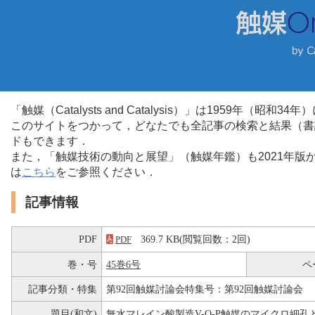
「触媒（Catalysts and Catalysis）」は1959年（昭
このサイトをつかって，どなたでも全記事の検索と結果（書
ドもできます．
また，「触媒技術の動向と展望」（触媒年鑑）も2021年
は
こちら
をご参照ください．
記事情報
PDF
369.7 KB(閲覧回数：2回)
PDF
巻・号
45巻6号
ペ
記事分類・特集
第92回触媒討論会特集号：第92回触媒討論会
題目(和文)
無水マレイン酸製造V-O-P触媒のマイクロ細孔