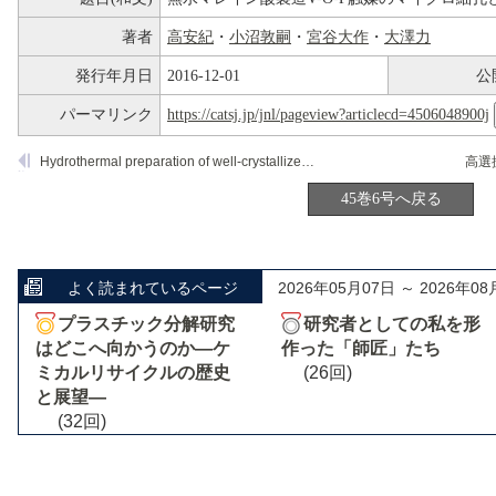
著者
高安紀
・
小沼敦嗣
・
宮谷大作
・
大澤力
発行年月日
2016-12-01
公
パーマリンク
https://catsj.jp/jnl/pageview?articlecd=4506048900j
Hydrothermal preparation of well-crystallized MoV(Te)(Nb) oxides as models of multifunctional catalysts and their catalytic properties in propane selective oxidation to acrylic acid
45巻6号へ戻る
よく読まれているページ
2026年05月07日 ～ 2026年08
プラスチック分解研究
研究者としての私を形
はどこへ向かうのか―ケ
作った「師匠」たち
ミカルリサイクルの歴史
(26回)
と展望―
(32回)