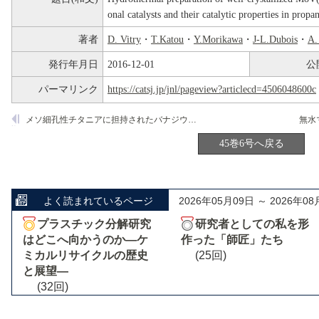
onal catalysts and their catalytic properties in propa
著者
D. Vitry
・
T.Katou
・
Y.Morikawa
・
J-L.Dubois
・
A.
発行年月日
2016-12-01
公
パーマリンク
https://catsj.jp/jnl/pageview?articlecd=4506048600c
メソ細孔性チタニアに担持されたバナジウムの構造と酸化触媒作用
45巻6号へ戻る
よく読まれているページ
2026年05月09日 ～ 2026年08
プラスチック分解研究
研究者としての私を形
はどこへ向かうのか―ケ
作った「師匠」たち
ミカルリサイクルの歴史
(25回)
と展望―
(32回)