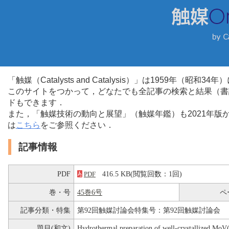
「触媒（Catalysts and Catalysis）」は1959年（昭
このサイトをつかって，どなたでも全記事の検索と結果（書
ドもできます．
また，「触媒技術の動向と展望」（触媒年鑑）も2021年
は
こちら
をご参照ください．
記事情報
PDF
416.5 KB(閲覧回数：1回)
PDF
巻・号
45巻6号
ペ
記事分類・特集
第92回触媒討論会特集号：第92回触媒討論会
題目(和文)
Hydrothermal preparation of well-crystallized MoV(