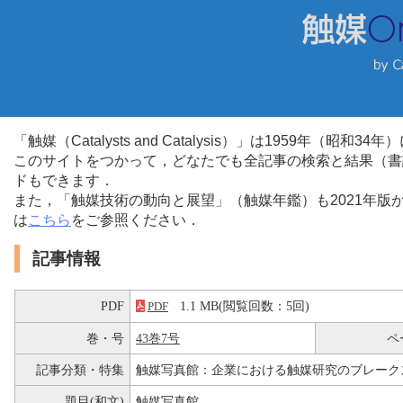
「触媒（Catalysts and Catalysis）」は1959年（昭
このサイトをつかって，どなたでも全記事の検索と結果（書
ドもできます．
また，「触媒技術の動向と展望」（触媒年鑑）も2021年
は
こちら
をご参照ください．
記事情報
PDF
1.1 MB(閲覧回数：5回)
PDF
巻・号
43巻7号
ペ
記事分類・特集
触媒写真館：企業における触媒研究のブレーク
題目(和文)
触媒写真館