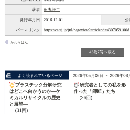
著者
田丸謙二
発行年月日
2016-12-01
公
パーマリンク
https://catsj.jp/jnl/pageview?articlecd=4307059100d
かわらばん
43巻7号へ戻る
よく読まれているページ
2026年05月06日 ～ 2026年08
プラスチック分解研究
研究者としての私を形
はどこへ向かうのか―ケ
作った「師匠」たち
ミカルリサイクルの歴史
(26回)
と展望―
(31回)