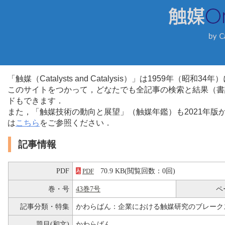
「触媒（Catalysts and Catalysis）」は1959年（昭
このサイトをつかって，どなたでも全記事の検索と結果（書
ドもできます．
また，「触媒技術の動向と展望」（触媒年鑑）も2021年
は
こちら
をご参照ください．
記事情報
PDF
70.9 KB(閲覧回数：0回)
PDF
巻・号
43巻7号
ペ
記事分類・特集
かわらばん：企業における触媒研究のブレーク
題目(和文)
かわらばん