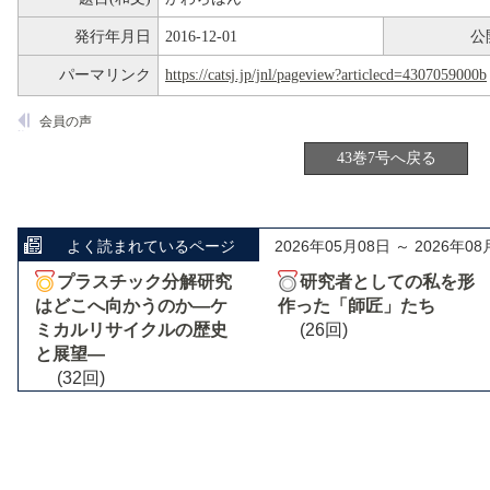
発行年月日
2016-12-01
公
パーマリンク
https://catsj.jp/jnl/pageview?articlecd=4307059000b
会員の声
43巻7号へ戻る
よく読まれているページ
2026年05月08日 ～ 2026年08
プラスチック分解研究
研究者としての私を形
はどこへ向かうのか―ケ
作った「師匠」たち
ミカルリサイクルの歴史
(26回)
と展望―
(32回)