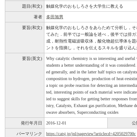
題目(和文)
触媒化学のおもしろさを大学生に教える
著者
多田旭男
要旨(和文)
触媒化学のおもしろさをあらためて分析し，そ
てみた．前半では一般論を述べ，後半では排ガ
成，耐熱性電磁波吸収体，酸化物超伝導体を題
ントを指摘し，それを伝えるスキルを盛り込ん
要旨(英文)
Why catalytic chemistry is so interesting and usefu
students a better understanding of it was considered. 
ed generally, and in the latter half topics on catalys
composition to hydrogen, production of heat-resistin
a topic on probe reaction for detecting an intermedi
ted, interesting points of each material were indicat
ied to suggest skills for getting better responses 
istry, Catalysts, Exhaust gas purification, Methane d
owave absorbers, Superconducting oxides
発行年月日
2016-12-01
公
パーマリンク
https://catsj.jp/jnl/pageview?articlecd=4205029700c