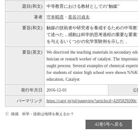
題目(和文)
中等教育における教材としての“触媒”
著者
守本昭彦
・
長谷川貞夫
要旨(和文)
触媒の技術者や研究者を養成するための中等教
て述べた．感動は科学的思考過程の重要な要素
を与えるいくつかの化学実験例を示した．
要旨(英文)
We discrived the teaching materials in secondary ed
hnician or reseach worker of catalyst. The impression
ought process. Several examples of chemical experim
for students of sinior high school were shown.%%K
education, Catalyst
発行年月日
2016-12-01
公
パーマリンク
https://catsj.jp/jnl/pageview?articlecd=4205029200c
雑感 科学・技術は地球を救えるか？
42巻5号へ戻る