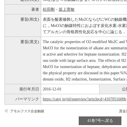
著者
松田剛
・
坂上寛敏
要旨(和文)
表面を酸素修飾したMo2CならびにWCの触媒
に，MoO3の触媒特性におよぼす炭化水素-水
てアルカンの骨格異性化反応を中心に論じる．
要旨(英文)
The catalytic properties of O2-modified Mo2C an
MoO3 for the isomerization of alkane are summari
st active and selective for heptane isomerization. 
ous oxide with large surface area. The effects of H2 
MoO3 for isomerization of heptane, dehydration an
the physical property are discussed in this paper
denum oxide, H2 reduction, Isomerization, Surface
発行年月日
2016-12-01
公
パーマリンク
https://catsj.jp/jnl/pageview?articlecd=4107051600b
アモルファス合金触媒
41巻7号へ戻る