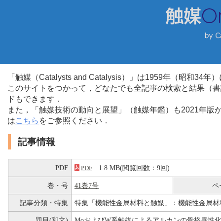
「触媒（Catalysts and Catalysis）」は1959年（昭
このサイトをつかって，どなたでも全記事の検索と結果（書
ドもできます．
また，「触媒技術の動向と展望」（触媒年鑑）も2021年
は
こちら
をご参照ください．
記事情報
PDF
1.8 MB(閲覧回数：9回)
PDF
巻・号
41巻7号
ペ
記事分類・特集
特集「機能性金属材料と触媒」：機能性金属材
題目(和文)
MoおよびW系触媒によるアルカンの骨格異性