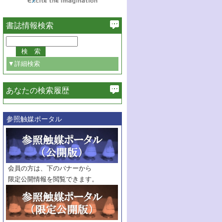
書誌情報検索
▼詳細検索
あなたの検索履歴
必ず含む
参照触媒ポータル
巻・号指定
巻
号
範囲指定
巻
号～
巻
会員の方は、下のバナーから
号
限定公開情報を閲覧できます。
触媒年鑑
年度
記事種別
マーク：
マークあり