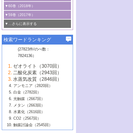
3号 CO
の排出削減および有効活用のた
タリゼーション
2
3号 特殊反応場を利用した触媒的分子変
る非貴金属触媒の研究動向
線を利用した触媒解析技術の最先端
1号 物質移動制御に着目した触媒プロセ
▼60巻（2018年）
4号 格子酸素・格子酸素欠陥を利用した
めの触媒技術
換反応
2号 機能化学品製造に資するクリーンな
ス開発
5号 ゼオライトの合成と応用における研
5号 単原子触媒
触媒反応
1号 固体酸触媒の最新の研究動向
▼59巻（2017年）
触媒的酸化反応
4号 若手による情報発信企画～とびたて
4号 多孔質材料を用いた触媒の新展開
究動向
2号 CO
フリー水素サプライチェーンに
2
6号 参照触媒委員会からのお知らせ
5号 生体触媒によるエネルギー変換反応
2号 二酸化炭素からの有用化学品合成
1号 いたるところに，触媒
▼…さらに表示する
若き触媒の研究者たち～（1）
3号 水処理のための触媒化学
5号 情報学的手法を用いた触媒開発
6号 ヘテロ接合界面
関わる触媒開発動向
B号 第133回触媒討論会（2023年）
6号 窒素とリンの循環のための触媒・機
3号 ナノ粒子・クラスター触媒の最前線
2号 機能性材料の局所構造解析のための
5号 若手による情報発信企画～とびたて
▼58巻（2016年）
4号 光触媒を用いた水分解の最新の研究
6号 カーボンニュートラルに向けた電解
B号 第135回触媒討論会（2025年）
3号 精密高分子合成に関する最近の研究
能性材料
最先端技術
検索ワードランキング
4号 60周年記念企画
若き触媒の研究者たち～（2）
動向
技術
1号 ユニークな構造の高分子を生み出す触
▼57巻（2015年）
動向
B号 第131回触媒討論会（2023年）
3号 無機分離膜材料の開発と触媒反応プ
5号 進化するゼオライト合成技術
6号 石油のノーブル・ユースを志向した
媒技術
(27823件/のべ数：
5号 次世代の触媒プロセスを支えるマイ
B号 第127回触媒討論会（2021年・オン
1号 水素キャリアにかかわる触媒技術の新
4号 バイオマス化成品製造のための触媒
▼56巻（2014年）
ロセスへの適用
触媒技術
7824136）
クロ波
6号 非貴金属系触媒における電気化学的
ライン開催(Zoom)のみ）
2号 リグニンからの化成品製造に向けた触
展開
技術
1号 特殊環境場を利用した材料合成
▼55巻（2013年）
4号 触媒研究における計算科学の利用
酸素還元反応
B号 第129回触媒討論会（2022年・京都
媒技術
6号 メタン転換技術の最新動向
ゼオライト（3070回）
2号 石油精製用触媒の最近の進展
5号 固体触媒による含窒素有機化合物変
2号 光触媒反応機構に関する最新の研究動
1号 高耐久性燃料電池システム用触媒にお
大学：オンライン・対面開催）
▼54巻（2012年）
5号 水素のふるまいを解き明かす最先端
B号 第121回触媒討論会（2018年・東京
3号 触媒研究の最先端～とびたて若き研究
二酸化炭素（2943回）
B号 第125回触媒討論会（2020年・工学
換の最前線
3号 固体酸化物形燃料電池（SOFC）におけ
向
ける新展開
研究
大学）
1号 規則性多孔体の利用技術における最近
▼53巻（2011年）
者たち～（1）
水蒸気改質（2846回）
院大学）
るアノード触媒上での燃料直接改質技術
6号 貴金属使用量低減に向けた自動車排
3号 固体高分子形燃料電池カソード触媒の
2号 リビングラジカル重合の最近の動向
6号 低級アルカンの有効利用のための触
の進歩
アンモニア（2820回）
4号 触媒研究の最先端～とびたて若き研究
1号 金属学から見る合金触媒の新展開
▼52巻（2010年）
ガス浄化触媒の開発
4号 コアシェル構造の制御による触媒機能
開発動向
媒技術
白金（2782回）
3号 天然ガスの化学工業的展開に関する触
2号 第109回触媒討論会
者たち～（2）
2号 第107回触媒討論会
の向上
1号 触媒の劣化対策と長寿命触媒開発
B号 第123回触媒討論会（2019年・大阪
▼51巻（2009年）
4号 人工光合成に向けた近年のアプローチ
光触媒（2667回）
媒技術
B号 第119回触媒討論会（2017年・首都
3号 貴金属低減技術の最新動向
5号 触媒研究の最先端～とびたて若き研究
市立大学）
3号 触媒のその場観察法の進歩（１）
5号 工業触媒およびその周辺技術の最近の
2号 第105回触媒討論会
1号 炭素材料－熱い注目を集める材料－
▼50巻（2008年）
メタン（2663回）
大学東京）
5号 未利用熱エネルギーの有効活用に貢献
4号 貴金属触媒の精密構造制御とその活用
者たち～（3）
4号 貴金属代替技術の最新動向
進歩
水素化（2616回）
4号 触媒のその場観察法の進歩（２）
3号 ナノ構造が拓く新機能
する触媒技術
2号 第103回触媒討論会
1号 触媒化学と学会のこの10年，半世紀，
▼49巻（2007年）
5号 バイオマス化成品製造のための固体触
6号 イオニクス材料と燃料電池・電解合成
5号 光触媒による物質変換反応の新展開
CO2（2567回）
6号 ナノシート
5号 不活性結合の触媒的活性化による有機
そして未来
4号 活性サイトおよびその環境の精密な設
6号 ポリオキソメタレート
3号 環境浄化用光触媒の現状と課題
媒の開発
1号 含フッ素化合物の合成と触媒
▼48巻（2006年）
の最新の研究動向
触媒討論会（2545回）
6号 グラフェン
合成
B号 第115回触媒討論会（2015年・成蹊大
計による触媒の高機能化
2号 第101回触媒討論会
B号 第113回触媒討論会（2014年・ロワジ
4号 水素社会の実現に向けた水素製造・貯
6号 ナノ空間─吸着状態解析から新機能開拓
2号 第99回触媒討論会
B号 第117回触媒討論会（2016年・大阪府
1号 固体酸触媒の最近の進歩
▼47巻（2005年）