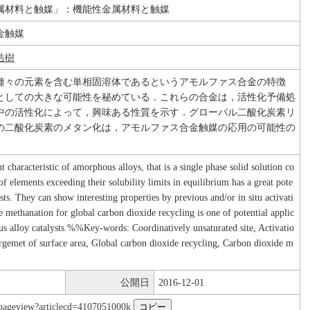
属材料と触媒」：機能性金属材料と触媒
金触媒
浩樹
種々の元素を含む単相固溶体であるというアモルファス合金の特徴
としての大きな可能性を秘めている．これらの合金は，活性化予備処
中の活性化によって，興味ある性質を示す．グローバル二酸化炭素リ
の二酸化炭素のメタン化は，アモルファス合金触媒の応用の可能性の
 characteristic of amorphous alloys, that is a single phase solid solution co
of elements exceeding their solubility limits in equilibrium has a great pote
sts. They can show interesting properties by previous and/or in situ activati
 methanation for global carbon dioxide recycling is one of potential applic
s alloy catalysts.%%Key-words: Coordinatively unsaturated site, Activatio
rgemet of surface area, Global carbon dioxide recycling, Carbon dioxide m
公開日
2016-12-01
nl/pageview?articlecd=4107051000k