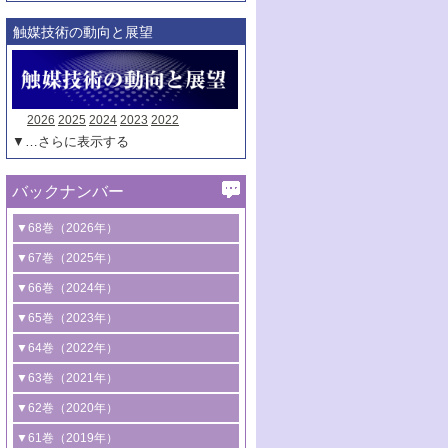
触媒技術の動向と展望
2026
2025
2024
2023
2022
▼…さらに表示する
バックナンバー
▼68巻（2026年）
1号 過酸化水素合成に関する研究動向
▼67巻（2025年）
2号 コンピューター技術により加速する
1号 CO
水素化によるグリーン燃料/グリ
▼66巻（2024年）
2
触媒開発
ーンケミカル製造
1号 低次元ナノ構造を有する触媒材料
▼65巻（2023年）
3号 有機分子変換やCO
資源化のための
2
2号 水素製造のための水分解技術に関す
2号 規制反応場を活用した固体触媒研究
1号 炭素が関わる触媒機能
▼64巻（2022年）
光触媒に関する最近の研究
る最近の研究
の新展開
2号 プラスチックケミカルリサイクルの
1号 合成ガス製造とCOを用いるケミカル
▼63巻（2021年）
B号 第137回触媒討論会（2026年）
3号 オレフィン系樹脂の精密合成に関す
3号 未踏分子変換を目指した酸化触媒プ
ための触媒技術
ズ合成の最新動向
1号 金触媒の新展開
▼62巻（2020年）
る最新技術
ロセスの最前線
3号 非酸化物系金属化合物を基盤とした
2号 化学品合成のための合金触媒開発
2号 ペロブスカイト
1号 触媒設計を拓く欠陥構造のキャラク
▼61巻（2019年）
4号 アルコール類の効率的変換を実現す
4号 シンクロトロン放射光および中性子
触媒材料の開発