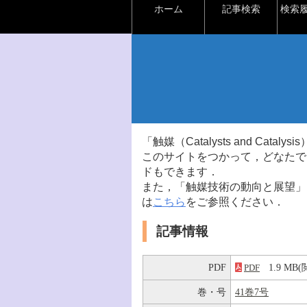
ホーム
記事検索
検索
「触媒（Catalysts and Ca
このサイトをつかって，どなたで
ドもできます．
また，「触媒技術の動向と展望」
は
こちら
をご参照ください．
記事情報
PDF
1.9 M
PDF
巻・号
41巻7号