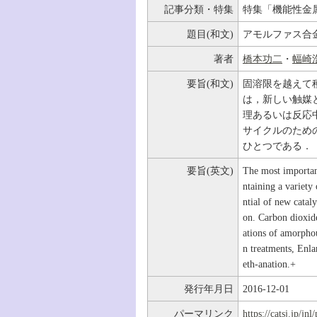
記事分類・特集
特集「機能性金
題目(和文)
アモルファス合
著者
橋本功二
・
幅崎
要旨(和文)
固溶限を越えて
は，新しい触媒
理あるいは反応
サイクルのため
ひとつである．
要旨(英文)
The most important
ntaining a variety 
ntial of new cataly
on. Carbon dioxide
ations of amorphou
n treatments, Enla
eth-anation.+
発行年月日
2016-12-01
パーマリンク
https://catsj.jp/j