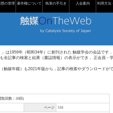
履歴の管理
著作権について
執筆の手引き
入会案内
利用方法・
talysis）」は1959年（昭和34年）に創刊された 触媒学会の会誌です．
も全記事の検索と結果（書誌情報）の表示ができ， 正会員・
（触媒年鑑）も2021年版から，記事の検索やダウンロードが
B(閲覧回数：20回)
ページ
510