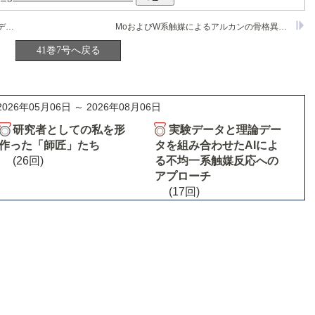
プロチウム吸蔵材料の最近の進歩と化学デバイスへの応用
MoおよびW系触媒によるアルカンの骨格異性化
41巻7号へ戻る
2026年05月06日 ～ 2026年08月06日
研究者としての私を形
実験データと理論デー
作った「師匠」たち
タを組み合わせたAIによ
(26回)
る不均一系触媒反応への
アプローチ
(17回)