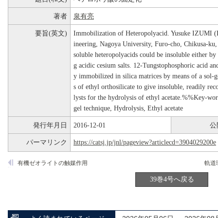
著者
泉有亮
要旨(英文)
Immobilization of Heteropolyacid. Yusuke IZUMI (
ineering, Nagoya University, Furo-cho, Chikusa-k
soluble heteropolyacids could be insoluble either by
g acidic cesium salts. 12-Tungstophosphoric acid and 
y immobilized in silica matrices by means of a sol-g
s of ethyl orthosilicate to give insoluble, readily rec
lysts for the hydrolysis of ethyl acetate.%%Key-wo
gel technique, Hydrolysis, Ethyl acetate
発行年月日
2016-12-01
公
パーマリンク
https://catsj.jp/jnl/pageview?articlecd=3904029200e
有機ゼオライトの触媒作用
39巻4号へ戻る