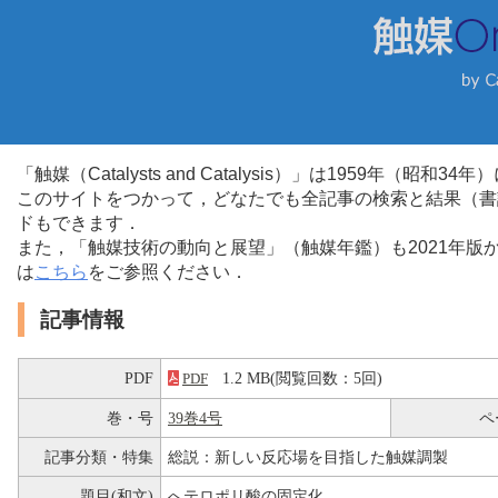
「触媒（Catalysts and Catalysis）」は1959年（昭
このサイトをつかって，どなたでも全記事の検索と結果（書
ドもできます．
また，「触媒技術の動向と展望」（触媒年鑑）も2021年
は
こちら
をご参照ください．
記事情報
PDF
1.2 MB(閲覧回数：5回)
PDF
巻・号
39巻4号
ペ
記事分類・特集
総説：新しい反応場を目指した触媒調製
題目(和文)
へテロポリ酸の固定化