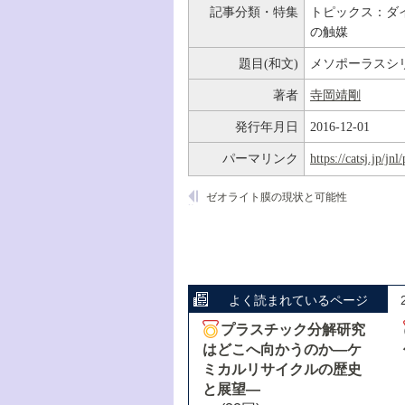
記事分類・特集
トピックス：ダイ
の触媒
題目(和文)
メソポーラスシ
著者
寺岡靖剛
発行年月日
2016-12-01
パーマリンク
https://catsj.jp/j
ゼオライト膜の現状と可能性
よく読まれているページ
プラスチック分解研究
はどこへ向かうのか―ケ
ミカルリサイクルの歴史
と展望―