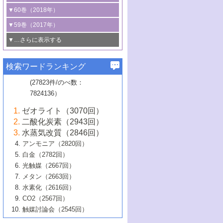
3号 CO
の排出削減および有効活用のた
タリゼーション
2
3号 特殊反応場を利用した触媒的分子変
る非貴金属触媒の研究動向
線を利用した触媒解析技術の最先端
1号 物質移動制御に着目した触媒プロセ
▼60巻（2018年）
4号 格子酸素・格子酸素欠陥を利用した
めの触媒技術
換反応
2号 機能化学品製造に資するクリーンな
ス開発
5号 ゼオライトの合成と応用における研
5号 単原子触媒
触媒反応
1号 固体酸触媒の最新の研究動向
▼59巻（2017年）
触媒的酸化反応
4号 若手による情報発信企画～とびたて
4号 多孔質材料を用いた触媒の新展開
究動向
2号 CO
フリー水素サプライチェーンに
2
6号 参照触媒委員会からのお知らせ
5号 生体触媒によるエネルギー変換反応
2号 二酸化炭素からの有用化学品合成
1号 いたるところに，触媒
▼…さらに表示する
若き触媒の研究者たち～（1）
3号 水処理のための触媒化学
5号 情報学的手法を用いた触媒開発
6号 ヘテロ接合界面
関わる触媒開発動向
B号 第133回触媒討論会（2023年）
6号 窒素とリンの循環のための触媒・機
3号 ナノ粒子・クラスター触媒の最前線
2号 機能性材料の局所構造解析のための
5号 若手による情報発信企画～とびたて
▼58巻（2016年）
4号 光触媒を用いた水分解の最新の研究
6号 カーボンニュートラルに向けた電解
B号 第135回触媒討論会（2025年）
3号 精密高分子合成に関する最近の研究
能性材料
最先端技術
検索ワードランキング
4号 60周年記念企画
若き触媒の研究者たち～（2）
動向
技術
1号 ユニークな構造の高分子を生み出す触
▼57巻（2015年）
動向
B号 第131回触媒討論会（2023年）
3号 無機分離膜材料の開発と触媒反応プ
5号 進化するゼオライト合成技術
6号 石油のノーブル・ユースを志向した
媒技術
(27823件/のべ数：
5号 次世代の触媒プロセスを支えるマイ
B号 第127回触媒討論会（2021年・オン
1号 水素キャリアにかかわる触媒技術の新
4号 バイオマス化成品製造のための触媒
▼56巻（2014年）
ロセスへの適用
触媒技術
7824136）
クロ波
6号 非貴金属系触媒における電気化学的
ライン開催(Zoom)のみ）
2号 リグニンからの化成品製造に向けた触
展開
技術
1号 特殊環境場を利用した材料合成
▼55巻（2013年）
4号 触媒研究における計算科学の利用
酸素還元反応
B号 第129回触媒討論会（2022年・京都
媒技術
6号 メタン転換技術の最新動向
ゼオライト（3070回）
2号 石油精製用触媒の最近の進展
5号 固体触媒による含窒素有機化合物変
2号 光触媒反応機構に関する最新の研究動
1号 高耐久性燃料電池システム用触媒にお
大学：オンライン・対面開催）
▼54巻（2012年）
5号 水素のふるまいを解き明かす最先端
B号 第121回触媒討論会（2018年・東京
3号 触媒研究の最先端～とびたて若き研究
二酸化炭素（2943回）
B号 第125回触媒討論会（2020年・工学
換の最前線
3号 固体酸化物形燃料電池（SOFC）におけ
向
ける新展開
研究
大学）
1号 規則性多孔体の利用技術における最近
▼53巻（2011年）
者たち～（1）
水蒸気改質（2846回）
院大学）
るアノード触媒上での燃料直接改質技術
6号 貴金属使用量低減に向けた自動車排
3号 固体高分子形燃料電池カソード触媒の
2号 リビングラジカル重合の最近の動向
6号 低級アルカンの有効利用のための触
の進歩
アンモニア（2820回）
4号 触媒研究の最先端～とびたて若き研究
1号 金属学から見る合金触媒の新展開
▼52巻（2010年）
ガス浄化触媒の開発
4号 コアシェル構造の制御による触媒機能
開発動向
媒技術
白金（2782回）
3号 天然ガスの化学工業的展開に関する触
2号 第109回触媒討論会
者たち～（2）
2号 第107回触媒討論会
の向上
1号 触媒の劣化対策と長寿命触媒開発
B号 第123回触媒討論会（2019年・大阪
▼51巻（2009年）
4号 人工光合成に向けた近年のアプローチ
光触媒（2667回）
媒技術
B号 第119回触媒討論会（2017年・首都
3号 貴金属低減技術の最新動向
5号 触媒研究の最先端～とびたて若き研究
市立大学）
3号 触媒のその場観察法の進歩（１）
5号 工業触媒およびその周辺技術の最近の
2号 第105回触媒討論会
1号 炭素材料－熱い注目を集める材料－
▼50巻（2008年）
メタン（2663回）
大学東京）
5号 未利用熱エネルギーの有効活用に貢献
4号 貴金属触媒の精密構造制御とその活用
者たち～（3）
4号 貴金属代替技術の最新動向
進歩
水素化（2616回）
4号 触媒のその場観察法の進歩（２）
3号 ナノ構造が拓く新機能
する触媒技術
2号 第103回触媒討論会
1号 触媒化学と学会のこの10年，半世紀，
▼49巻（2007年）
5号 バイオマス化成品製造のための固体触
6号 イオニクス材料と燃料電池・電解合成
5号 光触媒による物質変換反応の新展開
CO2（2567回）
6号 ナノシート
5号 不活性結合の触媒的活性化による有機
そして未来
4号 活性サイトおよびその環境の精密な設
6号 ポリオキソメタレート
3号 環境浄化用光触媒の現状と課題
媒の開発
1号 含フッ素化合物の合成と触媒
▼48巻（2006年）
の最新の研究動向
触媒討論会（2545回）
6号 グラフェン
合成
B号 第115回触媒討論会（2015年・成蹊大
計による触媒の高機能化
2号 第101回触媒討論会
B号 第113回触媒討論会（2014年・ロワジ
4号 水素社会の実現に向けた水素製造・貯
6号 ナノ空間─吸着状態解析から新機能開拓
2号 第99回触媒討論会
B号 第117回触媒討論会（2016年・大阪府
1号 固体酸触媒の最近の進歩
▼47巻（2005年）