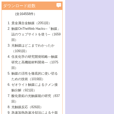
学）
7号 水素を利用する化成品合成の新潮流
6号 新しい固体酸触媒技術
5号 触媒を有効に使うための技術
ールホテル豊橋）
蔵技術の進歩
まで─
3号 メソポーラス物質の新展開
立大学）
3号 実用的ファインケミカル合成プロセス
ダウンロード総数
2号 第97回触媒討論会
1号 最近の触媒担体とその効果
▼46巻（2004年）
7号 ゼオライト合成における最近の進歩
6号 第106回触媒討論会
5号 CO
が関わる触媒・材料
B号 第111回触媒討論会（2013年・関西大
4号 錯体を利用したユニークな表面構造の
を実現する触媒
2
3号 リビング重合触媒の最近の展開
2号 第95回触媒討論会
(全164558件）
1号 部分酸化反応触媒の最前線
▼45巻（2003年）
学）
構築と機能
7号 有機分子触媒による精密有機合成
4号 バイオマス活用のための技術開発
6号 第104回触媒討論会
4号 今後の液体燃料を支える触媒技術
3号 化成品を合成するゼオライト触媒
2号 第93回触媒討論会
1号 なぜこの触媒が良いのか？
▼44巻（2002年）
貴金属合金触媒（2051回）
5号 若手会員による触媒研究の未来展望1：
8号 高機能化ポリオレフィンに向けた重合
5号 こんな物質，あんな物質―新たな触媒
7号 持続可能社会実現のための触媒および
5号 水素製造・貯蔵のための触媒技術の新
4号 水分解用光触媒材料
3号 特殊エネルギー場の触媒反応
触媒OnTheWeb Hacks─「触媒」
企業編
2号 第91回触媒討論会
触媒の最近の進展
1号 高次制御された触媒の化学
▼43巻（2001年）
の可能性―
触媒関連技術
しい展開
誌のウェブサイトを使う─（1659
5号 時間分解分光の進歩と応用
4号 生体内における金属の触媒作用
6号 第102回触媒討論会
3号 最近の自動車排ガス処理技術
2号 第89回触媒討論会
1号 グリーンケミストリーと触媒
▼42巻（2000年）
6号 第100回触媒討論会
8号 未来を拓く金属錯体
回）
6号 第98回触媒討論会
6号 第96回触媒討論会
5号 ファインケミカルズの展開に寄与する
7号 触媒・化学反応における計算化学の進
4号 触媒研究の現状と将来─第90回触媒討論
3号 触媒を利用した電気化学の新展開
2号 第87回触媒討論会特集号
1号 触媒反応工学の明日を拓く
▼41巻（1999年）
7号 『結晶の化学』を活かした触媒研究
光触媒はどこまでわかったか
7号 基礎化学品製造の触媒技術
触媒
歩
会Aから
7号 未来型金属錯体触媒開発への展望
4号 ナノ材料の調製と機能化
（1091回）
3号 生体触媒とバイオプロセス
2号 第85回触媒討論会
8号 イオン液体の応用
1号 孔、穴、あな?-特異な空間とその利用-
▼40巻（1998年）
8号 多機能型リアクター
6号 第94回触媒討論会
8号 若手研究者による触媒研究の未来展望
5号 基礎化学品製造の触媒技術
8号 超臨界流体を用いた化学プロセスの新
住友化学の研究開発戦略―触媒
5号 こんな触媒が欲しい
4号 水素製造・利用の触媒化学
3号 反応ダイナミクス
2号 第83回触媒討論会
1号 創立40周年記念・触媒化学この10年の
▼39巻（1997年）
2：大学・研究所編
展開
研究と高機能材料開発―（1075
7号 サブナノレベルでみた新しい表面現象
6号 第92回触媒討論会
6号 第90回触媒討論会
5号 触媒研究における新しい切り口：コン
進展と21世紀への提言/創立40周年記念・触
4号 超臨界流体の触媒反応への応用
3号 均一系触媒反応最前線
1号 均一系と不均一系触媒反応-その特徴と
回）
▼38巻（1996年）
8号 オレフィン重合触媒の新たな展
7号 基礎化学品製造の触媒技術
ビナトリアルケミストリー
媒学会この10年の歩みとこれから/創立40周
7号 触媒研究と学術雑誌/情報
5号 触媒のおもしろさをどのように伝える
接点
触媒の活性を徹底的に使い切る
4号 実用炭素材料の新展開
1号 触媒の構造と触媒作用/C1化学を中心と
▼37巻（1995年）
年記念・記録は語る
8号 資源の循環と触媒技術
6号 第88回触媒討論会特集号
か
ための技術（1019回）
8号 若い世代からみた触媒化学の現状と未
2号 第79回触媒討論会
5号 研究の方法論を考える
する21世紀への触媒
1号 ファインケミカルズと固体触媒
▼36巻（1994年）
2号 第81回触媒討論会
ゼオライト触媒によるクメン接
来
7号 企業における触媒研究のブレークスル
6号 第86回触媒討論会
3号 最新NO除去触媒の実用化研究
6号 第84回触媒討論会
2号 第77回触媒討論会
2号 第75回触媒討論会
触分解（921回）
1号 電気化学と触媒
▼35巻（1993年）
ー
3号 計算機触媒化学へのさそい
7号 水素化精製触媒の新しい展開
4号 新しい反応場を目指した触媒調製
7号 機能性金属材料と触媒
3号 オリンピックメダル:金・銀・銅はどん
酸化亜鉛の光触媒能の研究（837
3号 希土類を利用した触媒
2号 第73回触媒討論会
8号 この材料を触媒として使ってみません
4号 触媒劣化の制御と予測
1号 工業触媒開発マニュアル―探索から工
▼34巻（1992年）
8号 新しい反応性と機能性を目指した金属
な触媒作用を示すか
回）
5号 反応・分離技術の新しい展開
8号 触媒研究へのNMRの応用と展望
か？
業化まで
4号 触媒とリサイクル
3号 C4化学の展開
5号 最新の実用プロセスと触媒
クラスタ-化学
1号 インパクトを与えたこの研究
▼33巻（1991年）
光触媒反応（826回）
4号 触媒作用における機能の複合化
6号 第80回触媒討論会
2号 第71回触媒討論会
5号 エネルギー変換触媒
4号 《通常号》
6号 第82回触媒討論会
急速加熱急速冷却法による十面
2号 第69回触媒討論会
1号 触媒プロセス開発マニュアル―探索か
▼32巻（1990年）