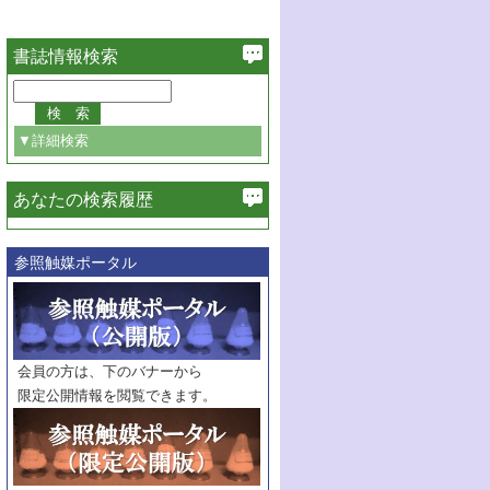
書誌情報検索
▼詳細検索
あなたの検索履歴
必ず含む
参照触媒ポータル
巻・号指定
巻
号
範囲指定
巻
号～
巻
会員の方は、下のバナーから
号
限定公開情報を閲覧できます。
触媒年鑑
年度
記事種別
マーク：
マークあり