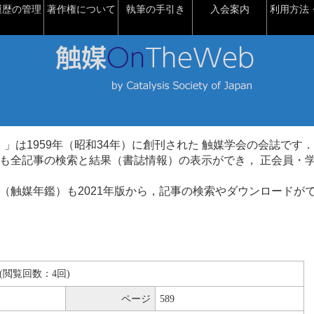
履歴の管理
著作権について
執筆の手引き
入会案内
利用方法・
talysis）」は1959年（昭和34年）に創刊された 触媒学会の会誌です．
も全記事の検索と結果（書誌情報）の表示ができ， 正会員・
（触媒年鑑）も2021年版から，記事の検索やダウンロードが
KB(閲覧回数：4回)
ページ
589