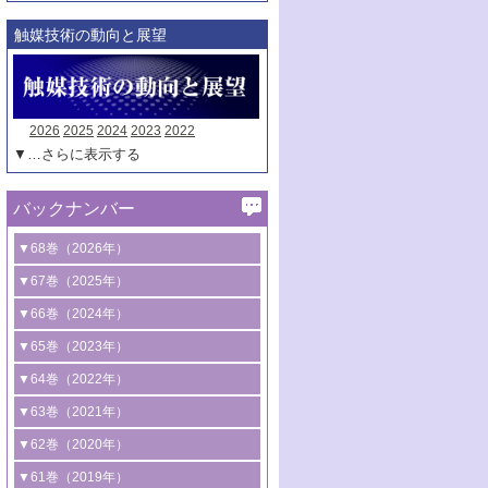
触媒技術の動向と展望
2026
2025
2024
2023
2022
▼…さらに表示する
バックナンバー
▼68巻（2026年）
1号 過酸化水素合成に関する研究動向
▼67巻（2025年）
2号 コンピューター技術により加速する
1号 CO
水素化によるグリーン燃料/グリ
▼66巻（2024年）
2
触媒開発
ーンケミカル製造
1号 低次元ナノ構造を有する触媒材料
▼65巻（2023年）
3号 有機分子変換やCO
資源化のための
2
2号 水素製造のための水分解技術に関す
2号 規制反応場を活用した固体触媒研究
1号 炭素が関わる触媒機能
▼64巻（2022年）
光触媒に関する最近の研究
る最近の研究
の新展開
2号 プラスチックケミカルリサイクルの
1号 合成ガス製造とCOを用いるケミカル
▼63巻（2021年）
B号 第137回触媒討論会（2026年）
3号 オレフィン系樹脂の精密合成に関す
3号 未踏分子変換を目指した酸化触媒プ
ための触媒技術
ズ合成の最新動向
1号 金触媒の新展開
▼62巻（2020年）
る最新技術
ロセスの最前線
3号 非酸化物系金属化合物を基盤とした
2号 化学品合成のための合金触媒開発
2号 ペロブスカイト
1号 触媒設計を拓く欠陥構造のキャラク
▼61巻（2019年）
4号 アルコール類の効率的変換を実現す
4号 シンクロトロン放射光および中性子
触媒材料の開発