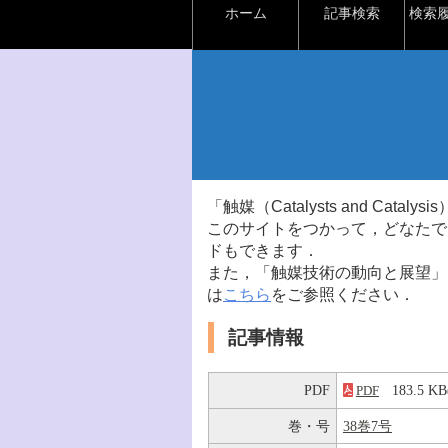
ホーム
記事検索
検索
「触媒（Catalysts and Ca
このサイトをつかって，どなたで
ドもできます．
また，「触媒技術の動向と展望」
は
こちら
をご参照ください．
記事情報
PDF
183.5 
PDF
巻・号
38巻7号