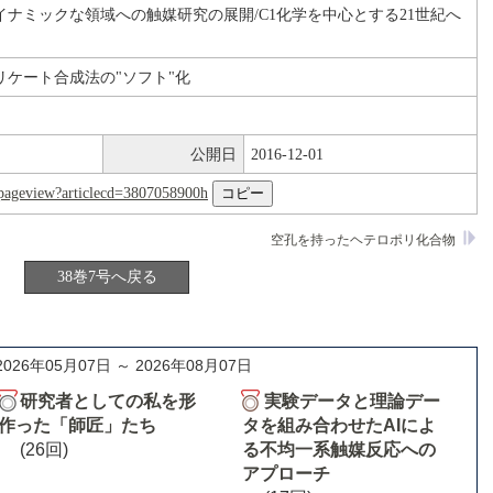
ナミックな領域への触媒研究の展開/C1化学を中心とする21世紀へ
リケート合成法の"ソフト"化
公開日
2016-12-01
nl/pageview?articlecd=3807058900h
空孔を持ったヘテロポリ化合物
38巻7号へ戻る
2026年05月07日 ～ 2026年08月07日
研究者としての私を形
実験データと理論デー
作った「師匠」たち
タを組み合わせたAIによ
(26回)
る不均一系触媒反応への
アプローチ