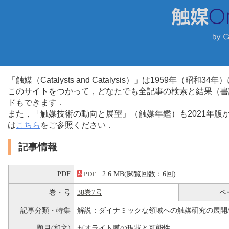
「触媒（Catalysts and Catalysis）」は1959年（昭
このサイトをつかって，どなたでも全記事の検索と結果（書
ドもできます．
また，「触媒技術の動向と展望」（触媒年鑑）も2021年
は
こちら
をご参照ください．
記事情報
PDF
2.6 MB(閲覧回数：6回)
PDF
巻・号
38巻7号
ペ
記事分類・特集
解説：ダイナミックな領域への触媒研究の展開/
題目(和文)
ゼオライト膜の現状と可能性