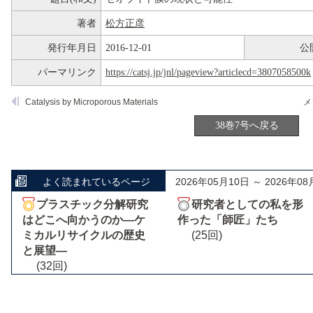
著者
松方正彦
発行年月日
2016-12-01
公
パーマリンク
https://catsj.jp/jnl/pageview?articlecd=3807058500k
Catalysis by Microporous Materials
メ
38巻7号へ戻る
よく読まれているページ
2026年05月10日 ～ 2026年08
プラスチック分解研究
研究者としての私を形
はどこへ向かうのか―ケ
作った「師匠」たち
ミカルリサイクルの歴史
(25回)
と展望―
(32回)