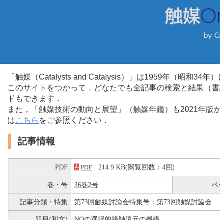
「触媒（Catalysts and Catalysis）」は1959年（昭
このサイトをつかって，どなたでも全記事の検索と結果（書
ドもできます．
また，「触媒技術の動向と展望」（触媒年鑑）も2021年
は
こちら
をご参照ください．
記事情報
PDF
214.9 KB(閲覧回数：4回)
PDF
巻・号
36巻2号
ペ
記事分類・特集
第73回触媒討論会特集号：第73回触媒討論会
題目(和文)
NOの選択的接触還元の機構