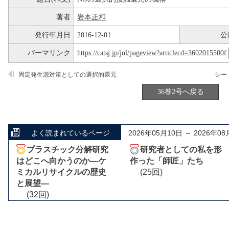
著者
岩本正和
発行年月日
2016-12-01
公
パーマリンク
https://catsj.jp/jnl/pageview?articlecd=3602015500f
固定発生源対策としての選択的還元
36巻2号へ戻る
よく読まれているページ
2026年05月10日 ～ 2026年08
プラスチック分解研究
研究者としての私を形
はどこへ向かうのか―ケ
作った「師匠」たち
ミカルリサイクルの歴史
(25回)
と展望―
(32回)