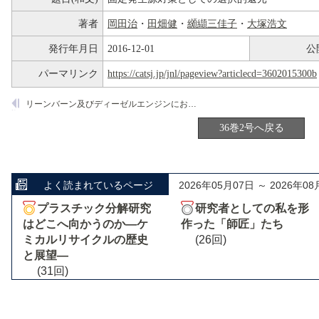
著者
岡田治
・
田畑健
・
纐纈三佳子
・
大塚浩文
発行年月日
2016-12-01
公
パーマリンク
https://catsj.jp/jnl/pageview?articlecd=3602015300b
リーンバーン及びディーゼルエンジンにおけるNO
の選択的還元
x
36巻2号へ戻る
よく読まれているページ
2026年05月07日 ～ 2026年08
プラスチック分解研究
研究者としての私を形
はどこへ向かうのか―ケ
作った「師匠」たち
ミカルリサイクルの歴史
(26回)
と展望―
(31回)