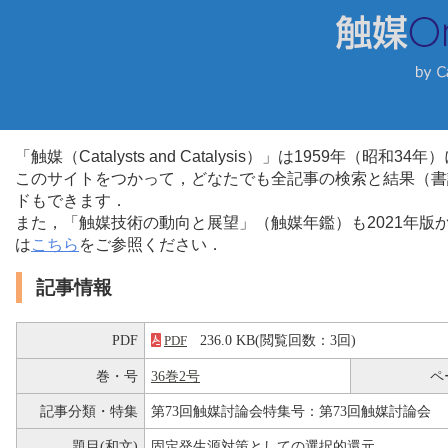
「触媒（Catalysts and Catalysis）」は1959年（昭
このサイトをつかって，どなたでも全記事の検索と結果（書
ドもできます．
また，「触媒技術の動向と展望」（触媒年鑑）も2021年
は
こちら
をご参照ください．
記事情報
PDF
236.0 KB(閲覧回数：3回)
PDF
巻・号
36巻2号
ペ
記事分類・特集
第73回触媒討論会特集号：第73回触媒討論会
題目(和文)
固定発生源対策としての選択的還元