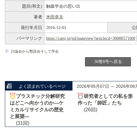
題目(和文)
触媒学会の思い出
著者
米田幸夫
発行年月日
2016-12-01
公
パーマリンク
https://catsj.jp/jnl/pageview?articlecd=3008057100f
討論会から懇談会そして学会
30巻8号へ戻る
よく読まれているページ
2026年05月07日 ～ 2026年08
プラスチック分解研究
研究者としての私を形
はどこへ向かうのか―ケ
作った「師匠」たち
ミカルリサイクルの歴史
(26回)
と展望―
(31回)