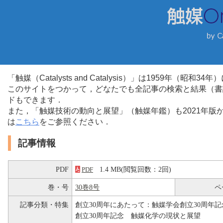
「触媒（Catalysts and Catalysis）」は1959年（昭
このサイトをつかって，どなたでも全記事の検索と結果（書
ドもできます．
また，「触媒技術の動向と展望」（触媒年鑑）も2021年
は
こちら
をご参照ください．
記事情報
PDF
1.4 MB(閲覧回数：2回)
PDF
巻・号
30巻8号
ペ
記事分類・特集
創立30周年にあたって：触媒学会創立30周年記
創立30周年記念 触媒化学の現状と展望