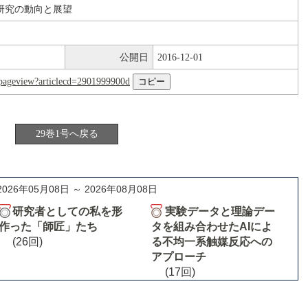
媒研究の動向と展望
公開日
2016-12-01
nl/pageview?articlecd=2901999900d
29巻1号へ戻る
2026年05月08日 ～ 2026年08月08日
研究者としての私を形
実験データと理論デー
作った「師匠」たち
タを組み合わせたAIによ
(26回)
る不均一系触媒反応への
アプローチ
(17回)