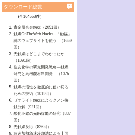
学）
7号 水素を利用する化成品合成の新潮流
6号 新しい固体酸触媒技術
5号 触媒を有効に使うための技術
ールホテル豊橋）
蔵技術の進歩
まで─
3号 メソポーラス物質の新展開
立大学）
3号 実用的ファインケミカル合成プロセス
ダウンロード総数
2号 第97回触媒討論会
1号 最近の触媒担体とその効果
▼46巻（2004年）
7号 ゼオライト合成における最近の進歩
6号 第106回触媒討論会
5号 CO
が関わる触媒・材料
B号 第111回触媒討論会（2013年・関西大
4号 錯体を利用したユニークな表面構造の
を実現する触媒
2
3号 リビング重合触媒の最近の展開
2号 第95回触媒討論会
(全164558件）
1号 部分酸化反応触媒の最前線
▼45巻（2003年）
学）
構築と機能
7号 有機分子触媒による精密有機合成
4号 バイオマス活用のための技術開発
6号 第104回触媒討論会
4号 今後の液体燃料を支える触媒技術
3号 化成品を合成するゼオライト触媒
2号 第93回触媒討論会
1号 なぜこの触媒が良いのか？
▼44巻（2002年）
貴金属合金触媒（2051回）
5号 若手会員による触媒研究の未来展望1：
8号 高機能化ポリオレフィンに向けた重合
5号 こんな物質，あんな物質―新たな触媒
7号 持続可能社会実現のための触媒および
5号 水素製造・貯蔵のための触媒技術の新
4号 水分解用光触媒材料
3号 特殊エネルギー場の触媒反応
触媒OnTheWeb Hacks─「触媒」
企業編
2号 第91回触媒討論会
触媒の最近の進展
1号 高次制御された触媒の化学
▼43巻（2001年）
の可能性―
触媒関連技術
しい展開
誌のウェブサイトを使う─（1659
5号 時間分解分光の進歩と応用
4号 生体内における金属の触媒作用
6号 第102回触媒討論会
3号 最近の自動車排ガス処理技術
2号 第89回触媒討論会
1号 グリーンケミストリーと触媒
▼42巻（2000年）
6号 第100回触媒討論会
8号 未来を拓く金属錯体
回）
6号 第98回触媒討論会
6号 第96回触媒討論会
5号 ファインケミカルズの展開に寄与する
7号 触媒・化学反応における計算化学の進
4号 触媒研究の現状と将来─第90回触媒討論
3号 触媒を利用した電気化学の新展開
2号 第87回触媒討論会特集号
1号 触媒反応工学の明日を拓く
▼41巻（1999年）
7号 『結晶の化学』を活かした触媒研究
光触媒はどこまでわかったか
7号 基礎化学品製造の触媒技術
触媒
歩
会Aから
7号 未来型金属錯体触媒開発への展望
4号 ナノ材料の調製と機能化
（1091回）
3号 生体触媒とバイオプロセス
2号 第85回触媒討論会
8号 イオン液体の応用
1号 孔、穴、あな?-特異な空間とその利用-
▼40巻（1998年）
8号 多機能型リアクター
6号 第94回触媒討論会
8号 若手研究者による触媒研究の未来展望
5号 基礎化学品製造の触媒技術
8号 超臨界流体を用いた化学プロセスの新
住友化学の研究開発戦略―触媒
5号 こんな触媒が欲しい
4号 水素製造・利用の触媒化学
3号 反応ダイナミクス
2号 第83回触媒討論会
1号 創立40周年記念・触媒化学この10年の
▼39巻（1997年）
2：大学・研究所編
展開
研究と高機能材料開発―（1075
7号 サブナノレベルでみた新しい表面現象
6号 第92回触媒討論会
6号 第90回触媒討論会
5号 触媒研究における新しい切り口：コン
進展と21世紀への提言/創立40周年記念・触
4号 超臨界流体の触媒反応への応用
3号 均一系触媒反応最前線
1号 均一系と不均一系触媒反応-その特徴と
回）
▼38巻（1996年）
8号 オレフィン重合触媒の新たな展
7号 基礎化学品製造の触媒技術
ビナトリアルケミストリー
媒学会この10年の歩みとこれから/創立40周
7号 触媒研究と学術雑誌/情報
5号 触媒のおもしろさをどのように伝える
接点
触媒の活性を徹底的に使い切る
4号 実用炭素材料の新展開
1号 触媒の構造と触媒作用/C1化学を中心と
▼37巻（1995年）
年記念・記録は語る
8号 資源の循環と触媒技術
6号 第88回触媒討論会特集号
か
ための技術（1019回）
8号 若い世代からみた触媒化学の現状と未
2号 第79回触媒討論会
5号 研究の方法論を考える
する21世紀への触媒
1号 ファインケミカルズと固体触媒
▼36巻（1994年）
2号 第81回触媒討論会
ゼオライト触媒によるクメン接
来
7号 企業における触媒研究のブレークスル
6号 第86回触媒討論会
3号 最新NO除去触媒の実用化研究
6号 第84回触媒討論会
2号 第77回触媒討論会
2号 第75回触媒討論会
触分解（921回）
1号 電気化学と触媒
▼35巻（1993年）
ー
3号 計算機触媒化学へのさそい
7号 水素化精製触媒の新しい展開
4号 新しい反応場を目指した触媒調製
7号 機能性金属材料と触媒
3号 オリンピックメダル:金・銀・銅はどん
酸化亜鉛の光触媒能の研究（837
3号 希土類を利用した触媒
2号 第73回触媒討論会
8号 この材料を触媒として使ってみません
4号 触媒劣化の制御と予測
1号 工業触媒開発マニュアル―探索から工
▼34巻（1992年）
8号 新しい反応性と機能性を目指した金属
な触媒作用を示すか
回）
5号 反応・分離技術の新しい展開
8号 触媒研究へのNMRの応用と展望
か？
業化まで
4号 触媒とリサイクル
3号 C4化学の展開
5号 最新の実用プロセスと触媒
クラスタ-化学
1号 インパクトを与えたこの研究
▼33巻（1991年）
光触媒反応（826回）
4号 触媒作用における機能の複合化
6号 第80回触媒討論会
2号 第71回触媒討論会
5号 エネルギー変換触媒
4号 《通常号》
6号 第82回触媒討論会
急速加熱急速冷却法による十面
2号 第69回触媒討論会
1号 触媒プロセス開発マニュアル―探索か
▼32巻（1990年）