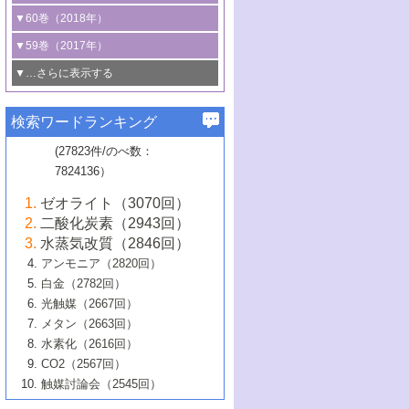
3号 CO
の排出削減および有効活用のた
タリゼーション
2
3号 特殊反応場を利用した触媒的分子変
る非貴金属触媒の研究動向
線を利用した触媒解析技術の最先端
1号 物質移動制御に着目した触媒プロセ
▼60巻（2018年）
4号 格子酸素・格子酸素欠陥を利用した
めの触媒技術
換反応
2号 機能化学品製造に資するクリーンな
ス開発
5号 ゼオライトの合成と応用における研
5号 単原子触媒
触媒反応
1号 固体酸触媒の最新の研究動向
▼59巻（2017年）
触媒的酸化反応
4号 若手による情報発信企画～とびたて
4号 多孔質材料を用いた触媒の新展開
究動向
2号 CO
フリー水素サプライチェーンに
2
6号 参照触媒委員会からのお知らせ
5号 生体触媒によるエネルギー変換反応
2号 二酸化炭素からの有用化学品合成
1号 いたるところに，触媒
▼…さらに表示する
若き触媒の研究者たち～（1）
3号 水処理のための触媒化学
5号 情報学的手法を用いた触媒開発
6号 ヘテロ接合界面
関わる触媒開発動向
B号 第133回触媒討論会（2023年）
6号 窒素とリンの循環のための触媒・機
3号 ナノ粒子・クラスター触媒の最前線
2号 機能性材料の局所構造解析のための
5号 若手による情報発信企画～とびたて
▼58巻（2016年）
4号 光触媒を用いた水分解の最新の研究
6号 カーボンニュートラルに向けた電解
B号 第135回触媒討論会（2025年）
3号 精密高分子合成に関する最近の研究
能性材料
最先端技術
検索ワードランキング
4号 60周年記念企画
若き触媒の研究者たち～（2）
動向
技術
1号 ユニークな構造の高分子を生み出す触
▼57巻（2015年）
動向
B号 第131回触媒討論会（2023年）
3号 無機分離膜材料の開発と触媒反応プ
5号 進化するゼオライト合成技術
6号 石油のノーブル・ユースを志向した
媒技術
(27823件/のべ数：
5号 次世代の触媒プロセスを支えるマイ
B号 第127回触媒討論会（2021年・オン
1号 水素キャリアにかかわる触媒技術の新
4号 バイオマス化成品製造のための触媒
▼56巻（2014年）
ロセスへの適用
触媒技術
7824136）
クロ波
6号 非貴金属系触媒における電気化学的
ライン開催(Zoom)のみ）
2号 リグニンからの化成品製造に向けた触
展開
技術
1号 特殊環境場を利用した材料合成
▼55巻（2013年）
4号 触媒研究における計算科学の利用
酸素還元反応
B号 第129回触媒討論会（2022年・京都
媒技術
6号 メタン転換技術の最新動向
ゼオライト（3070回）
2号 石油精製用触媒の最近の進展
5号 固体触媒による含窒素有機化合物変
2号 光触媒反応機構に関する最新の研究動
1号 高耐久性燃料電池システム用触媒にお
大学：オンライン・対面開催）
▼54巻（2012年）
5号 水素のふるまいを解き明かす最先端
B号 第121回触媒討論会（2018年・東京
3号 触媒研究の最先端～とびたて若き研究
二酸化炭素（2943回）
B号 第125回触媒討論会（2020年・工学
換の最前線
3号 固体酸化物形燃料電池（SOFC）におけ
向
ける新展開
研究
大学）
1号 規則性多孔体の利用技術における最近
▼53巻（2011年）
者たち～（1）
水蒸気改質（2846回）
院大学）
るアノード触媒上での燃料直接改質技術
6号 貴金属使用量低減に向けた自動車排
3号 固体高分子形燃料電池カソード触媒の
2号 リビングラジカル重合の最近の動向
6号 低級アルカンの有効利用のための触
の進歩
アンモニア（2820回）
4号 触媒研究の最先端～とびたて若き研究
1号 金属学から見る合金触媒の新展開
▼52巻（2010年）
ガス浄化触媒の開発
4号 コアシェル構造の制御による触媒機能
開発動向
媒技術
白金（2782回）
3号 天然ガスの化学工業的展開に関する触
2号 第109回触媒討論会
者たち～（2）
2号 第107回触媒討論会
の向上
1号 触媒の劣化対策と長寿命触媒開発
B号 第123回触媒討論会（2019年・大阪
▼51巻（2009年）
4号 人工光合成に向けた近年のアプローチ
光触媒（2667回）
媒技術
B号 第119回触媒討論会（2017年・首都
3号 貴金属低減技術の最新動向
5号 触媒研究の最先端～とびたて若き研究
市立大学）
3号 触媒のその場観察法の進歩（１）
5号 工業触媒およびその周辺技術の最近の
2号 第105回触媒討論会
1号 炭素材料－熱い注目を集める材料－
▼50巻（2008年）
メタン（2663回）
大学東京）
5号 未利用熱エネルギーの有効活用に貢献
4号 貴金属触媒の精密構造制御とその活用
者たち～（3）
4号 貴金属代替技術の最新動向
進歩
水素化（2616回）
4号 触媒のその場観察法の進歩（２）
3号 ナノ構造が拓く新機能
する触媒技術
2号 第103回触媒討論会
1号 触媒化学と学会のこの10年，半世紀，
▼49巻（2007年）
5号 バイオマス化成品製造のための固体触
6号 イオニクス材料と燃料電池・電解合成
5号 光触媒による物質変換反応の新展開
CO2（2567回）
6号 ナノシート
5号 不活性結合の触媒的活性化による有機
そして未来
4号 活性サイトおよびその環境の精密な設
6号 ポリオキソメタレート
3号 環境浄化用光触媒の現状と課題
媒の開発
1号 含フッ素化合物の合成と触媒
▼48巻（2006年）
の最新の研究動向
触媒討論会（2545回）
6号 グラフェン
合成
B号 第115回触媒討論会（2015年・成蹊大
計による触媒の高機能化
2号 第101回触媒討論会
B号 第113回触媒討論会（2014年・ロワジ
4号 水素社会の実現に向けた水素製造・貯
6号 ナノ空間─吸着状態解析から新機能開拓
2号 第99回触媒討論会
B号 第117回触媒討論会（2016年・大阪府
1号 固体酸触媒の最近の進歩
▼47巻（2005年）