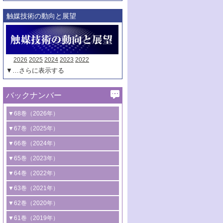
触媒技術の動向と展望
2026
2025
2024
2023
2022
▼…さらに表示する
バックナンバー
▼68巻（2026年）
1号 過酸化水素合成に関する研究動向
▼67巻（2025年）
2号 コンピューター技術により加速する
1号 CO
水素化によるグリーン燃料/グリ
▼66巻（2024年）
2
触媒開発
ーンケミカル製造
1号 低次元ナノ構造を有する触媒材料
▼65巻（2023年）
3号 有機分子変換やCO
資源化のための
2
2号 水素製造のための水分解技術に関す
2号 規制反応場を活用した固体触媒研究
1号 炭素が関わる触媒機能
▼64巻（2022年）
光触媒に関する最近の研究
る最近の研究
の新展開
2号 プラスチックケミカルリサイクルの
1号 合成ガス製造とCOを用いるケミカル
▼63巻（2021年）
B号 第137回触媒討論会（2026年）
3号 オレフィン系樹脂の精密合成に関す
3号 未踏分子変換を目指した酸化触媒プ
ための触媒技術
ズ合成の最新動向
1号 金触媒の新展開
▼62巻（2020年）
る最新技術
ロセスの最前線
3号 非酸化物系金属化合物を基盤とした
2号 化学品合成のための合金触媒開発
2号 ペロブスカイト
1号 触媒設計を拓く欠陥構造のキャラク
▼61巻（2019年）
4号 アルコール類の効率的変換を実現す
4号 シンクロトロン放射光および中性子
触媒材料の開発