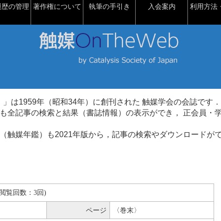
履歴の管理
著作権について
執筆の手引き
入会案内
利用方法・
talysis）」は1959年（昭和34年）に創刊された 触媒学会の会誌です．
も全記事の検索と結果（書誌情報）の表示ができ， 正会員・
（触媒年鑑）も2021年版から，記事の検索やダウンロードが
MB(閲覧回数：3回)
ページ
〈巻末〉