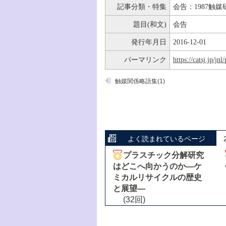
記事分類・特集
会告：1987触
題目(和文)
会告
発行年月日
2016-12-01
パーマリンク
https://catsj.jp/j
触媒関係略語集(1)
よく読まれているページ
プラスチック分解研究
はどこへ向かうのか―ケ
ミカルリサイクルの歴史
と展望―
(32回)