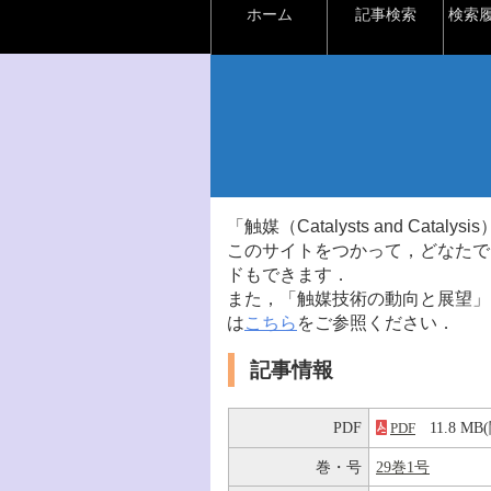
ホーム
記事検索
検索
「触媒（Catalysts and Ca
このサイトをつかって，どなたで
ドもできます．
また，「触媒技術の動向と展望」
は
こちら
をご参照ください．
記事情報
PDF
11.8 
PDF
巻・号
29巻1号