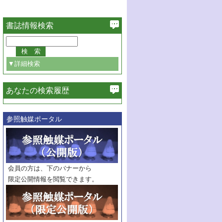
書誌情報検索
▼詳細検索
あなたの検索履歴
必ず含む
参照触媒ポータル
巻・号指定
巻
号
範囲指定
巻
号～
巻
会員の方は、下のバナーから
号
限定公開情報を閲覧できます。
触媒年鑑
年度
記事種別
マーク：
マークあり