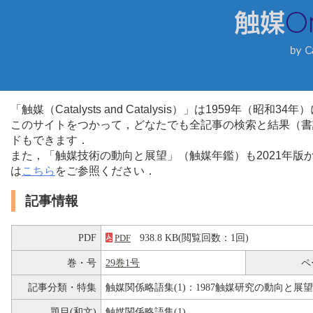
「触媒（Catalysts and Catalysis）」は1959年（昭
このサイトをつかって，どなたでも全記事の検索と結果（書
ドもできます．
また，「触媒技術の動向と展望」（触媒年鑑）も2021年
は
こちら
をご参照ください．
記事情報
PDF
938.8 KB(閲覧回数：1回)
PDF
巻・号
29巻1号
ペ
記事分類・特集
触媒関係略語集(1)：1987触媒研究の動向と展望
題目(和文)
触媒関係略語集(1)