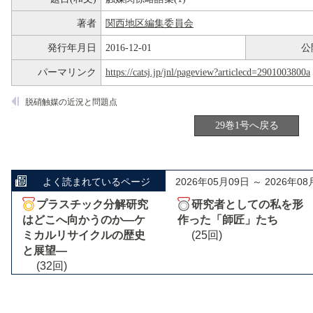
著者
関西地区編集委員会
発行年月日
2016-12-01
公
パーマリンク
https://catsj.jp/jnl/pageview?articlecd=2901003800a
脱硝触媒の近況と問題点
29巻1号へ戻る
よく読まれているページ
2026年05月09日 ～ 2026年08
プラスチック分解研究
研究者としての私を形
はどこへ向かうのか―ケ
作った「師匠」たち
ミカルリサイクルの歴史
(25回)
と展望―
(32回)