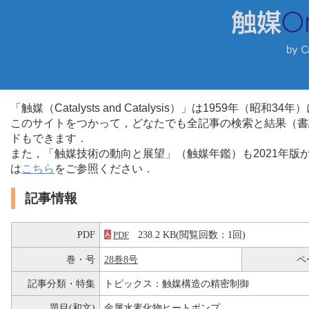
「触媒（Catalysts and Catalysis）」は1959年（昭
このサイトをつかって，どなたでも全記事の検索と結果（書
ドもできます．
また，「触媒技術の動向と展望」（触媒年鑑）も2021年
は
こちら
をご参照ください．
記事情報
PDF
238.2 KB(閲覧回数：1回)
PDF
巻・号
28巻8号
ペ
記事分類・特集
トピックス：触媒構造の精密制御
題目(和文)
金属水素化物ヒートポンプ