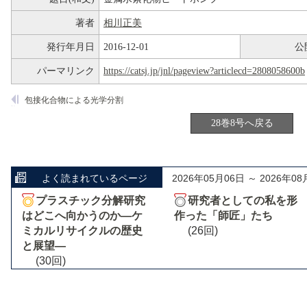
著者
相川正美
発行年月日
2016-12-01
公
パーマリンク
https://catsj.jp/jnl/pageview?articlecd=2808058600b
包接化合物による光学分割
28巻8号へ戻る
よく読まれているページ
2026年05月06日 ～ 2026年08
プラスチック分解研究
研究者としての私を形
はどこへ向かうのか―ケ
作った「師匠」たち
ミカルリサイクルの歴史
(26回)
と展望―
(30回)