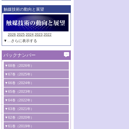
触媒技術の動向と展望
2026
2025
2024
2023
2022
▼…さらに表示する
バックナンバー
▼68巻（2026年）
1号 過酸化水素合成に関する研究動向
▼67巻（2025年）
2号 コンピューター技術により加速する
1号 CO
水素化によるグリーン燃料/グリ
▼66巻（2024年）
2
触媒開発
ーンケミカル製造
1号 低次元ナノ構造を有する触媒材料
▼65巻（2023年）
3号 有機分子変換やCO
資源化のための
2
2号 水素製造のための水分解技術に関す
2号 規制反応場を活用した固体触媒研究
1号 炭素が関わる触媒機能
▼64巻（2022年）
光触媒に関する最近の研究
る最近の研究
の新展開
2号 プラスチックケミカルリサイクルの
1号 合成ガス製造とCOを用いるケミカル
▼63巻（2021年）
B号 第137回触媒討論会（2026年）
3号 オレフィン系樹脂の精密合成に関す
3号 未踏分子変換を目指した酸化触媒プ
ための触媒技術
ズ合成の最新動向
1号 金触媒の新展開
▼62巻（2020年）
る最新技術
ロセスの最前線
3号 非酸化物系金属化合物を基盤とした
2号 化学品合成のための合金触媒開発
2号 ペロブスカイト
1号 触媒設計を拓く欠陥構造のキャラク
▼61巻（2019年）
4号 アルコール類の効率的変換を実現す
4号 シンクロトロン放射光および中性子
触媒材料の開発