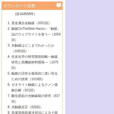
学）
7号 水素を利用する化成品合成の新潮流
6号 新しい固体酸触媒技術
5号 触媒を有効に使うための技術
ールホテル豊橋）
蔵技術の進歩
まで─
3号 メソポーラス物質の新展開
立大学）
3号 実用的ファインケミカル合成プロセス
ダウンロード総数
2号 第97回触媒討論会
1号 最近の触媒担体とその効果
▼46巻（2004年）
7号 ゼオライト合成における最近の進歩
6号 第106回触媒討論会
5号 CO
が関わる触媒・材料
B号 第111回触媒討論会（2013年・関西大
4号 錯体を利用したユニークな表面構造の
を実現する触媒
2
3号 リビング重合触媒の最近の展開
2号 第95回触媒討論会
(全164558件）
1号 部分酸化反応触媒の最前線
▼45巻（2003年）
学）
構築と機能
7号 有機分子触媒による精密有機合成
4号 バイオマス活用のための技術開発
6号 第104回触媒討論会
4号 今後の液体燃料を支える触媒技術
3号 化成品を合成するゼオライト触媒
2号 第93回触媒討論会
1号 なぜこの触媒が良いのか？
▼44巻（2002年）
貴金属合金触媒（2051回）
5号 若手会員による触媒研究の未来展望1：
8号 高機能化ポリオレフィンに向けた重合
5号 こんな物質，あんな物質―新たな触媒
7号 持続可能社会実現のための触媒および
5号 水素製造・貯蔵のための触媒技術の新
4号 水分解用光触媒材料
3号 特殊エネルギー場の触媒反応
触媒OnTheWeb Hacks─「触媒」
企業編
2号 第91回触媒討論会
触媒の最近の進展
1号 高次制御された触媒の化学
▼43巻（2001年）
の可能性―
触媒関連技術
しい展開
誌のウェブサイトを使う─（1659
5号 時間分解分光の進歩と応用
4号 生体内における金属の触媒作用
6号 第102回触媒討論会
3号 最近の自動車排ガス処理技術
2号 第89回触媒討論会
1号 グリーンケミストリーと触媒
▼42巻（2000年）
6号 第100回触媒討論会
8号 未来を拓く金属錯体
回）
6号 第98回触媒討論会
6号 第96回触媒討論会
5号 ファインケミカルズの展開に寄与する
7号 触媒・化学反応における計算化学の進
4号 触媒研究の現状と将来─第90回触媒討論
3号 触媒を利用した電気化学の新展開
2号 第87回触媒討論会特集号
1号 触媒反応工学の明日を拓く
▼41巻（1999年）
7号 『結晶の化学』を活かした触媒研究
光触媒はどこまでわかったか
7号 基礎化学品製造の触媒技術
触媒
歩
会Aから
7号 未来型金属錯体触媒開発への展望
4号 ナノ材料の調製と機能化
（1091回）
3号 生体触媒とバイオプロセス
2号 第85回触媒討論会
8号 イオン液体の応用
1号 孔、穴、あな?-特異な空間とその利用-
▼40巻（1998年）
8号 多機能型リアクター
6号 第94回触媒討論会
8号 若手研究者による触媒研究の未来展望
5号 基礎化学品製造の触媒技術
8号 超臨界流体を用いた化学プロセスの新
住友化学の研究開発戦略―触媒
5号 こんな触媒が欲しい
4号 水素製造・利用の触媒化学
3号 反応ダイナミクス
2号 第83回触媒討論会
1号 創立40周年記念・触媒化学この10年の
▼39巻（1997年）
2：大学・研究所編
展開
研究と高機能材料開発―（1075
7号 サブナノレベルでみた新しい表面現象
6号 第92回触媒討論会
6号 第90回触媒討論会
5号 触媒研究における新しい切り口：コン
進展と21世紀への提言/創立40周年記念・触
4号 超臨界流体の触媒反応への応用
3号 均一系触媒反応最前線
1号 均一系と不均一系触媒反応-その特徴と
回）
▼38巻（1996年）
8号 オレフィン重合触媒の新たな展
7号 基礎化学品製造の触媒技術
ビナトリアルケミストリー
媒学会この10年の歩みとこれから/創立40周
7号 触媒研究と学術雑誌/情報
5号 触媒のおもしろさをどのように伝える
接点
触媒の活性を徹底的に使い切る
4号 実用炭素材料の新展開
1号 触媒の構造と触媒作用/C1化学を中心と
▼37巻（1995年）
年記念・記録は語る
8号 資源の循環と触媒技術
6号 第88回触媒討論会特集号
か
ための技術（1019回）
8号 若い世代からみた触媒化学の現状と未
2号 第79回触媒討論会
5号 研究の方法論を考える
する21世紀への触媒
1号 ファインケミカルズと固体触媒
▼36巻（1994年）
2号 第81回触媒討論会
ゼオライト触媒によるクメン接
来
7号 企業における触媒研究のブレークスル
6号 第86回触媒討論会
3号 最新NO除去触媒の実用化研究
6号 第84回触媒討論会
2号 第77回触媒討論会
2号 第75回触媒討論会
触分解（921回）
1号 電気化学と触媒
▼35巻（1993年）
ー
3号 計算機触媒化学へのさそい
7号 水素化精製触媒の新しい展開
4号 新しい反応場を目指した触媒調製
7号 機能性金属材料と触媒
3号 オリンピックメダル:金・銀・銅はどん
酸化亜鉛の光触媒能の研究（837
3号 希土類を利用した触媒
2号 第73回触媒討論会
8号 この材料を触媒として使ってみません
4号 触媒劣化の制御と予測
1号 工業触媒開発マニュアル―探索から工
▼34巻（1992年）
8号 新しい反応性と機能性を目指した金属
な触媒作用を示すか
回）
5号 反応・分離技術の新しい展開
8号 触媒研究へのNMRの応用と展望
か？
業化まで
4号 触媒とリサイクル
3号 C4化学の展開
5号 最新の実用プロセスと触媒
クラスタ-化学
1号 インパクトを与えたこの研究
▼33巻（1991年）
光触媒反応（826回）
4号 触媒作用における機能の複合化
6号 第80回触媒討論会
2号 第71回触媒討論会
5号 エネルギー変換触媒
4号 《通常号》
6号 第82回触媒討論会
急速加熱急速冷却法による十面
2号 第69回触媒討論会
1号 触媒プロセス開発マニュアル―探索か
▼32巻（1990年）