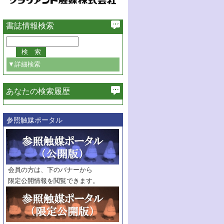
書誌情報検索
▼詳細検索
あなたの検索履歴
必ず含む
参照触媒ポータル
巻・号指定
巻
号
範囲指定
巻
号～
巻
会員の方は、下のバナーから
号
限定公開情報を閲覧できます。
触媒年鑑
年度
記事種別
マーク：
マークあり