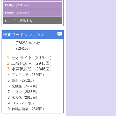
3号 CO
の排出削減および有効活用のた
タリゼーション
2
3号 特殊反応場を利用した触媒的分子変
る非貴金属触媒の研究動向
線を利用した触媒解析技術の最先端
1号 物質移動制御に着目した触媒プロセ
▼60巻（2018年）
4号 格子酸素・格子酸素欠陥を利用した
めの触媒技術
換反応
2号 機能化学品製造に資するクリーンな
ス開発
5号 ゼオライトの合成と応用における研
5号 単原子触媒
触媒反応
1号 固体酸触媒の最新の研究動向
▼59巻（2017年）
触媒的酸化反応
4号 若手による情報発信企画～とびたて
4号 多孔質材料を用いた触媒の新展開
究動向
2号 CO
フリー水素サプライチェーンに
2
6号 参照触媒委員会からのお知らせ
5号 生体触媒によるエネルギー変換反応
2号 二酸化炭素からの有用化学品合成
1号 いたるところに，触媒
▼…さらに表示する
若き触媒の研究者たち～（1）
3号 水処理のための触媒化学
5号 情報学的手法を用いた触媒開発
6号 ヘテロ接合界面
関わる触媒開発動向
B号 第133回触媒討論会（2023年）
6号 窒素とリンの循環のための触媒・機
3号 ナノ粒子・クラスター触媒の最前線
2号 機能性材料の局所構造解析のための
5号 若手による情報発信企画～とびたて
▼58巻（2016年）
4号 光触媒を用いた水分解の最新の研究
6号 カーボンニュートラルに向けた電解
B号 第135回触媒討論会（2025年）
3号 精密高分子合成に関する最近の研究
能性材料
最先端技術
検索ワードランキング
4号 60周年記念企画
若き触媒の研究者たち～（2）
動向
技術
1号 ユニークな構造の高分子を生み出す触
▼57巻（2015年）
動向
B号 第131回触媒討論会（2023年）
3号 無機分離膜材料の開発と触媒反応プ
5号 進化するゼオライト合成技術
6号 石油のノーブル・ユースを志向した
媒技術
(27823件/のべ数：
5号 次世代の触媒プロセスを支えるマイ
B号 第127回触媒討論会（2021年・オン
1号 水素キャリアにかかわる触媒技術の新
4号 バイオマス化成品製造のための触媒
▼56巻（2014年）
ロセスへの適用
触媒技術
7824136）
クロ波
6号 非貴金属系触媒における電気化学的
ライン開催(Zoom)のみ）
2号 リグニンからの化成品製造に向けた触
展開
技術
1号 特殊環境場を利用した材料合成
▼55巻（2013年）
4号 触媒研究における計算科学の利用
酸素還元反応
B号 第129回触媒討論会（2022年・京都
媒技術
6号 メタン転換技術の最新動向
ゼオライト（3070回）
2号 石油精製用触媒の最近の進展
5号 固体触媒による含窒素有機化合物変
2号 光触媒反応機構に関する最新の研究動
1号 高耐久性燃料電池システム用触媒にお
大学：オンライン・対面開催）
▼54巻（2012年）
5号 水素のふるまいを解き明かす最先端
B号 第121回触媒討論会（2018年・東京
3号 触媒研究の最先端～とびたて若き研究
二酸化炭素（2943回）
B号 第125回触媒討論会（2020年・工学
換の最前線
3号 固体酸化物形燃料電池（SOFC）におけ
向
ける新展開
研究
大学）
1号 規則性多孔体の利用技術における最近
▼53巻（2011年）
者たち～（1）
水蒸気改質（2846回）
院大学）
るアノード触媒上での燃料直接改質技術
6号 貴金属使用量低減に向けた自動車排
3号 固体高分子形燃料電池カソード触媒の
2号 リビングラジカル重合の最近の動向
6号 低級アルカンの有効利用のための触
の進歩
アンモニア（2820回）
4号 触媒研究の最先端～とびたて若き研究
1号 金属学から見る合金触媒の新展開
▼52巻（2010年）
ガス浄化触媒の開発
4号 コアシェル構造の制御による触媒機能
開発動向
媒技術
白金（2782回）
3号 天然ガスの化学工業的展開に関する触
2号 第109回触媒討論会
者たち～（2）
2号 第107回触媒討論会
の向上
1号 触媒の劣化対策と長寿命触媒開発
B号 第123回触媒討論会（2019年・大阪
▼51巻（2009年）
4号 人工光合成に向けた近年のアプローチ
光触媒（2667回）
媒技術
B号 第119回触媒討論会（2017年・首都
3号 貴金属低減技術の最新動向
5号 触媒研究の最先端～とびたて若き研究
市立大学）
3号 触媒のその場観察法の進歩（１）
5号 工業触媒およびその周辺技術の最近の
2号 第105回触媒討論会
1号 炭素材料－熱い注目を集める材料－
▼50巻（2008年）
メタン（2663回）
大学東京）
5号 未利用熱エネルギーの有効活用に貢献
4号 貴金属触媒の精密構造制御とその活用
者たち～（3）
4号 貴金属代替技術の最新動向
進歩
水素化（2616回）
4号 触媒のその場観察法の進歩（２）
3号 ナノ構造が拓く新機能
する触媒技術
2号 第103回触媒討論会
1号 触媒化学と学会のこの10年，半世紀，
▼49巻（2007年）
5号 バイオマス化成品製造のための固体触
6号 イオニクス材料と燃料電池・電解合成
5号 光触媒による物質変換反応の新展開
CO2（2567回）
6号 ナノシート
5号 不活性結合の触媒的活性化による有機
そして未来
4号 活性サイトおよびその環境の精密な設
6号 ポリオキソメタレート
3号 環境浄化用光触媒の現状と課題
媒の開発
1号 含フッ素化合物の合成と触媒
▼48巻（2006年）
の最新の研究動向
触媒討論会（2545回）
6号 グラフェン
合成
B号 第115回触媒討論会（2015年・成蹊大
計による触媒の高機能化
2号 第101回触媒討論会
B号 第113回触媒討論会（2014年・ロワジ
4号 水素社会の実現に向けた水素製造・貯
6号 ナノ空間─吸着状態解析から新機能開拓
2号 第99回触媒討論会
B号 第117回触媒討論会（2016年・大阪府
1号 固体酸触媒の最近の進歩
▼47巻（2005年）