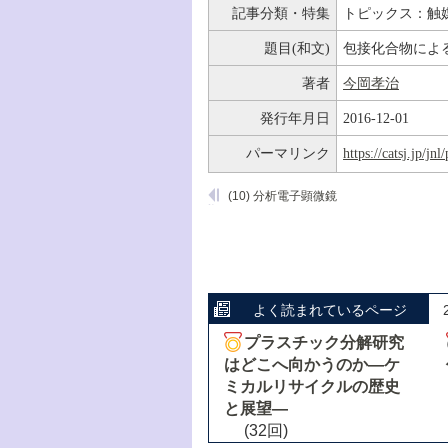
記事分類・特集
トピックス：触
題目(和文)
包接化合物によ
著者
今岡孝治
発行年月日
2016-12-01
パーマリンク
https://catsj.jp/j
(10) 分析電子顕微鏡
よく読まれているページ
プラスチック分解研究
はどこへ向かうのか―ケ
ミカルリサイクルの歴史
と展望―
(32回)