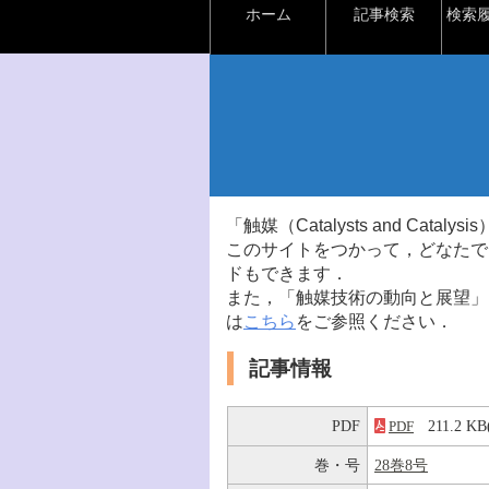
ホーム
記事検索
検索
「触媒（Catalysts and Ca
このサイトをつかって，どなたで
ドもできます．
また，「触媒技術の動向と展望」
は
こちら
をご参照ください．
記事情報
PDF
211.2 
PDF
巻・号
28巻8号