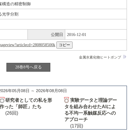
媒構造の精密制御
る光学分割
公開日
2016-12-01
nl/pageview?articlecd=2808058500k
金属水素化物ヒートポンプ
28巻8号へ戻る
2026年05月08日 ～ 2026年08月08日
研究者としての私を形
実験データと理論デー
作った「師匠」たち
タを組み合わせたAIによ
(26回)
る不均一系触媒反応への
アプローチ
(17回)