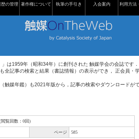
履歴の管理
著作権について
執筆の手引き
入会案内
利用方法・
talysis）」は1959年（昭和34年）に創刊された 触媒学会の会誌です．
も全記事の検索と結果（書誌情報）の表示ができ， 正会員・
（触媒年鑑）も2021年版から，記事の検索やダウンロードが
KB(閲覧回数：0回)
ページ
585