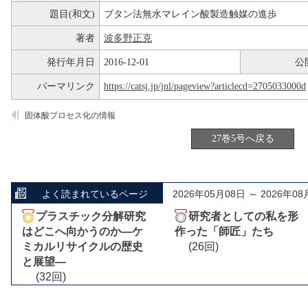
題目(和文)
ブタン法無水マレイン酸製造触媒の進歩
著者
波多野正克
発行年月日
2016-12-01
公
パーマリンク
https://catsj.jp/jnl/pageview?articlecd=2705033000d
固体酸プロセス化の情報
27巻5号へ戻る
よく読まれているページ
2026年05月08日 ～ 2026年08
プラスチック分解研究
研究者としての私を形
はどこへ向かうのか―ケ
作った「師匠」たち
ミカルリサイクルの歴史
(26回)
と展望―
(32回)