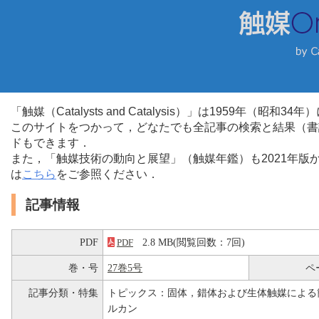
「触媒（Catalysts and Catalysis）」は1959年（昭
このサイトをつかって，どなたでも全記事の検索と結果（書
ドもできます．
また，「触媒技術の動向と展望」（触媒年鑑）も2021年
は
こちら
をご参照ください．
記事情報
PDF
2.8 MB(閲覧回数：7回)
PDF
巻・号
27巻5号
ペ
記事分類・特集
トピックス：固体，錯体および生体触媒による
ルカン