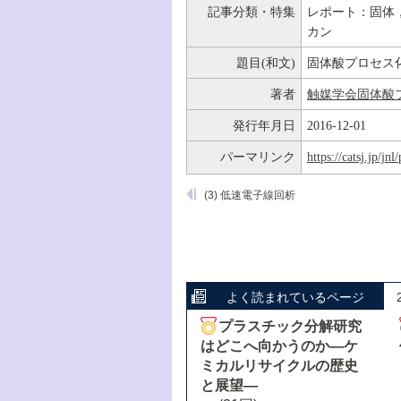
記事分類・特集
レポート：固体
カン
題目(和文)
固体酸プロセス
著者
触媒学会固体酸
発行年月日
2016-12-01
パーマリンク
https://catsj.jp/j
(3) 低速電子線回析
よく読まれているページ
プラスチック分解研究
はどこへ向かうのか―ケ
ミカルリサイクルの歴史
と展望―