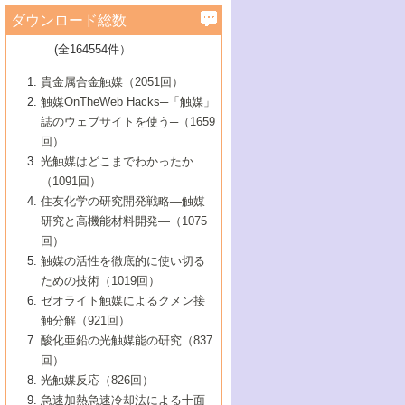
学）
7号 水素を利用する化成品合成の新潮流
6号 新しい固体酸触媒技術
5号 触媒を有効に使うための技術
ールホテル豊橋）
蔵技術の進歩
まで─
3号 メソポーラス物質の新展開
立大学）
3号 実用的ファインケミカル合成プロセス
ダウンロード総数
2号 第97回触媒討論会
1号 最近の触媒担体とその効果
▼46巻（2004年）
7号 ゼオライト合成における最近の進歩
6号 第106回触媒討論会
5号 CO
が関わる触媒・材料
B号 第111回触媒討論会（2013年・関西大
4号 錯体を利用したユニークな表面構造の
を実現する触媒
2
3号 リビング重合触媒の最近の展開
2号 第95回触媒討論会
(全164554件）
1号 部分酸化反応触媒の最前線
▼45巻（2003年）
学）
構築と機能
7号 有機分子触媒による精密有機合成
4号 バイオマス活用のための技術開発
6号 第104回触媒討論会
4号 今後の液体燃料を支える触媒技術
3号 化成品を合成するゼオライト触媒
2号 第93回触媒討論会
1号 なぜこの触媒が良いのか？
▼44巻（2002年）
貴金属合金触媒（2051回）
5号 若手会員による触媒研究の未来展望1：
8号 高機能化ポリオレフィンに向けた重合
5号 こんな物質，あんな物質―新たな触媒
7号 持続可能社会実現のための触媒および
5号 水素製造・貯蔵のための触媒技術の新
4号 水分解用光触媒材料
3号 特殊エネルギー場の触媒反応
触媒OnTheWeb Hacks─「触媒」
企業編
2号 第91回触媒討論会
触媒の最近の進展
1号 高次制御された触媒の化学
▼43巻（2001年）
の可能性―
触媒関連技術
しい展開
誌のウェブサイトを使う─（1659
5号 時間分解分光の進歩と応用
4号 生体内における金属の触媒作用
6号 第102回触媒討論会
3号 最近の自動車排ガス処理技術
2号 第89回触媒討論会
1号 グリーンケミストリーと触媒
▼42巻（2000年）
6号 第100回触媒討論会
8号 未来を拓く金属錯体
回）
6号 第98回触媒討論会
6号 第96回触媒討論会
5号 ファインケミカルズの展開に寄与する
7号 触媒・化学反応における計算化学の進
4号 触媒研究の現状と将来─第90回触媒討論
3号 触媒を利用した電気化学の新展開
2号 第87回触媒討論会特集号
1号 触媒反応工学の明日を拓く
▼41巻（1999年）
7号 『結晶の化学』を活かした触媒研究
光触媒はどこまでわかったか
7号 基礎化学品製造の触媒技術
触媒
歩
会Aから
7号 未来型金属錯体触媒開発への展望
4号 ナノ材料の調製と機能化
（1091回）
3号 生体触媒とバイオプロセス
2号 第85回触媒討論会
8号 イオン液体の応用
1号 孔、穴、あな?-特異な空間とその利用-
▼40巻（1998年）
8号 多機能型リアクター
6号 第94回触媒討論会
8号 若手研究者による触媒研究の未来展望
5号 基礎化学品製造の触媒技術
8号 超臨界流体を用いた化学プロセスの新
住友化学の研究開発戦略―触媒
5号 こんな触媒が欲しい
4号 水素製造・利用の触媒化学
3号 反応ダイナミクス
2号 第83回触媒討論会
1号 創立40周年記念・触媒化学この10年の
▼39巻（1997年）
2：大学・研究所編
展開
研究と高機能材料開発―（1075
7号 サブナノレベルでみた新しい表面現象
6号 第92回触媒討論会
6号 第90回触媒討論会
5号 触媒研究における新しい切り口：コン
進展と21世紀への提言/創立40周年記念・触
4号 超臨界流体の触媒反応への応用
3号 均一系触媒反応最前線
1号 均一系と不均一系触媒反応-その特徴と
回）
▼38巻（1996年）
8号 オレフィン重合触媒の新たな展
7号 基礎化学品製造の触媒技術
ビナトリアルケミストリー
媒学会この10年の歩みとこれから/創立40周
7号 触媒研究と学術雑誌/情報
5号 触媒のおもしろさをどのように伝える
接点
触媒の活性を徹底的に使い切る
4号 実用炭素材料の新展開
1号 触媒の構造と触媒作用/C1化学を中心と
▼37巻（1995年）
年記念・記録は語る
8号 資源の循環と触媒技術
6号 第88回触媒討論会特集号
か
ための技術（1019回）
8号 若い世代からみた触媒化学の現状と未
2号 第79回触媒討論会
5号 研究の方法論を考える
する21世紀への触媒
1号 ファインケミカルズと固体触媒
▼36巻（1994年）
2号 第81回触媒討論会
ゼオライト触媒によるクメン接
来
7号 企業における触媒研究のブレークスル
6号 第86回触媒討論会
3号 最新NO除去触媒の実用化研究
6号 第84回触媒討論会
2号 第77回触媒討論会
2号 第75回触媒討論会
触分解（921回）
1号 電気化学と触媒
▼35巻（1993年）
ー
3号 計算機触媒化学へのさそい
7号 水素化精製触媒の新しい展開
4号 新しい反応場を目指した触媒調製
7号 機能性金属材料と触媒
3号 オリンピックメダル:金・銀・銅はどん
酸化亜鉛の光触媒能の研究（837
3号 希土類を利用した触媒
2号 第73回触媒討論会
8号 この材料を触媒として使ってみません
4号 触媒劣化の制御と予測
1号 工業触媒開発マニュアル―探索から工
▼34巻（1992年）
8号 新しい反応性と機能性を目指した金属
な触媒作用を示すか
回）
5号 反応・分離技術の新しい展開
8号 触媒研究へのNMRの応用と展望
か？
業化まで
4号 触媒とリサイクル
3号 C4化学の展開
5号 最新の実用プロセスと触媒
クラスタ-化学
1号 インパクトを与えたこの研究
▼33巻（1991年）
光触媒反応（826回）
4号 触媒作用における機能の複合化
6号 第80回触媒討論会
2号 第71回触媒討論会
5号 エネルギー変換触媒
4号 《通常号》
6号 第82回触媒討論会
急速加熱急速冷却法による十面
2号 第69回触媒討論会
1号 触媒プロセス開発マニュアル―探索か
▼32巻（1990年）