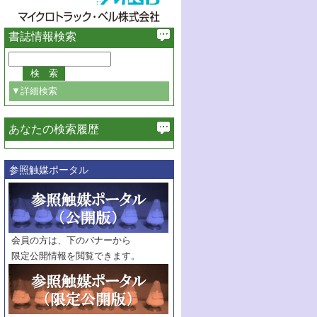
書誌情報検索
▼詳細検索
あなたの検索履歴
必ず含む
参照触媒ポータル
巻・号指定
巻
号
範囲指定
巻
号～
巻
会員の方は、下のバナーから
号
限定公開情報を閲覧できます。
触媒年鑑
年度
記事種別
マーク：
マークあり