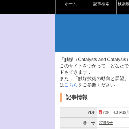
ホーム
記事検索
検索
「触媒（Catalysts and Ca
このサイトをつかって，どなたで
ドもできます．
また，「触媒技術の動向と展望」
は
こちら
をご参照ください．
記事情報
PDF
4.3 M
PDF
巻・号
27巻5号