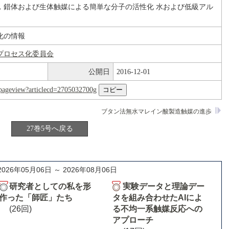
，錯体および生体触媒による簡単な分子の活性化 水および低級アル
化の情報
プロセス化委員会
公開日
2016-12-01
nl/pageview?articlecd=2705032700g
ブタン法無水マレイン酸製造触媒の進歩
27巻5号へ戻る
2026年05月06日 ～ 2026年08月06日
研究者としての私を形
実験データと理論デー
作った「師匠」たち
タを組み合わせたAIによ
(26回)
る不均一系触媒反応への
アプローチ