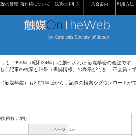
履歴の管理
著作権について
執筆の手引き
入会案内
利用方法・
talysis）」は1959年（昭和34年）に創刊された 触媒学会の会誌です．
も全記事の検索と結果（書誌情報）の表示ができ， 正会員・
（触媒年鑑）も2021年版から，記事の検索やダウンロードが
B(閲覧回数：2回)
ページ
327