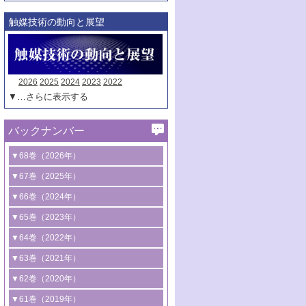
触媒技術の動向と展望
2026
2025
2024
2023
2022
▼…さらに表示する
バックナンバー
▼68巻（2026年）
1号 過酸化水素合成に関する研究動向
▼67巻（2025年）
2号 コンピューター技術により加速する
1号 CO
水素化によるグリーン燃料/グリ
▼66巻（2024年）
2
触媒開発
ーンケミカル製造
1号 低次元ナノ構造を有する触媒材料
▼65巻（2023年）
3号 有機分子変換やCO
資源化のための
2
2号 水素製造のための水分解技術に関す
2号 規制反応場を活用した固体触媒研究
1号 炭素が関わる触媒機能
▼64巻（2022年）
光触媒に関する最近の研究
る最近の研究
の新展開
2号 プラスチックケミカルリサイクルの
1号 合成ガス製造とCOを用いるケミカル
▼63巻（2021年）
B号 第137回触媒討論会（2026年）
3号 オレフィン系樹脂の精密合成に関す
3号 未踏分子変換を目指した酸化触媒プ
ための触媒技術
ズ合成の最新動向
1号 金触媒の新展開
▼62巻（2020年）
る最新技術
ロセスの最前線
3号 非酸化物系金属化合物を基盤とした
2号 化学品合成のための合金触媒開発
2号 ペロブスカイト
1号 触媒設計を拓く欠陥構造のキャラク
▼61巻（2019年）
4号 アルコール類の効率的変換を実現す
4号 シンクロトロン放射光および中性子
触媒材料の開発