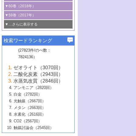
3号 CO
の排出削減および有効活用のた
タリゼーション
2
3号 特殊反応場を利用した触媒的分子変
る非貴金属触媒の研究動向
線を利用した触媒解析技術の最先端
1号 物質移動制御に着目した触媒プロセ
▼60巻（2018年）
4号 格子酸素・格子酸素欠陥を利用した
めの触媒技術
換反応
2号 機能化学品製造に資するクリーンな
ス開発
5号 ゼオライトの合成と応用における研
5号 単原子触媒
触媒反応
1号 固体酸触媒の最新の研究動向
▼59巻（2017年）
触媒的酸化反応
4号 若手による情報発信企画～とびたて
4号 多孔質材料を用いた触媒の新展開
究動向
2号 CO
フリー水素サプライチェーンに
2
6号 参照触媒委員会からのお知らせ
5号 生体触媒によるエネルギー変換反応
2号 二酸化炭素からの有用化学品合成
1号 いたるところに，触媒
▼…さらに表示する
若き触媒の研究者たち～（1）
3号 水処理のための触媒化学
5号 情報学的手法を用いた触媒開発
6号 ヘテロ接合界面
関わる触媒開発動向
B号 第133回触媒討論会（2023年）
6号 窒素とリンの循環のための触媒・機
3号 ナノ粒子・クラスター触媒の最前線
2号 機能性材料の局所構造解析のための
5号 若手による情報発信企画～とびたて
▼58巻（2016年）
4号 光触媒を用いた水分解の最新の研究
6号 カーボンニュートラルに向けた電解
B号 第135回触媒討論会（2025年）
3号 精密高分子合成に関する最近の研究
能性材料
最先端技術
検索ワードランキング
4号 60周年記念企画
若き触媒の研究者たち～（2）
動向
技術
1号 ユニークな構造の高分子を生み出す触
▼57巻（2015年）
動向
B号 第131回触媒討論会（2023年）
3号 無機分離膜材料の開発と触媒反応プ
5号 進化するゼオライト合成技術
6号 石油のノーブル・ユースを志向した
媒技術
(27823件/のべ数：
5号 次世代の触媒プロセスを支えるマイ
B号 第127回触媒討論会（2021年・オン
1号 水素キャリアにかかわる触媒技術の新
4号 バイオマス化成品製造のための触媒
▼56巻（2014年）
ロセスへの適用
触媒技術
7824136）
クロ波
6号 非貴金属系触媒における電気化学的
ライン開催(Zoom)のみ）
2号 リグニンからの化成品製造に向けた触
展開
技術
1号 特殊環境場を利用した材料合成
▼55巻（2013年）
4号 触媒研究における計算科学の利用
酸素還元反応
B号 第129回触媒討論会（2022年・京都
媒技術
6号 メタン転換技術の最新動向
ゼオライト（3070回）
2号 石油精製用触媒の最近の進展
5号 固体触媒による含窒素有機化合物変
2号 光触媒反応機構に関する最新の研究動
1号 高耐久性燃料電池システム用触媒にお
大学：オンライン・対面開催）
▼54巻（2012年）
5号 水素のふるまいを解き明かす最先端
B号 第121回触媒討論会（2018年・東京
3号 触媒研究の最先端～とびたて若き研究
二酸化炭素（2943回）
B号 第125回触媒討論会（2020年・工学
換の最前線
3号 固体酸化物形燃料電池（SOFC）におけ
向
ける新展開
研究
大学）
1号 規則性多孔体の利用技術における最近
▼53巻（2011年）
者たち～（1）
水蒸気改質（2846回）
院大学）
るアノード触媒上での燃料直接改質技術
6号 貴金属使用量低減に向けた自動車排
3号 固体高分子形燃料電池カソード触媒の
2号 リビングラジカル重合の最近の動向
6号 低級アルカンの有効利用のための触
の進歩
アンモニア（2820回）
4号 触媒研究の最先端～とびたて若き研究
1号 金属学から見る合金触媒の新展開
▼52巻（2010年）
ガス浄化触媒の開発
4号 コアシェル構造の制御による触媒機能
開発動向
媒技術
白金（2782回）
3号 天然ガスの化学工業的展開に関する触
2号 第109回触媒討論会
者たち～（2）
2号 第107回触媒討論会
の向上
1号 触媒の劣化対策と長寿命触媒開発
B号 第123回触媒討論会（2019年・大阪
▼51巻（2009年）
4号 人工光合成に向けた近年のアプローチ
光触媒（2667回）
媒技術
B号 第119回触媒討論会（2017年・首都
3号 貴金属低減技術の最新動向
5号 触媒研究の最先端～とびたて若き研究
市立大学）
3号 触媒のその場観察法の進歩（１）
5号 工業触媒およびその周辺技術の最近の
2号 第105回触媒討論会
1号 炭素材料－熱い注目を集める材料－
▼50巻（2008年）
メタン（2663回）
大学東京）
5号 未利用熱エネルギーの有効活用に貢献
4号 貴金属触媒の精密構造制御とその活用
者たち～（3）
4号 貴金属代替技術の最新動向
進歩
水素化（2616回）
4号 触媒のその場観察法の進歩（２）
3号 ナノ構造が拓く新機能
する触媒技術
2号 第103回触媒討論会
1号 触媒化学と学会のこの10年，半世紀，
▼49巻（2007年）
5号 バイオマス化成品製造のための固体触
6号 イオニクス材料と燃料電池・電解合成
5号 光触媒による物質変換反応の新展開
CO2（2567回）
6号 ナノシート
5号 不活性結合の触媒的活性化による有機
そして未来
4号 活性サイトおよびその環境の精密な設
6号 ポリオキソメタレート
3号 環境浄化用光触媒の現状と課題
媒の開発
1号 含フッ素化合物の合成と触媒
▼48巻（2006年）
の最新の研究動向
触媒討論会（2545回）
6号 グラフェン
合成
B号 第115回触媒討論会（2015年・成蹊大
計による触媒の高機能化
2号 第101回触媒討論会
B号 第113回触媒討論会（2014年・ロワジ
4号 水素社会の実現に向けた水素製造・貯
6号 ナノ空間─吸着状態解析から新機能開拓
2号 第99回触媒討論会
B号 第117回触媒討論会（2016年・大阪府
1号 固体酸触媒の最近の進歩
▼47巻（2005年）