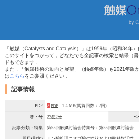
「触媒（Catalysts and Catalysis）」は1959年（昭
このサイトをつかって，どなたでも全記事の検索と結果（書
ドもできます．
また，「触媒技術の動向と展望」（触媒年鑑）も2021年
は
こちら
をご参照ください．
記事情報
PDF
1.4 MB(閲覧回数：2回)
PDF
巻・号
27巻2号
ペ
記事分類・特集
第55回触媒討論会特集号：第55回触媒討論会
題目(和文)
リン酸処理ニオブ酸の性状および酸触媒活性