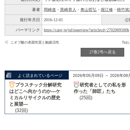
著者
岡崎進
・
黒崎章人
・
奥山哲弘
・
堀江修
・
植竹篤
発行年月日
2016-12-01
公
パーマリンク
https://catsj.jp/jnl/pageview?articlecd=2702009500h
ニオブ酸の表面性質と触媒活性
27巻2号へ戻る
よく読まれているページ
2026年05月09日 ～ 2026年08
プラスチック分解研究
研究者としての私を形
はどこへ向かうのか―ケ
作った「師匠」たち
ミカルリサイクルの歴史
(25回)
と展望―
(32回)