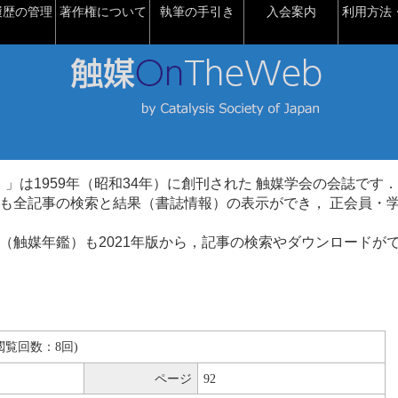
履歴の管理
著作権について
執筆の手引き
入会案内
利用方法・
talysis）」は1959年（昭和34年）に創刊された 触媒学会の会誌です．
も全記事の検索と結果（書誌情報）の表示ができ， 正会員・
（触媒年鑑）も2021年版から，記事の検索やダウンロードが
B(閲覧回数：8回)
ページ
92