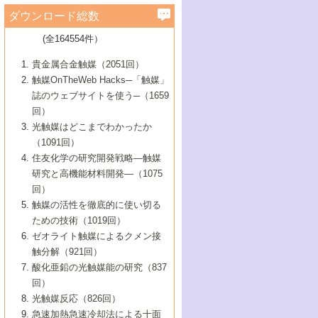
学）
7号 水素を利用する化成品合成の新潮流
6号 新しい固体酸触媒技術
5号 触媒を有効に使うための技術
ールホテル豊橋）
蔵技術の進歩
まで─
3号 メソポーラス物質の新展開
立大学）
3号 実用的ファインケミカル合成プロセス
ダウンロード総数
2号 第97回触媒討論会
1号 最近の触媒担体とその効果
▼46巻（2004年）
7号 ゼオライト合成における最近の進歩
6号 第106回触媒討論会
5号 CO
が関わる触媒・材料
B号 第111回触媒討論会（2013年・関西大
4号 錯体を利用したユニークな表面構造の
を実現する触媒
2
3号 リビング重合触媒の最近の展開
2号 第95回触媒討論会
(全164554件）
1号 部分酸化反応触媒の最前線
▼45巻（2003年）
学）
構築と機能
7号 有機分子触媒による精密有機合成
4号 バイオマス活用のための技術開発
6号 第104回触媒討論会
4号 今後の液体燃料を支える触媒技術
3号 化成品を合成するゼオライト触媒
2号 第93回触媒討論会
1号 なぜこの触媒が良いのか？
▼44巻（2002年）
貴金属合金触媒（2051回）
5号 若手会員による触媒研究の未来展望1：
8号 高機能化ポリオレフィンに向けた重合
5号 こんな物質，あんな物質―新たな触媒
7号 持続可能社会実現のための触媒および
5号 水素製造・貯蔵のための触媒技術の新
4号 水分解用光触媒材料
3号 特殊エネルギー場の触媒反応
触媒OnTheWeb Hacks─「触媒」
企業編
2号 第91回触媒討論会
触媒の最近の進展
1号 高次制御された触媒の化学
▼43巻（2001年）
の可能性―
触媒関連技術
しい展開
誌のウェブサイトを使う─（1659
5号 時間分解分光の進歩と応用
4号 生体内における金属の触媒作用
6号 第102回触媒討論会
3号 最近の自動車排ガス処理技術
2号 第89回触媒討論会
1号 グリーンケミストリーと触媒
▼42巻（2000年）
6号 第100回触媒討論会
8号 未来を拓く金属錯体
回）
6号 第98回触媒討論会
6号 第96回触媒討論会
5号 ファインケミカルズの展開に寄与する
7号 触媒・化学反応における計算化学の進
4号 触媒研究の現状と将来─第90回触媒討論
3号 触媒を利用した電気化学の新展開
2号 第87回触媒討論会特集号
1号 触媒反応工学の明日を拓く
▼41巻（1999年）
7号 『結晶の化学』を活かした触媒研究
光触媒はどこまでわかったか
7号 基礎化学品製造の触媒技術
触媒
歩
会Aから
7号 未来型金属錯体触媒開発への展望
4号 ナノ材料の調製と機能化
（1091回）
3号 生体触媒とバイオプロセス
2号 第85回触媒討論会
8号 イオン液体の応用
1号 孔、穴、あな?-特異な空間とその利用-
▼40巻（1998年）
8号 多機能型リアクター
6号 第94回触媒討論会
8号 若手研究者による触媒研究の未来展望
5号 基礎化学品製造の触媒技術
8号 超臨界流体を用いた化学プロセスの新
住友化学の研究開発戦略―触媒
5号 こんな触媒が欲しい
4号 水素製造・利用の触媒化学
3号 反応ダイナミクス
2号 第83回触媒討論会
1号 創立40周年記念・触媒化学この10年の
▼39巻（1997年）
2：大学・研究所編
展開
研究と高機能材料開発―（1075
7号 サブナノレベルでみた新しい表面現象
6号 第92回触媒討論会
6号 第90回触媒討論会
5号 触媒研究における新しい切り口：コン
進展と21世紀への提言/創立40周年記念・触
4号 超臨界流体の触媒反応への応用
3号 均一系触媒反応最前線
1号 均一系と不均一系触媒反応-その特徴と
回）
▼38巻（1996年）
8号 オレフィン重合触媒の新たな展
7号 基礎化学品製造の触媒技術
ビナトリアルケミストリー
媒学会この10年の歩みとこれから/創立40周
7号 触媒研究と学術雑誌/情報
5号 触媒のおもしろさをどのように伝える
接点
触媒の活性を徹底的に使い切る
4号 実用炭素材料の新展開
1号 触媒の構造と触媒作用/C1化学を中心と
▼37巻（1995年）
年記念・記録は語る
8号 資源の循環と触媒技術
6号 第88回触媒討論会特集号
か
ための技術（1019回）
8号 若い世代からみた触媒化学の現状と未
2号 第79回触媒討論会
5号 研究の方法論を考える
する21世紀への触媒
1号 ファインケミカルズと固体触媒
▼36巻（1994年）
2号 第81回触媒討論会
ゼオライト触媒によるクメン接
来
7号 企業における触媒研究のブレークスル
6号 第86回触媒討論会
3号 最新NO除去触媒の実用化研究
6号 第84回触媒討論会
2号 第77回触媒討論会
2号 第75回触媒討論会
触分解（921回）
1号 電気化学と触媒
▼35巻（1993年）
ー
3号 計算機触媒化学へのさそい
7号 水素化精製触媒の新しい展開
4号 新しい反応場を目指した触媒調製
7号 機能性金属材料と触媒
3号 オリンピックメダル:金・銀・銅はどん
酸化亜鉛の光触媒能の研究（837
3号 希土類を利用した触媒
2号 第73回触媒討論会
8号 この材料を触媒として使ってみません
4号 触媒劣化の制御と予測
1号 工業触媒開発マニュアル―探索から工
▼34巻（1992年）
8号 新しい反応性と機能性を目指した金属
な触媒作用を示すか
回）
5号 反応・分離技術の新しい展開
8号 触媒研究へのNMRの応用と展望
か？
業化まで
4号 触媒とリサイクル
3号 C4化学の展開
5号 最新の実用プロセスと触媒
クラスタ-化学
1号 インパクトを与えたこの研究
▼33巻（1991年）
光触媒反応（826回）
4号 触媒作用における機能の複合化
6号 第80回触媒討論会
2号 第71回触媒討論会
5号 エネルギー変換触媒
4号 《通常号》
6号 第82回触媒討論会
急速加熱急速冷却法による十面
2号 第69回触媒討論会
1号 触媒プロセス開発マニュアル―探索か
▼32巻（1990年）