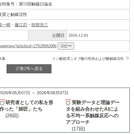
会特集号：第55回触媒討論会
性質と触媒活性
原一晴
・
藤江忍
・
田部浩三
公開日
2016-12-01
nl/pageview?articlecd=2702009200b
ZnSおよびCdS複合半導体光触媒による水素発生速度の異常促進
リン酸処理ニオブ酸の性状および酸触媒活性
27巻2号へ戻る
2026年05月07日 ～ 2026年08月07日
研究者としての私を形
実験データと理論デー
作った「師匠」たち
タを組み合わせたAIによ
(26回)
る不均一系触媒反応への
アプローチ
(17回)