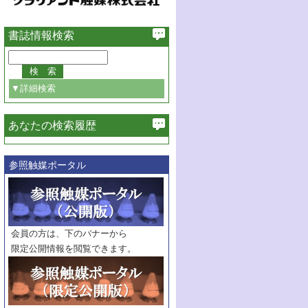
書誌情報検索
▼詳細検索
あなたの検索履歴
必ず含む
参照触媒ポータル
巻・号指定
巻
号
範囲指定
巻
号～
巻
会員の方は、下のバナーから
号
限定公開情報を閲覧できます。
触媒年鑑
年度
記事種別
マーク：
マークあり