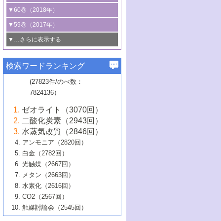
3号 CO
の排出削減および有効活用のた
タリゼーション
2
3号 特殊反応場を利用した触媒的分子変
る非貴金属触媒の研究動向
線を利用した触媒解析技術の最先端
1号 物質移動制御に着目した触媒プロセ
▼60巻（2018年）
4号 格子酸素・格子酸素欠陥を利用した
めの触媒技術
換反応
2号 機能化学品製造に資するクリーンな
ス開発
5号 ゼオライトの合成と応用における研
5号 単原子触媒
触媒反応
1号 固体酸触媒の最新の研究動向
▼59巻（2017年）
触媒的酸化反応
4号 若手による情報発信企画～とびたて
4号 多孔質材料を用いた触媒の新展開
究動向
2号 CO
フリー水素サプライチェーンに
2
6号 参照触媒委員会からのお知らせ
5号 生体触媒によるエネルギー変換反応
2号 二酸化炭素からの有用化学品合成
1号 いたるところに，触媒
▼…さらに表示する
若き触媒の研究者たち～（1）
3号 水処理のための触媒化学
5号 情報学的手法を用いた触媒開発
6号 ヘテロ接合界面
関わる触媒開発動向
B号 第133回触媒討論会（2023年）
6号 窒素とリンの循環のための触媒・機
3号 ナノ粒子・クラスター触媒の最前線
2号 機能性材料の局所構造解析のための
5号 若手による情報発信企画～とびたて
▼58巻（2016年）
4号 光触媒を用いた水分解の最新の研究
6号 カーボンニュートラルに向けた電解
B号 第135回触媒討論会（2025年）
3号 精密高分子合成に関する最近の研究
能性材料
最先端技術
検索ワードランキング
4号 60周年記念企画
若き触媒の研究者たち～（2）
動向
技術
1号 ユニークな構造の高分子を生み出す触
▼57巻（2015年）
動向
B号 第131回触媒討論会（2023年）
3号 無機分離膜材料の開発と触媒反応プ
5号 進化するゼオライト合成技術
6号 石油のノーブル・ユースを志向した
媒技術
(27823件/のべ数：
5号 次世代の触媒プロセスを支えるマイ
B号 第127回触媒討論会（2021年・オン
1号 水素キャリアにかかわる触媒技術の新
4号 バイオマス化成品製造のための触媒
▼56巻（2014年）
ロセスへの適用
触媒技術
7824136）
クロ波
6号 非貴金属系触媒における電気化学的
ライン開催(Zoom)のみ）
2号 リグニンからの化成品製造に向けた触
展開
技術
1号 特殊環境場を利用した材料合成
▼55巻（2013年）
4号 触媒研究における計算科学の利用
酸素還元反応
B号 第129回触媒討論会（2022年・京都
媒技術
6号 メタン転換技術の最新動向
ゼオライト（3070回）
2号 石油精製用触媒の最近の進展
5号 固体触媒による含窒素有機化合物変
2号 光触媒反応機構に関する最新の研究動
1号 高耐久性燃料電池システム用触媒にお
大学：オンライン・対面開催）
▼54巻（2012年）
5号 水素のふるまいを解き明かす最先端
B号 第121回触媒討論会（2018年・東京
3号 触媒研究の最先端～とびたて若き研究
二酸化炭素（2943回）
B号 第125回触媒討論会（2020年・工学
換の最前線
3号 固体酸化物形燃料電池（SOFC）におけ
向
ける新展開
研究
大学）
1号 規則性多孔体の利用技術における最近
▼53巻（2011年）
者たち～（1）
水蒸気改質（2846回）
院大学）
るアノード触媒上での燃料直接改質技術
6号 貴金属使用量低減に向けた自動車排
3号 固体高分子形燃料電池カソード触媒の
2号 リビングラジカル重合の最近の動向
6号 低級アルカンの有効利用のための触
の進歩
アンモニア（2820回）
4号 触媒研究の最先端～とびたて若き研究
1号 金属学から見る合金触媒の新展開
▼52巻（2010年）
ガス浄化触媒の開発
4号 コアシェル構造の制御による触媒機能
開発動向
媒技術
白金（2782回）
3号 天然ガスの化学工業的展開に関する触
2号 第109回触媒討論会
者たち～（2）
2号 第107回触媒討論会
の向上
1号 触媒の劣化対策と長寿命触媒開発
B号 第123回触媒討論会（2019年・大阪
▼51巻（2009年）
4号 人工光合成に向けた近年のアプローチ
光触媒（2667回）
媒技術
B号 第119回触媒討論会（2017年・首都
3号 貴金属低減技術の最新動向
5号 触媒研究の最先端～とびたて若き研究
市立大学）
3号 触媒のその場観察法の進歩（１）
5号 工業触媒およびその周辺技術の最近の
2号 第105回触媒討論会
1号 炭素材料－熱い注目を集める材料－
▼50巻（2008年）
メタン（2663回）
大学東京）
5号 未利用熱エネルギーの有効活用に貢献
4号 貴金属触媒の精密構造制御とその活用
者たち～（3）
4号 貴金属代替技術の最新動向
進歩
水素化（2616回）
4号 触媒のその場観察法の進歩（２）
3号 ナノ構造が拓く新機能
する触媒技術
2号 第103回触媒討論会
1号 触媒化学と学会のこの10年，半世紀，
▼49巻（2007年）
5号 バイオマス化成品製造のための固体触
6号 イオニクス材料と燃料電池・電解合成
5号 光触媒による物質変換反応の新展開
CO2（2567回）
6号 ナノシート
5号 不活性結合の触媒的活性化による有機
そして未来
4号 活性サイトおよびその環境の精密な設
6号 ポリオキソメタレート
3号 環境浄化用光触媒の現状と課題
媒の開発
1号 含フッ素化合物の合成と触媒
▼48巻（2006年）
の最新の研究動向
触媒討論会（2545回）
6号 グラフェン
合成
B号 第115回触媒討論会（2015年・成蹊大
計による触媒の高機能化
2号 第101回触媒討論会
B号 第113回触媒討論会（2014年・ロワジ
4号 水素社会の実現に向けた水素製造・貯
6号 ナノ空間─吸着状態解析から新機能開拓
2号 第99回触媒討論会
B号 第117回触媒討論会（2016年・大阪府
1号 固体酸触媒の最近の進歩
▼47巻（2005年）