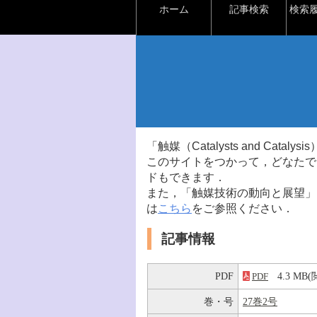
ホーム
記事検索
検索
「触媒（Catalysts and Ca
このサイトをつかって，どなたで
ドもできます．
また，「触媒技術の動向と展望」
は
こちら
をご参照ください．
記事情報
PDF
4.3 M
PDF
巻・号
27巻2号