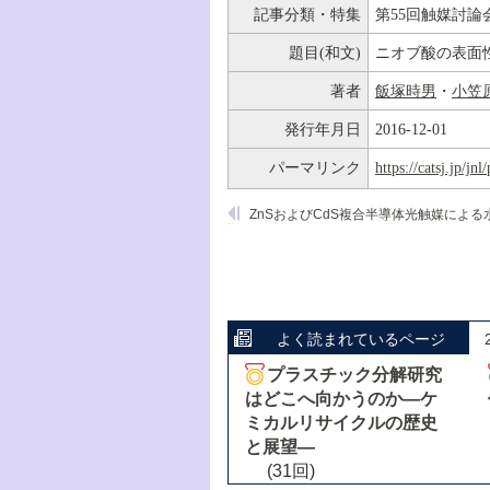
記事分類・特集
第55回触媒討論
題目(和文)
ニオブ酸の表面
著者
飯塚時男
・
小笠
発行年月日
2016-12-01
パーマリンク
https://catsj.jp/j
よく読まれているページ
プラスチック分解研究
はどこへ向かうのか―ケ
ミカルリサイクルの歴史
と展望―
(31回)