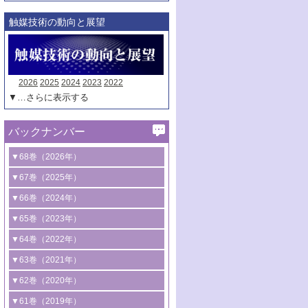
触媒技術の動向と展望
2026
2025
2024
2023
2022
▼…さらに表示する
バックナンバー
▼68巻（2026年）
1号 過酸化水素合成に関する研究動向
▼67巻（2025年）
2号 コンピューター技術により加速する
1号 CO
水素化によるグリーン燃料/グリ
▼66巻（2024年）
2
触媒開発
ーンケミカル製造
1号 低次元ナノ構造を有する触媒材料
▼65巻（2023年）
3号 有機分子変換やCO
資源化のための
2
2号 水素製造のための水分解技術に関す
2号 規制反応場を活用した固体触媒研究
1号 炭素が関わる触媒機能
▼64巻（2022年）
光触媒に関する最近の研究
る最近の研究
の新展開
2号 プラスチックケミカルリサイクルの
1号 合成ガス製造とCOを用いるケミカル
▼63巻（2021年）
B号 第137回触媒討論会（2026年）
3号 オレフィン系樹脂の精密合成に関す
3号 未踏分子変換を目指した酸化触媒プ
ための触媒技術
ズ合成の最新動向
1号 金触媒の新展開
▼62巻（2020年）
る最新技術
ロセスの最前線
3号 非酸化物系金属化合物を基盤とした
2号 化学品合成のための合金触媒開発
2号 ペロブスカイト
1号 触媒設計を拓く欠陥構造のキャラク
▼61巻（2019年）
4号 アルコール類の効率的変換を実現す
4号 シンクロトロン放射光および中性子
触媒材料の開発