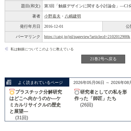
題目(和文)
第3回「触媒デザインに関する小討論会」―C1
著者
小野嘉夫
・
八嶋建明
発行年月日
2016-12-01
公
パーマリンク
https://catsj.jp/jnl/pageview?articlecd=2102012900k
私は触媒についてこのように教えている
21巻2号へ戻る
よく読まれているページ
2026年05月06日 ～ 2026年08
プラスチック分解研究
研究者としての私を形
はどこへ向かうのか―ケ
作った「師匠」たち
ミカルリサイクルの歴史
(26回)
と展望―
(31回)