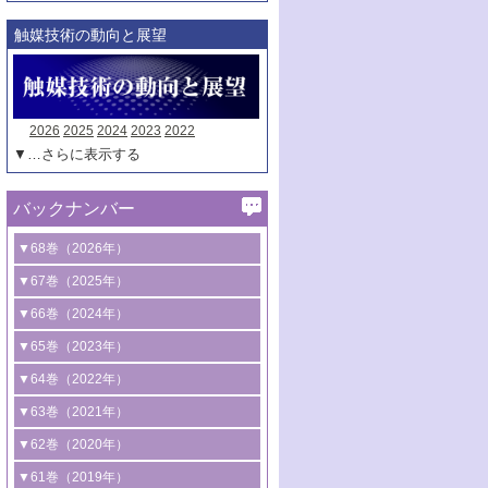
触媒技術の動向と展望
2026
2025
2024
2023
2022
▼…さらに表示する
バックナンバー
▼68巻（2026年）
1号 過酸化水素合成に関する研究動向
▼67巻（2025年）
2号 コンピューター技術により加速する
1号 CO
水素化によるグリーン燃料/グリ
▼66巻（2024年）
2
触媒開発
ーンケミカル製造
1号 低次元ナノ構造を有する触媒材料
▼65巻（2023年）
3号 有機分子変換やCO
資源化のための
2
2号 水素製造のための水分解技術に関す
2号 規制反応場を活用した固体触媒研究
1号 炭素が関わる触媒機能
▼64巻（2022年）
光触媒に関する最近の研究
る最近の研究
の新展開
2号 プラスチックケミカルリサイクルの
1号 合成ガス製造とCOを用いるケミカル
▼63巻（2021年）
B号 第137回触媒討論会（2026年）
3号 オレフィン系樹脂の精密合成に関す
3号 未踏分子変換を目指した酸化触媒プ
ための触媒技術
ズ合成の最新動向
1号 金触媒の新展開
▼62巻（2020年）
る最新技術
ロセスの最前線
3号 非酸化物系金属化合物を基盤とした
2号 化学品合成のための合金触媒開発
2号 ペロブスカイト
1号 触媒設計を拓く欠陥構造のキャラク
▼61巻（2019年）
4号 アルコール類の効率的変換を実現す
4号 シンクロトロン放射光および中性子
触媒材料の開発