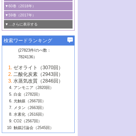
3号 CO
の排出削減および有効活用のた
タリゼーション
2
3号 特殊反応場を利用した触媒的分子変
る非貴金属触媒の研究動向
線を利用した触媒解析技術の最先端
1号 物質移動制御に着目した触媒プロセ
▼60巻（2018年）
4号 格子酸素・格子酸素欠陥を利用した
めの触媒技術
換反応
2号 機能化学品製造に資するクリーンな
ス開発
5号 ゼオライトの合成と応用における研
5号 単原子触媒
触媒反応
1号 固体酸触媒の最新の研究動向
▼59巻（2017年）
触媒的酸化反応
4号 若手による情報発信企画～とびたて
4号 多孔質材料を用いた触媒の新展開
究動向
2号 CO
フリー水素サプライチェーンに
2
6号 参照触媒委員会からのお知らせ
5号 生体触媒によるエネルギー変換反応
2号 二酸化炭素からの有用化学品合成
1号 いたるところに，触媒
▼…さらに表示する
若き触媒の研究者たち～（1）
3号 水処理のための触媒化学
5号 情報学的手法を用いた触媒開発
6号 ヘテロ接合界面
関わる触媒開発動向
B号 第133回触媒討論会（2023年）
6号 窒素とリンの循環のための触媒・機
3号 ナノ粒子・クラスター触媒の最前線
2号 機能性材料の局所構造解析のための
5号 若手による情報発信企画～とびたて
▼58巻（2016年）
4号 光触媒を用いた水分解の最新の研究
6号 カーボンニュートラルに向けた電解
B号 第135回触媒討論会（2025年）
3号 精密高分子合成に関する最近の研究
能性材料
最先端技術
検索ワードランキング
4号 60周年記念企画
若き触媒の研究者たち～（2）
動向
技術
1号 ユニークな構造の高分子を生み出す触
▼57巻（2015年）
動向
B号 第131回触媒討論会（2023年）
3号 無機分離膜材料の開発と触媒反応プ
5号 進化するゼオライト合成技術
6号 石油のノーブル・ユースを志向した
媒技術
(27823件/のべ数：
5号 次世代の触媒プロセスを支えるマイ
B号 第127回触媒討論会（2021年・オン
1号 水素キャリアにかかわる触媒技術の新
4号 バイオマス化成品製造のための触媒
▼56巻（2014年）
ロセスへの適用
触媒技術
7824136）
クロ波
6号 非貴金属系触媒における電気化学的
ライン開催(Zoom)のみ）
2号 リグニンからの化成品製造に向けた触
展開
技術
1号 特殊環境場を利用した材料合成
▼55巻（2013年）
4号 触媒研究における計算科学の利用
酸素還元反応
B号 第129回触媒討論会（2022年・京都
媒技術
6号 メタン転換技術の最新動向
ゼオライト（3070回）
2号 石油精製用触媒の最近の進展
5号 固体触媒による含窒素有機化合物変
2号 光触媒反応機構に関する最新の研究動
1号 高耐久性燃料電池システム用触媒にお
大学：オンライン・対面開催）
▼54巻（2012年）
5号 水素のふるまいを解き明かす最先端
B号 第121回触媒討論会（2018年・東京
3号 触媒研究の最先端～とびたて若き研究
二酸化炭素（2943回）
B号 第125回触媒討論会（2020年・工学
換の最前線
3号 固体酸化物形燃料電池（SOFC）におけ
向
ける新展開
研究
大学）
1号 規則性多孔体の利用技術における最近
▼53巻（2011年）
者たち～（1）
水蒸気改質（2846回）
院大学）
るアノード触媒上での燃料直接改質技術
6号 貴金属使用量低減に向けた自動車排
3号 固体高分子形燃料電池カソード触媒の
2号 リビングラジカル重合の最近の動向
6号 低級アルカンの有効利用のための触
の進歩
アンモニア（2820回）
4号 触媒研究の最先端～とびたて若き研究
1号 金属学から見る合金触媒の新展開
▼52巻（2010年）
ガス浄化触媒の開発
4号 コアシェル構造の制御による触媒機能
開発動向
媒技術
白金（2782回）
3号 天然ガスの化学工業的展開に関する触
2号 第109回触媒討論会
者たち～（2）
2号 第107回触媒討論会
の向上
1号 触媒の劣化対策と長寿命触媒開発
B号 第123回触媒討論会（2019年・大阪
▼51巻（2009年）
4号 人工光合成に向けた近年のアプローチ
光触媒（2667回）
媒技術
B号 第119回触媒討論会（2017年・首都
3号 貴金属低減技術の最新動向
5号 触媒研究の最先端～とびたて若き研究
市立大学）
3号 触媒のその場観察法の進歩（１）
5号 工業触媒およびその周辺技術の最近の
2号 第105回触媒討論会
1号 炭素材料－熱い注目を集める材料－
▼50巻（2008年）
メタン（2663回）
大学東京）
5号 未利用熱エネルギーの有効活用に貢献
4号 貴金属触媒の精密構造制御とその活用
者たち～（3）
4号 貴金属代替技術の最新動向
進歩
水素化（2616回）
4号 触媒のその場観察法の進歩（２）
3号 ナノ構造が拓く新機能
する触媒技術
2号 第103回触媒討論会
1号 触媒化学と学会のこの10年，半世紀，
▼49巻（2007年）
5号 バイオマス化成品製造のための固体触
6号 イオニクス材料と燃料電池・電解合成
5号 光触媒による物質変換反応の新展開
CO2（2567回）
6号 ナノシート
5号 不活性結合の触媒的活性化による有機
そして未来
4号 活性サイトおよびその環境の精密な設
6号 ポリオキソメタレート
3号 環境浄化用光触媒の現状と課題
媒の開発
1号 含フッ素化合物の合成と触媒
▼48巻（2006年）
の最新の研究動向
触媒討論会（2545回）
6号 グラフェン
合成
B号 第115回触媒討論会（2015年・成蹊大
計による触媒の高機能化
2号 第101回触媒討論会
B号 第113回触媒討論会（2014年・ロワジ
4号 水素社会の実現に向けた水素製造・貯
6号 ナノ空間─吸着状態解析から新機能開拓
2号 第99回触媒討論会
B号 第117回触媒討論会（2016年・大阪府
1号 固体酸触媒の最近の進歩
▼47巻（2005年）