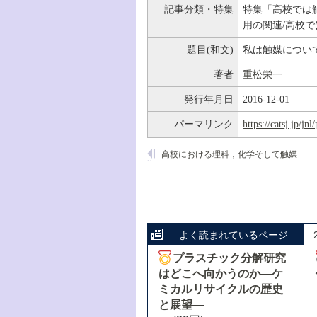
記事分類・特集
特集「高校では
用の関連/高校
題目(和文)
私は触媒につい
著者
重松栄一
発行年月日
2016-12-01
パーマリンク
https://catsj.jp/j
高校における理科，化学そして触媒
よく読まれているページ
プラスチック分解研究
はどこへ向かうのか―ケ
ミカルリサイクルの歴史
と展望―