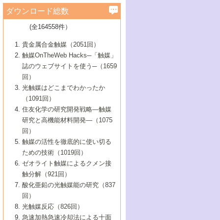
学）
7号 水素を利用する化成品合成の新潮流
6号 新しい固体酸触媒技術
5号 触媒を有効に使うための技術
ールホテル豊橋）
蔵技術の進歩
まで─
3号 メソポーラス物質の新展開
立大学）
3号 実用的ファインケミカル合成プロセス
ダウンロード総数
2号 第97回触媒討論会
1号 最近の触媒担体とその効果
▼46巻（2004年）
7号 ゼオライト合成における最近の進歩
6号 第106回触媒討論会
5号 CO
が関わる触媒・材料
B号 第111回触媒討論会（2013年・関西大
4号 錯体を利用したユニークな表面構造の
を実現する触媒
2
3号 リビング重合触媒の最近の展開
2号 第95回触媒討論会
(全164558件）
1号 部分酸化反応触媒の最前線
▼45巻（2003年）
学）
構築と機能
7号 有機分子触媒による精密有機合成
4号 バイオマス活用のための技術開発
6号 第104回触媒討論会
4号 今後の液体燃料を支える触媒技術
3号 化成品を合成するゼオライト触媒
2号 第93回触媒討論会
1号 なぜこの触媒が良いのか？
▼44巻（2002年）
貴金属合金触媒（2051回）
5号 若手会員による触媒研究の未来展望1：
8号 高機能化ポリオレフィンに向けた重合
5号 こんな物質，あんな物質―新たな触媒
7号 持続可能社会実現のための触媒および
5号 水素製造・貯蔵のための触媒技術の新
4号 水分解用光触媒材料
3号 特殊エネルギー場の触媒反応
触媒OnTheWeb Hacks─「触媒」
企業編
2号 第91回触媒討論会
触媒の最近の進展
1号 高次制御された触媒の化学
▼43巻（2001年）
の可能性―
触媒関連技術
しい展開
誌のウェブサイトを使う─（1659
5号 時間分解分光の進歩と応用
4号 生体内における金属の触媒作用
6号 第102回触媒討論会
3号 最近の自動車排ガス処理技術
2号 第89回触媒討論会
1号 グリーンケミストリーと触媒
▼42巻（2000年）
6号 第100回触媒討論会
8号 未来を拓く金属錯体
回）
6号 第98回触媒討論会
6号 第96回触媒討論会
5号 ファインケミカルズの展開に寄与する
7号 触媒・化学反応における計算化学の進
4号 触媒研究の現状と将来─第90回触媒討論
3号 触媒を利用した電気化学の新展開
2号 第87回触媒討論会特集号
1号 触媒反応工学の明日を拓く
▼41巻（1999年）
7号 『結晶の化学』を活かした触媒研究
光触媒はどこまでわかったか
7号 基礎化学品製造の触媒技術
触媒
歩
会Aから
7号 未来型金属錯体触媒開発への展望
4号 ナノ材料の調製と機能化
（1091回）
3号 生体触媒とバイオプロセス
2号 第85回触媒討論会
8号 イオン液体の応用
1号 孔、穴、あな?-特異な空間とその利用-
▼40巻（1998年）
8号 多機能型リアクター
6号 第94回触媒討論会
8号 若手研究者による触媒研究の未来展望
5号 基礎化学品製造の触媒技術
8号 超臨界流体を用いた化学プロセスの新
住友化学の研究開発戦略―触媒
5号 こんな触媒が欲しい
4号 水素製造・利用の触媒化学
3号 反応ダイナミクス
2号 第83回触媒討論会
1号 創立40周年記念・触媒化学この10年の
▼39巻（1997年）
2：大学・研究所編
展開
研究と高機能材料開発―（1075
7号 サブナノレベルでみた新しい表面現象
6号 第92回触媒討論会
6号 第90回触媒討論会
5号 触媒研究における新しい切り口：コン
進展と21世紀への提言/創立40周年記念・触
4号 超臨界流体の触媒反応への応用
3号 均一系触媒反応最前線
1号 均一系と不均一系触媒反応-その特徴と
回）
▼38巻（1996年）
8号 オレフィン重合触媒の新たな展
7号 基礎化学品製造の触媒技術
ビナトリアルケミストリー
媒学会この10年の歩みとこれから/創立40周
7号 触媒研究と学術雑誌/情報
5号 触媒のおもしろさをどのように伝える
接点
触媒の活性を徹底的に使い切る
4号 実用炭素材料の新展開
1号 触媒の構造と触媒作用/C1化学を中心と
▼37巻（1995年）
年記念・記録は語る
8号 資源の循環と触媒技術
6号 第88回触媒討論会特集号
か
ための技術（1019回）
8号 若い世代からみた触媒化学の現状と未
2号 第79回触媒討論会
5号 研究の方法論を考える
する21世紀への触媒
1号 ファインケミカルズと固体触媒
▼36巻（1994年）
2号 第81回触媒討論会
ゼオライト触媒によるクメン接
来
7号 企業における触媒研究のブレークスル
6号 第86回触媒討論会
3号 最新NO除去触媒の実用化研究
6号 第84回触媒討論会
2号 第77回触媒討論会
2号 第75回触媒討論会
触分解（921回）
1号 電気化学と触媒
▼35巻（1993年）
ー
3号 計算機触媒化学へのさそい
7号 水素化精製触媒の新しい展開
4号 新しい反応場を目指した触媒調製
7号 機能性金属材料と触媒
3号 オリンピックメダル:金・銀・銅はどん
酸化亜鉛の光触媒能の研究（837
3号 希土類を利用した触媒
2号 第73回触媒討論会
8号 この材料を触媒として使ってみません
4号 触媒劣化の制御と予測
1号 工業触媒開発マニュアル―探索から工
▼34巻（1992年）
8号 新しい反応性と機能性を目指した金属
な触媒作用を示すか
回）
5号 反応・分離技術の新しい展開
8号 触媒研究へのNMRの応用と展望
か？
業化まで
4号 触媒とリサイクル
3号 C4化学の展開
5号 最新の実用プロセスと触媒
クラスタ-化学
1号 インパクトを与えたこの研究
▼33巻（1991年）
光触媒反応（826回）
4号 触媒作用における機能の複合化
6号 第80回触媒討論会
2号 第71回触媒討論会
5号 エネルギー変換触媒
4号 《通常号》
6号 第82回触媒討論会
急速加熱急速冷却法による十面
2号 第69回触媒討論会
1号 触媒プロセス開発マニュアル―探索か
▼32巻（1990年）