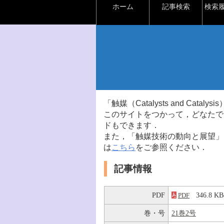
ホーム
記事検索
検索
「触媒（Catalysts and Ca
このサイトをつかって，どなたで
ドもできます．
また，「触媒技術の動向と展望」
は
こちら
をご参照ください．
記事情報
PDF
346.8 
PDF
巻・号
21巻2号