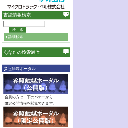
書誌情報検索
▼詳細検索
あなたの検索履歴
必ず含む
参照触媒ポータル
巻・号指定
巻
号
範囲指定
巻
号～
巻
会員の方は、下のバナーから
号
限定公開情報を閲覧できます。
触媒年鑑
年度
記事種別
マーク：
マークあり