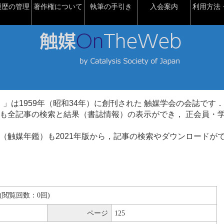
履歴の管理
著作権について
執筆の手引き
入会案内
利用方法・
talysis）」は1959年（昭和34年）に創刊された 触媒学会の会誌です．
も全記事の検索と結果（書誌情報）の表示ができ， 正会員・
（触媒年鑑）も2021年版から，記事の検索やダウンロードが
KB(閲覧回数：0回)
ページ
125