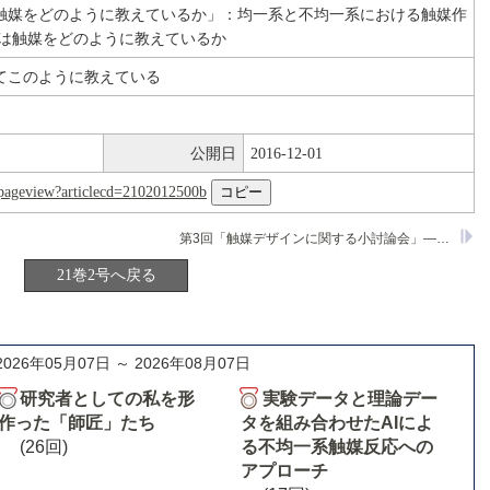
触媒をどのように教えているか」：均一系と不均一系における触媒作
では触媒をどのように教えているか
てこのように教えている
公開日
2016-12-01
nl/pageview?articlecd=2102012500b
第3回「触媒デザインに関する小討論会」―C1化合物の活性化触媒の設計―
21巻2号へ戻る
2026年05月07日 ～ 2026年08月07日
研究者としての私を形
実験データと理論デー
作った「師匠」たち
タを組み合わせたAIによ
(26回)
る不均一系触媒反応への
アプローチ