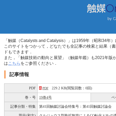
「触媒（Catalysts and Catalysis）」は1959年（昭
このサイトをつかって，どなたでも全記事の検索と結果（書
ドもできます．
また，「触媒技術の動向と展望」（触媒年鑑）も2021年
は
こちら
をご参照ください．
記事情報
PDF
229.2 KB(閲覧回数：0回)
PDF
巻・号
19巻4号
ペ
記事分類・特集
第41回触媒討論会特集号：第41回触媒討論会
題目(和文)
クルジュウス型熟拡散管によるCO転化とH
の