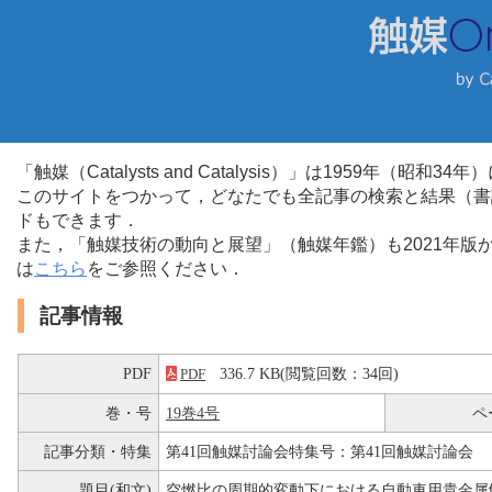
「触媒（Catalysts and Catalysis）」は1959年（昭
このサイトをつかって，どなたでも全記事の検索と結果（書
ドもできます．
また，「触媒技術の動向と展望」（触媒年鑑）も2021年
は
こちら
をご参照ください．
記事情報
PDF
336.7 KB(閲覧回数：34回)
PDF
巻・号
19巻4号
ペ
記事分類・特集
第41回触媒討論会特集号：第41回触媒討論会
題目(和文)
空燃比の周期的変動下における自動車用貴金属触