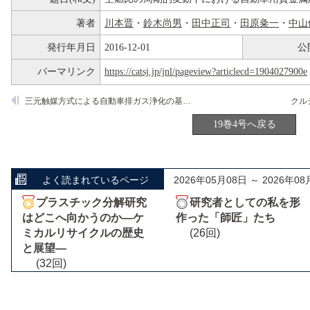
著者
川本晋
・
鈴木尚男
・
田中正司
・
田原粂一
・
中山
発行年月日
2016-12-01
公
パーマリンク
https://catsj.jp/jnl/pageview?articlecd=1904027900e
三元触媒方式による自動車排ガス浄化の基礎研究―Pt-Al
O
触媒上でのNO-
クル
2
3
19巻4号へ戻る
よく読まれているページ
2026年05月08日 ～ 2026年08
プラスチック分解研究
研究者としての私を形
はどこへ向かうのか―ケ
作った「師匠」たち
ミカルリサイクルの歴史
(26回)
と展望―
(32回)