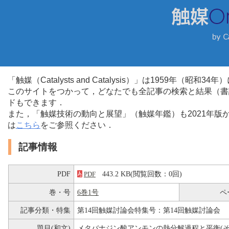
「触媒（Catalysts and Catalysis）」は1959年（昭
このサイトをつかって，どなたでも全記事の検索と結果（書
ドもできます．
また，「触媒技術の動向と展望」（触媒年鑑）も2021年
は
こちら
をご参照ください．
記事情報
PDF
443.2 KB(閲覧回数：0回)
PDF
巻・号
6巻1号
ペ
記事分類・特集
第14回触媒討論会特集号：第14回触媒討論会
題目(和文)
メタバナジン酸アンモンの熱分解過程と平衡(そ