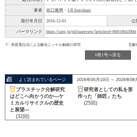
著者
谷口雅男
・
I.R.Ingraham
発行年月日
2016-12-01
公
パーマリンク
https://catsj.jp/jnl/pageview?articlecd=0601004300d
表面電位法による酸化ニッケル触媒の研究
6巻1号へ戻る
よく読まれているページ
2026年05月10日 ～ 2026年08
プラスチック分解研究
研究者としての私を形
はどこへ向かうのか―ケ
作った「師匠」たち
ミカルリサイクルの歴史
(25回)
と展望―
(32回)