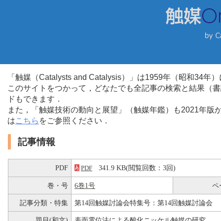
「触媒（Catalysts and Catalysis）」は1959年（昭
このサイトをつかって，どなたでも全記事の検索と結果（書
ドもできます．
また，「触媒技術の動向と展望」（触媒年鑑）も2021年
は
こちら
をご参照ください．
記事情報
PDF
341.9 KB(閲覧回数：3回)
PDF
巻・号
6巻1号
ペ
記事分類・特集
第14回触媒討論会特集号：第14回触媒討論会
題目(和文)
表面電位法による酸化ニッケル触媒の研究