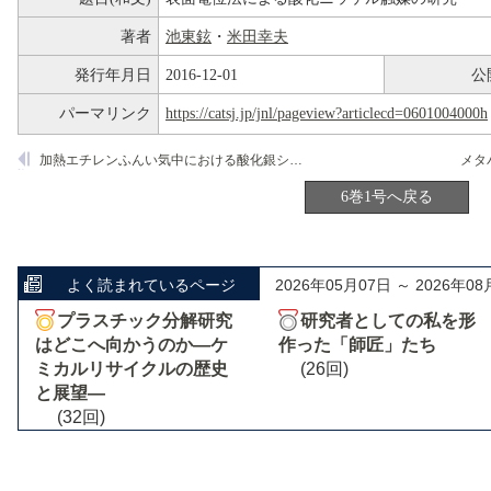
著者
池東鉉
・
米田幸夫
発行年月日
2016-12-01
公
パーマリンク
https://catsj.jp/jnl/pageview?articlecd=0601004000h
加熱エチレンふんい気中における酸化銀シリカ均密共沈物の構造
6巻1号へ戻る
よく読まれているページ
2026年05月07日 ～ 2026年08
プラスチック分解研究
研究者としての私を形
はどこへ向かうのか―ケ
作った「師匠」たち
ミカルリサイクルの歴史
(26回)
と展望―
(32回)